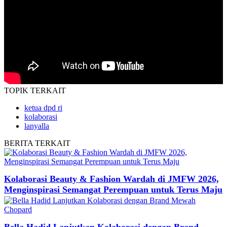
TOPIK
TERKAIT
ketua dpd ri
kolaborasi
lanyalla
BERITA
TERKAIT
Kolaborasi Beauty & Fashion Wardah di JMFW 2026,
Menginspirasi Semangat Perempuan untuk Terus Maju
Bella Hadid Lanjutkan Kolaborasi dengan Brand