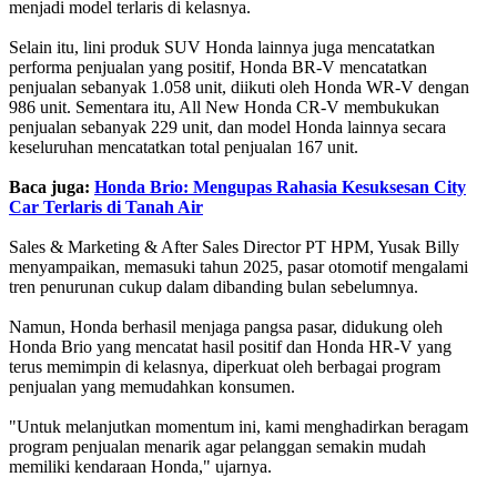
menjadi model terlaris di kelasnya.
Selain itu, lini produk SUV Honda lainnya juga mencatatkan
performa penjualan yang positif, Honda BR-V mencatatkan
penjualan sebanyak 1.058 unit, diikuti oleh Honda WR-V dengan
986 unit. Sementara itu, All New Honda CR-V membukukan
penjualan sebanyak 229 unit, dan model Honda lainnya secara
keseluruhan mencatatkan total penjualan 167 unit.
Baca juga:
Honda Brio: Mengupas Rahasia Kesuksesan City
Car Terlaris di Tanah Air
Sales & Marketing & After Sales Director PT HPM, Yusak Billy
menyampaikan, memasuki tahun 2025, pasar otomotif mengalami
tren penurunan cukup dalam dibanding bulan sebelumnya.
Namun, Honda berhasil menjaga pangsa pasar, didukung oleh
Honda Brio yang mencatat hasil positif dan Honda HR-V yang
terus memimpin di kelasnya, diperkuat oleh berbagai program
penjualan yang memudahkan konsumen.
"Untuk melanjutkan momentum ini, kami menghadirkan beragam
program penjualan menarik agar pelanggan semakin mudah
memiliki kendaraan Honda," ujarnya.