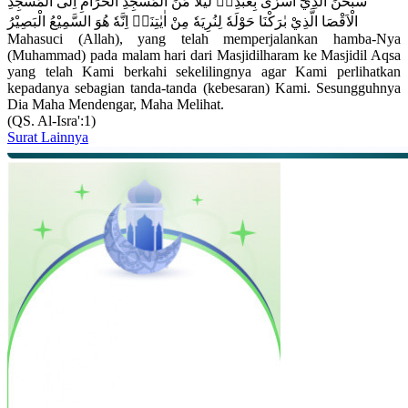
سُبْحٰنَ الَّذِيْٓ اَسْرٰى بِعَبْدِهٖ لَيْلًا مِّنَ الْمَسْجِدِ الْحَرَامِ اِلَى الْمَسْجِدِ
الْاَقْصَا الَّذِيْ بٰرَكْنَا حَوْلَهٗ لِنُرِيَهٗ مِنْ اٰيٰتِنَاۗ اِنَّهٗ هُوَ السَّمِيْعُ الْبَصِيْرُ
Mahasuci (Allah), yang telah memperjalankan hamba-Nya
(Muhammad) pada malam hari dari Masjidilharam ke Masjidil Aqsa
yang telah Kami berkahi sekelilingnya agar Kami perlihatkan
kepadanya sebagian tanda-tanda (kebesaran) Kami. Sesungguhnya
Dia Maha Mendengar, Maha Melihat.
(QS. Al-Isra':1)
Surat Lainnya