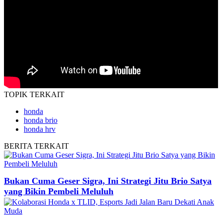
TOPIK
TERKAIT
honda
honda brio
honda hrv
BERITA
TERKAIT
Bukan Cuma Geser Sigra, Ini Strategi Jitu Brio Satya
yang Bikin Pembeli Meluluh