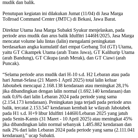
mudik dan balik.
Penutupan kegiatan ini dilakukan Jumat (11/04) di Jasa Marga
Tollroad Command Center (JMTC) di Bekasi, Jawa Barat.
Direktur Utama Jasa Marga Subakti Syukur menjelaskan, pada
periode arus mudik dan arus balik Idulfitri 1446H/2025, Jasa Marga
mencatat volume lalu lintas (lalin) mengalami peningkatan
berdasarkan angka kumulatif dari empat Gerbang Tol (GT) Utama,
yaitu GT Cikampek Utama (arah Trans Jawa), GT Kalihurip Utama
(arah Bandung), GT Cikupa (arah Merak), dan GT Ciawi (arah
Puncak).
“Selama periode arus mudik dari H-10 s.d. H2 Lebaran atau pada
hari Jumat-Selasa (21 Maret-1 April 2025) total lalin keluar
Jabotabek mencapai 2.168.138 kendaraan atau meningkat 28,1%
jika dibandingkan dengan lalin normal (1.692.140 kendaraan) dan
naik 0,6% dari lalin Lebaran 2024 pada periode yang sama
(2.154.173 kendaraan). Peningkatan juga terjadi pada periode arus
balik, tercatat 2.153.547 kendaraan kembali ke wilayah Jabotabek
pada H1 s.d. H+9 libur Idulfitri 1446H/Lebaran 2025 yang jatuh
pada Senin-Kamis (31 Maret - 10 April 2025) atau meningkat 45%
jika dibandingkan lalin normal sebanyak 1.485.882 kendaraan dan
naik 2% dari lalin Lebaran 2024 pada periode yang sama (2.111.041
kendaraan),” ucap Subakti.