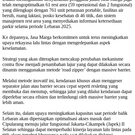
telah mengoptimalkan 61 rest area (59 operasional dan 2 fungsional)
yang dilengkapi dengan 761 unit peturasan portable, fasilitas air
bersih, ruang laktasi, posko kesehatan di 46 titik, dan sistem
manajemen rest area yang menyediakan informasi ketersediaan
parkir selama periode Lebaran 2025.
Ke depannya, Jasa Marga berkomitmen untuk terus meningkatkan
upaya rekayasa lalu lintas dengan mengedepankan aspek
keselamatan.
Strategi yang akan diterapkan mencakup perubahan mekanisme
contra flow menjadi penambahan lajur yang dapat dilakukan secara
dinamis menggunakan metode 'road zipper’ dengan massive barrier.
Melalui metode inovatif ini, kendaraan khusus akan menggeser
separator jalan atau barrier secara cepat seperti resleting yang
membuka dan menutup, sehingga jalur yang dilalui kendaraan dapat
diperlebar secara efisien dan terlindungi oleh massive barrier yang
lebih aman.
Selain itu, dalam upaya meningkatkan kapasitas saat periode balik
Lebaran akan dipersiapkan optimalisasi akses masuk dari
Cipularang menuju jalur fungsional Jakarta-Cikampek (Japek) II
Selatan sehingga dapat memperbaiki kinerja layanan lalu lintas pada
titik akses tersebut khususnya pada saat dilakukan diskresi