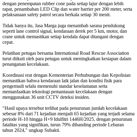
dengan penempatan rubber cone pada setiap lajur dengan lebih
rapat, penambahan LED Clip dan water barrier per 200 meter, serta
pelaksanaan safety patrol secara berkala setiap 30 menit.
Tidak hanya itu, Jasa Marga juga menambah sarana pendukung
seperti lane control signal, kendaraan derek per 5 km, motor, dan
crane untuk memastikan setiap kendala dapat ditangani dengan
cepat.
Pelatihan petugas bersama International Road Rescue Association
turut diikuti oleh para petugas untuk meningkatkan kesiapan dalam
penanganan kecelakaan.
Koordinasi erat dengan Kementerian Perhubungan dan Kepolisian
memastikan bahwa kendaraan laik jalan dan kondisi fisik para
pengemudi selalu memenuhi standar keselamatan serta
memanfaatkan teknologi pemantauan kecelakaan dengan
menggunakan 36 unit CCTV deteksi insiden.
"Hasil upaya tersebut terlihat pada penurunan jumlah kecelakaan
sebesar 8% dari 71 kejadian menjadi 65 kejadian yang terjadi selama
periode H-10 hingga H+9 Idulfitri 1446H/2025, dengan penurunan
fatalitas yang signifikan, turun 79% dibanding periode Lebaran
tahun 2024," ungkap Subakti.