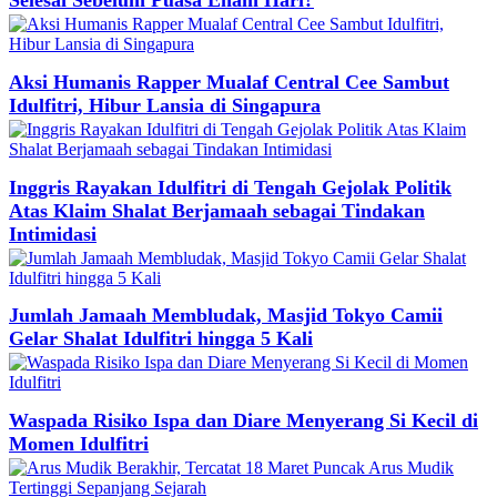
Aksi Humanis Rapper Mualaf Central Cee Sambut
Idulfitri, Hibur Lansia di Singapura
Inggris Rayakan Idulfitri di Tengah Gejolak Politik
Atas Klaim Shalat Berjamaah sebagai Tindakan
Intimidasi
Jumlah Jamaah Membludak, Masjid Tokyo Camii
Gelar Shalat Idulfitri hingga 5 Kali
Waspada Risiko Ispa dan Diare Menyerang Si Kecil di
Momen Idulfitri