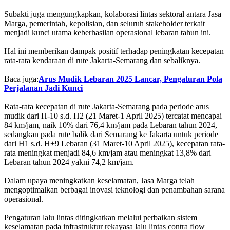
Subakti juga mengungkapkan, kolaborasi lintas sektoral antara Jasa
Marga, pemerintah, kepolisian, dan seluruh stakeholder terkait
menjadi kunci utama keberhasilan operasional lebaran tahun ini.
Hal ini memberikan dampak positif terhadap peningkatan kecepatan
rata-rata kendaraan di rute Jakarta-Semarang dan sebaliknya.
Baca juga:
Arus Mudik Lebaran 2025 Lancar, Pengaturan Pola
Perjalanan Jadi Kunci
Rata-rata kecepatan di rute Jakarta-Semarang pada periode arus
mudik dari H-10 s.d. H2 (21 Maret-1 April 2025) tercatat mencapai
84 km/jam, naik 10% dari 76,4 km/jam pada Lebaran tahun 2024,
sedangkan pada rute balik dari Semarang ke Jakarta untuk periode
dari H1 s.d. H+9 Lebaran (31 Maret-10 April 2025), kecepatan rata-
rata meningkat menjadi 84,6 km/jam atau meningkat 13,8% dari
Lebaran tahun 2024 yakni 74,2 km/jam.
Dalam upaya meningkatkan keselamatan, Jasa Marga telah
mengoptimalkan berbagai inovasi teknologi dan penambahan sarana
operasional.
Pengaturan lalu lintas ditingkatkan melalui perbaikan sistem
keselamatan pada infrastruktur rekayasa lalu lintas contra flow