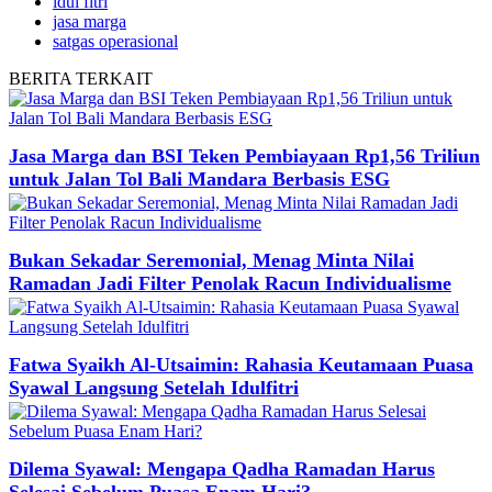
idul fitri
jasa marga
satgas operasional
BERITA
TERKAIT
Jasa Marga dan BSI Teken Pembiayaan Rp1,56 Triliun
untuk Jalan Tol Bali Mandara Berbasis ESG
Bukan Sekadar Seremonial, Menag Minta Nilai
Ramadan Jadi Filter Penolak Racun Individualisme
Fatwa Syaikh Al-Utsaimin: Rahasia Keutamaan Puasa
Syawal Langsung Setelah Idulfitri
Dilema Syawal: Mengapa Qadha Ramadan Harus
Selesai Sebelum Puasa Enam Hari?