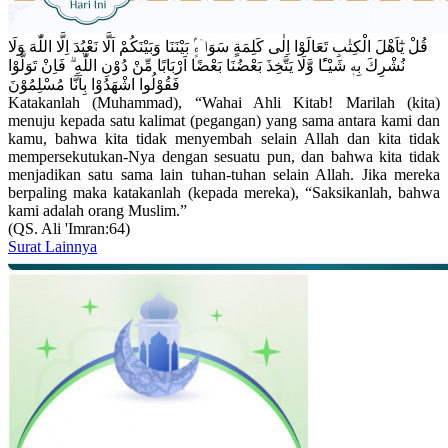
قُلْ يٰٓاَهْلَ الْكِتٰبِ تَعَالَوْا اِلٰى كَلِمَةٍ سَوَاۤءٍۢ بَيْنَنَا وَبَيْنَكُمْ اَلَّا نَعْبُدَ اِلَّا اللّٰهَ وَلَا
نُشْرِكَ بِهٖ شَيْـًٔا وَّلَا يَتَّخِذَ بَعْضُنَا بَعْضًا اَرْبَابًا مِّنْ دُوْنِ اللّٰهِ ۗ فَاِنْ تَوَلَّوْا
فَقُوْلُوا اشْهَدُوْا بِاَنَّا مُسْلِمُوْنَ
Katakanlah (Muhammad), “Wahai Ahli Kitab! Marilah (kita)
menuju kepada satu kalimat (pegangan) yang sama antara kami dan
kamu, bahwa kita tidak menyembah selain Allah dan kita tidak
mempersekutukan-Nya dengan sesuatu pun, dan bahwa kita tidak
menjadikan satu sama lain tuhan-tuhan selain Allah. Jika mereka
berpaling maka katakanlah (kepada mereka), “Saksikanlah, bahwa
kami adalah orang Muslim.”
(QS. Ali 'Imran:64)
Surat Lainnya