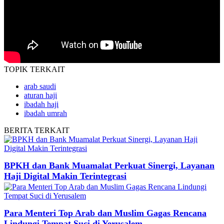
TOPIK
TERKAIT
arab saudi
aturan haji
ibadah haji
ibadah umrah
BERITA
TERKAIT
BPKH dan Bank Muamalat Perkuat Sinergi, Layanan
Haji Digital Makin Terintegrasi
Para Menteri Top Arab dan Muslim Gagas Rencana
Lindungi Tempat Suci di Yerusalem