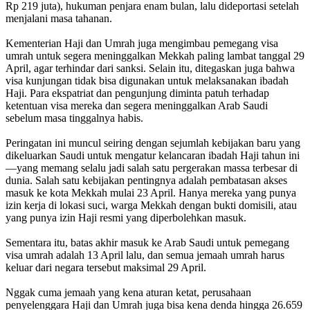
Rp 219 juta), hukuman penjara enam bulan, lalu dideportasi setelah
menjalani masa tahanan.
Kementerian Haji dan Umrah juga mengimbau pemegang visa
umrah untuk segera meninggalkan Mekkah paling lambat tanggal 29
April, agar terhindar dari sanksi. Selain itu, ditegaskan juga bahwa
visa kunjungan tidak bisa digunakan untuk melaksanakan ibadah
Haji. Para ekspatriat dan pengunjung diminta patuh terhadap
ketentuan visa mereka dan segera meninggalkan Arab Saudi
sebelum masa tinggalnya habis.
Peringatan ini muncul seiring dengan sejumlah kebijakan baru yang
dikeluarkan Saudi untuk mengatur kelancaran ibadah Haji tahun ini
—yang memang selalu jadi salah satu pergerakan massa terbesar di
dunia. Salah satu kebijakan pentingnya adalah pembatasan akses
masuk ke kota Mekkah mulai 23 April. Hanya mereka yang punya
izin kerja di lokasi suci, warga Mekkah dengan bukti domisili, atau
yang punya izin Haji resmi yang diperbolehkan masuk.
Sementara itu, batas akhir masuk ke Arab Saudi untuk pemegang
visa umrah adalah 13 April lalu, dan semua jemaah umrah harus
keluar dari negara tersebut maksimal 29 April.
Nggak cuma jemaah yang kena aturan ketat, perusahaan
penyelenggara Haji dan Umrah juga bisa kena denda hingga 26.659