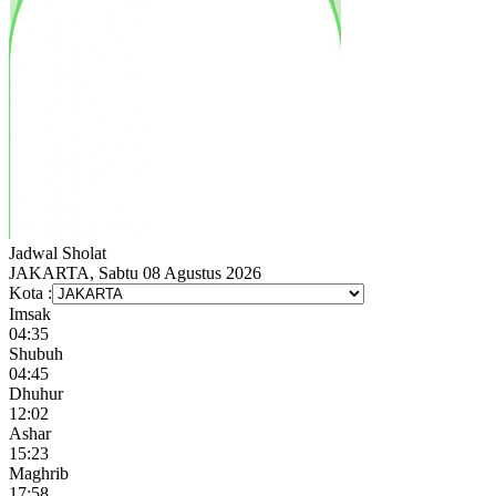
Jadwal
Sholat
JAKARTA, Sabtu 08 Agustus 2026
Kota :
Imsak
04:35
Shubuh
04:45
Dhuhur
12:02
Ashar
15:23
Maghrib
17:58