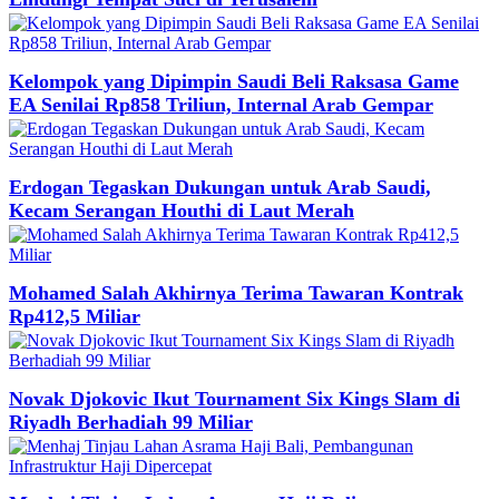
Kelompok yang Dipimpin Saudi Beli Raksasa Game
EA Senilai Rp858 Triliun, Internal Arab Gempar
Erdogan Tegaskan Dukungan untuk Arab Saudi,
Kecam Serangan Houthi di Laut Merah
Mohamed Salah Akhirnya Terima Tawaran Kontrak
Rp412,5 Miliar
Novak Djokovic Ikut Tournament Six Kings Slam di
Riyadh Berhadiah 99 Miliar