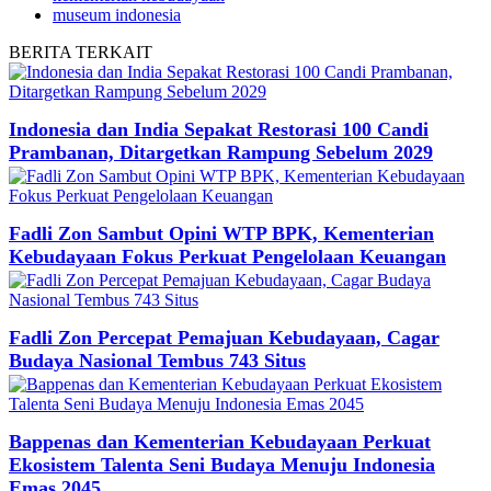
museum indonesia
BERITA
TERKAIT
Indonesia dan India Sepakat Restorasi 100 Candi
Prambanan, Ditargetkan Rampung Sebelum 2029
Fadli Zon Sambut Opini WTP BPK, Kementerian
Kebudayaan Fokus Perkuat Pengelolaan Keuangan
Fadli Zon Percepat Pemajuan Kebudayaan, Cagar
Budaya Nasional Tembus 743 Situs
Bappenas dan Kementerian Kebudayaan Perkuat
Ekosistem Talenta Seni Budaya Menuju Indonesia
Emas 2045