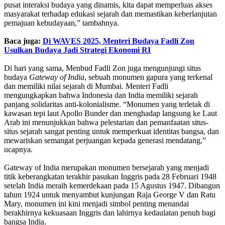
pusat interaksi budaya yang dinamis, kita dapat memperluas akses
masyarakat terhadap edukasi sejarah dan memastikan keberlanjutan
pemajuan kebudayaan,” tambahnya.
Baca juga:
Di WAVES 2025, Menteri Budaya Fadli Zon
Usulkan Budaya Jadi Strategi Ekonomi RI
Di hari yang sama, Menbud Fadli Zon juga mengunjungi situs
budaya
Gateway of India
, sebuah monumen gapura yang terkenal
dan memiliki nilai sejarah di Mumbai. Menteri Fadli
mengungkapkan bahwa Indonesia dan India memiliki sejarah
panjang solidaritas anti-kolonialisme. “Monumen yang terletak di
kawasan tepi laut Apollo Bunder dan menghadap langsung ke Laut
Arab ini menunjukkan bahwa pelestarian dan pemanfaatan situs-
situs sejarah sangat penting untuk memperkuat identitas bangsa, dan
mewariskan semangat perjuangan kepada generasi mendatang,”
ucapnya.
Gateway of India merupakan monumen bersejarah yang menjadi
titik keberangkatan terakhir pasukan Inggris pada 28 Februari 1948
setelah India meraih kemerdekaan pada 15 Agustus 1947. Dibangun
tahun 1924 untuk menyambut kunjungan Raja George V dan Ratu
Mary, monumen ini kini menjadi simbol penting menandai
berakhirnya kekuasaan Inggris dan lahirnya kedaulatan penuh bagi
bangsa India.