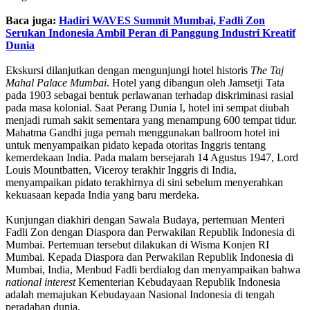
Baca juga:
Hadiri WAVES Summit Mumbai, Fadli Zon
Serukan Indonesia Ambil Peran di Panggung Industri Kreatif
Dunia
Ekskursi dilanjutkan dengan mengunjungi hotel historis
The Taj
Mahal Palace Mumbai
. Hotel yang dibangun oleh Jamsetji Tata
pada 1903 sebagai bentuk perlawanan terhadap diskriminasi rasial
pada masa kolonial. Saat Perang Dunia I, hotel ini sempat diubah
menjadi rumah sakit sementara yang menampung 600 tempat tidur.
Mahatma Gandhi juga pernah menggunakan ballroom hotel ini
untuk menyampaikan pidato kepada otoritas Inggris tentang
kemerdekaan India. Pada malam bersejarah 14 Agustus 1947, Lord
Louis Mountbatten, Viceroy terakhir Inggris di India,
menyampaikan pidato terakhirnya di sini sebelum menyerahkan
kekuasaan kepada India yang baru merdeka.
Kunjungan diakhiri dengan Sawala Budaya, pertemuan Menteri
Fadli Zon dengan Diaspora dan Perwakilan Republik Indonesia di
Mumbai. Pertemuan tersebut dilakukan di Wisma Konjen RI
Mumbai. Kepada Diaspora dan Perwakilan Republik Indonesia di
Mumbai, India, Menbud Fadli berdialog dan menyampaikan bahwa
national interest
Kementerian Kebudayaan Republik Indonesia
adalah memajukan Kebudayaan Nasional Indonesia di tengah
peradaban dunia.