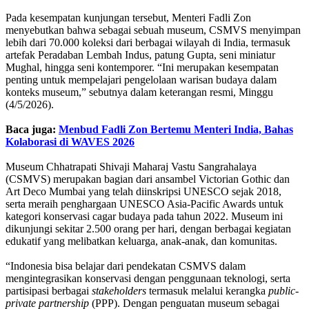
Pada kesempatan kunjungan tersebut, Menteri Fadli Zon
menyebutkan bahwa sebagai sebuah museum, CSMVS menyimpan
lebih dari 70.000 koleksi dari berbagai wilayah di India, termasuk
artefak Peradaban Lembah Indus, patung Gupta, seni miniatur
Mughal, hingga seni kontemporer. “Ini merupakan kesempatan
penting untuk mempelajari pengelolaan warisan budaya dalam
konteks museum,” sebutnya dalam keterangan resmi, Minggu
(4/5/2026).
Baca juga:
Menbud Fadli Zon Bertemu Menteri India, Bahas
Kolaborasi di WAVES 2026
Museum Chhatrapati Shivaji Maharaj Vastu Sangrahalaya
(CSMVS) merupakan bagian dari ansambel Victorian Gothic dan
Art Deco Mumbai yang telah diinskripsi UNESCO sejak 2018,
serta meraih penghargaan UNESCO Asia-Pacific Awards untuk
kategori konservasi cagar budaya pada tahun 2022. Museum ini
dikunjungi sekitar 2.500 orang per hari, dengan berbagai kegiatan
edukatif yang melibatkan keluarga, anak-anak, dan komunitas.
“Indonesia bisa belajar dari pendekatan CSMVS dalam
mengintegrasikan konservasi dengan penggunaan teknologi, serta
partisipasi berbagai
stakeholders
termasuk melalui kerangka
public-
private partnership
(PPP). Dengan penguatan museum sebagai