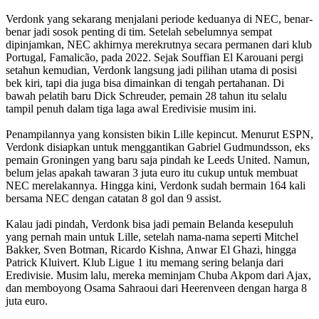
Verdonk yang sekarang menjalani periode keduanya di NEC, benar-
benar jadi sosok penting di tim. Setelah sebelumnya sempat
dipinjamkan, NEC akhirnya merekrutnya secara permanen dari klub
Portugal, Famalicão, pada 2022. Sejak Souffian El Karouani pergi
setahun kemudian, Verdonk langsung jadi pilihan utama di posisi
bek kiri, tapi dia juga bisa dimainkan di tengah pertahanan. Di
bawah pelatih baru Dick Schreuder, pemain 28 tahun itu selalu
tampil penuh dalam tiga laga awal Eredivisie musim ini.
Penampilannya yang konsisten bikin Lille kepincut. Menurut ESPN,
Verdonk disiapkan untuk menggantikan Gabriel Gudmundsson, eks
pemain Groningen yang baru saja pindah ke Leeds United. Namun,
belum jelas apakah tawaran 3 juta euro itu cukup untuk membuat
NEC merelakannya. Hingga kini, Verdonk sudah bermain 164 kali
bersama NEC dengan catatan 8 gol dan 9 assist.
Kalau jadi pindah, Verdonk bisa jadi pemain Belanda kesepuluh
yang pernah main untuk Lille, setelah nama-nama seperti Mitchel
Bakker, Sven Botman, Ricardo Kishna, Anwar El Ghazi, hingga
Patrick Kluivert. Klub Ligue 1 itu memang sering belanja dari
Eredivisie. Musim lalu, mereka meminjam Chuba Akpom dari Ajax,
dan memboyong Osama Sahraoui dari Heerenveen dengan harga 8
juta euro.