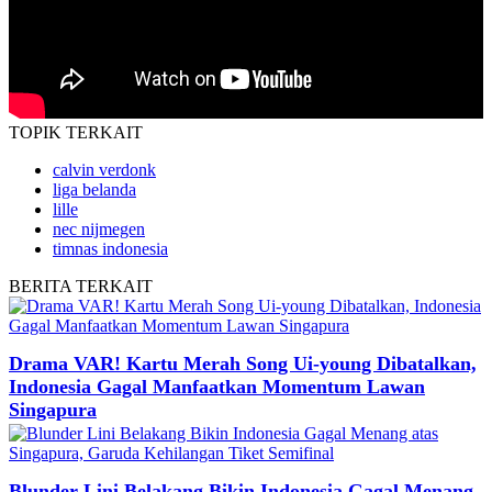
TOPIK
TERKAIT
calvin verdonk
liga belanda
lille
nec nijmegen
timnas indonesia
BERITA
TERKAIT
Drama VAR! Kartu Merah Song Ui-young Dibatalkan,
Indonesia Gagal Manfaatkan Momentum Lawan
Singapura
Blunder Lini Belakang Bikin Indonesia Gagal Menang