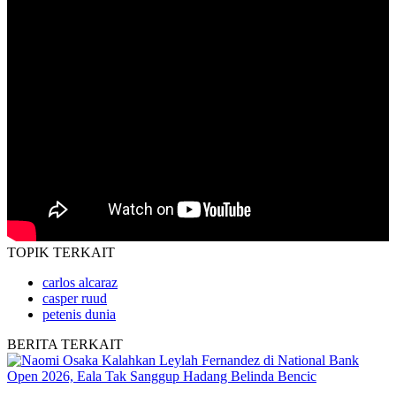
TOPIK
TERKAIT
carlos alcaraz
casper ruud
petenis dunia
BERITA
TERKAIT