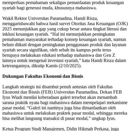
memperluas pemahaman sekaligus pemanfaatan produk keuangan
syariah bagi generasi muda, khususnya mahasiswa.
Wakil Rektor Universitas Paramadina, Handi Risza,
menggarisbawahi bahwa hasil survei Otoritas Jasa Keuangan (OJK)
2025 menunjukkan gap yang cukup besar antara tingkat literasi dan
inklusi keuangan syariah. “Hal ini menunjukkan peningkatan
pemahaman masyarakat terhadap konsep keuangan syariah, namun
belum diikuti dengan peningkatan penggunaan produk dan layanan
syariah secara signifikan, oleh sebab itu kampus perlu terus
berupaya melakukan edukasi terhadap mahasiswa dan Gen Z
lainnya untuk mengenal investasi syariah,” kata Handi Risza dalam
keterangannya, dikutip Kamis (2/10/2025).
Dukungan Fakultas Ekonomi dan Bisnis
Langkah strategis ini disambut penuh antusias oleh Fakultas
Ekonomi dan Bisnis (FEB) Universitas Paramadina. Dekan FEB
Iyus Wiadi menilai keberadaan galeri tersebut akan menambah
sarana praktik nyata bagi mahasiswa dalam mempelajari mekanisme
pasar modal. “Galeri ini nantinya juga bisa dimanfaatkan oleh
mahasiswa untuk melakukan praktek pasar modal, sehingga mereka
bisa melihat langsung transaksi di pasar modal,” ungkap Iyus.
Ketua Program Studi Manajemen, Didin Hikmah Perkasa, juga