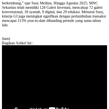
berkembang,” ujar Susy Meilina. Hingga Agustus 2025, MNC
Sekuritas telah memiliki 128 Galeri Investasi, mencakup 72 galeri
konvensional, 18 syariah, 9 digital, dan 29 edukasi. Menurut Susy,
kinerja GI juga meningkat signifikan dengan pertumbuhan transaksi
mencapai 113% year-to-date dibanding periode yang sama tahun
lalu.
(lam)
Bagikan Artikel Ini :