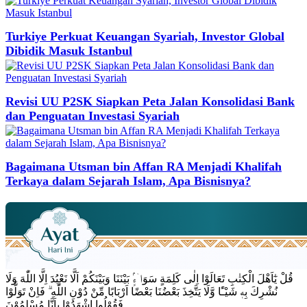
Turkiye Perkuat Keuangan Syariah, Investor Global
Dibidik Masuk Istanbul
Revisi UU P2SK Siapkan Peta Jalan Konsolidasi Bank
dan Penguatan Investasi Syariah
Bagaimana Utsman bin Affan RA Menjadi Khalifah
Terkaya dalam Sejarah Islam, Apa Bisnisnya?
قُلْ يٰٓاَهْلَ الْكِتٰبِ تَعَالَوْا اِلٰى كَلِمَةٍ سَوَاۤءٍۢ بَيْنَنَا وَبَيْنَكُمْ اَلَّا نَعْبُدَ اِلَّا اللّٰهَ وَلَا
نُشْرِكَ بِهٖ شَيْـًٔا وَّلَا يَتَّخِذَ بَعْضُنَا بَعْضًا اَرْبَابًا مِّنْ دُوْنِ اللّٰهِ ۗ فَاِنْ تَوَلَّوْا
فَقُوْلُوا اشْهَدُوْا بِاَنَّا مُسْلِمُوْنَ