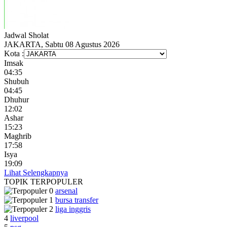
Jadwal
Sholat
JAKARTA, Sabtu 08 Agustus 2026
Kota :
Imsak
04:35
Shubuh
04:45
Dhuhur
12:02
Ashar
15:23
Maghrib
17:58
Isya
19:09
Lihat Selengkapnya
TOPIK
TERPOPULER
arsenal
bursa transfer
liga inggris
4
liverpool