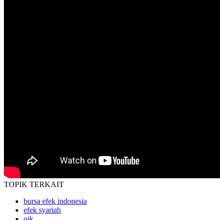
TOPIK
TERKAIT
bursa efek indonesia
efek syariah
ojk