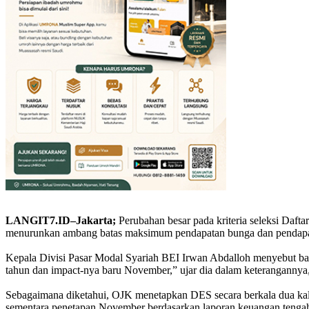
LANGIT7.ID–Jakarta;
Perubahan besar pada kriteria seleksi Daft
menurunkan ambang batas maksimum pendapatan bunga dan pendapatan 
Kepala Divisi Pasar Modal Syariah BEI Irwan Abdalloh menyebut ba
tahun dan impact-nya baru November,” ujar dia dalam keterangannya,
Sebagaimana diketahui, OJK menetapkan DES secara berkala dua kali
sementara penetapan November berdasarkan laporan keuangan tengah