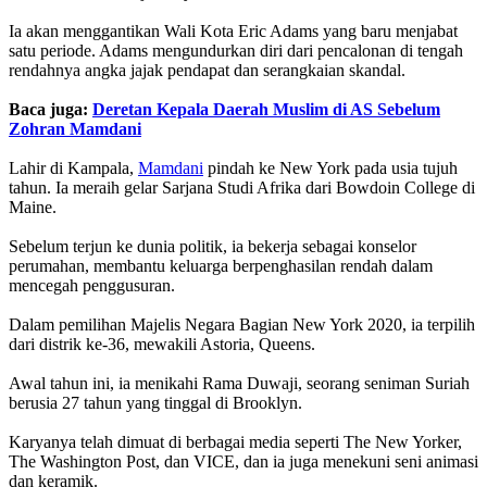
Ia akan menggantikan Wali Kota Eric Adams yang baru menjabat
satu periode. Adams mengundurkan diri dari pencalonan di tengah
rendahnya angka jajak pendapat dan serangkaian skandal.
Baca juga:
Deretan Kepala Daerah Muslim di AS Sebelum
Zohran Mamdani
Lahir di Kampala,
Mamdani
pindah ke New York pada usia tujuh
tahun. Ia meraih gelar Sarjana Studi Afrika dari Bowdoin College di
Maine.
Sebelum terjun ke dunia politik, ia bekerja sebagai konselor
perumahan, membantu keluarga berpenghasilan rendah dalam
mencegah penggusuran.
Dalam pemilihan Majelis Negara Bagian New York 2020, ia terpilih
dari distrik ke-36, mewakili Astoria, Queens.
Awal tahun ini, ia menikahi Rama Duwaji, seorang seniman Suriah
berusia 27 tahun yang tinggal di Brooklyn.
Karyanya telah dimuat di berbagai media seperti The New Yorker,
The Washington Post, dan VICE, dan ia juga menekuni seni animasi
dan keramik.