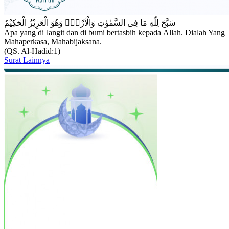
سَبَّحَ لِلّٰهِ مَا فِى السَّمٰوٰتِ وَالْاَرْضِۚ وَهُوَ الْعَزِيْزُ الْحَكِيْمُ
Apa yang di langit dan di bumi bertasbih kepada Allah. Dialah Yang
Mahaperkasa, Mahabijaksana.
(QS. Al-Hadid:1)
Surat Lainnya