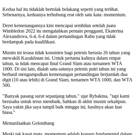
Kedua hal itu tidaklah bertolak belakang seperti yang terlihat.
Sebenarnya, keduanya terhubung erat oleh satu kata: momentum.
Deret kemenangannya kini mencapai sembilan setelah juara
Wimbledon 2022 itu mengalahkan pemain pengganti, Ekaterina
Alexandrova, 6-4, 6-4 dalam pertandingan Rabu yang tidak
berdampak pada kualifikasi.
Musim ini terasa tidak konsisten bagi petenis berusia 26 tahun yang
mewakili Kazakhstan ini. Untuk pertama kalinya dalam empat
tahun, ia tidak mencapai final Grand Slam atau turnamen WTA
1000. Di sisi lain, dialah satu-satunya petenis putri tahun ini yang
berhasil mengumpulkan kemenangan pertandingan berjumlah dua
digit (10 atau lebih) di Grand Slam, turnamen WTA 1000, dan WTA
500.
"Banyak pasang surut sepanjang tahun," ujar Rybakina, "tapi kami
berusaha untuk terus membaik, bahkan di akhir musim sekalipun.
Saya yakin jika saya tampil baik minggu ini, hasilnya akan luar
biasa."
Memanfaatkan Gelombang
Meski tak kasat mata, momentum adalah konsep fundamental dalam