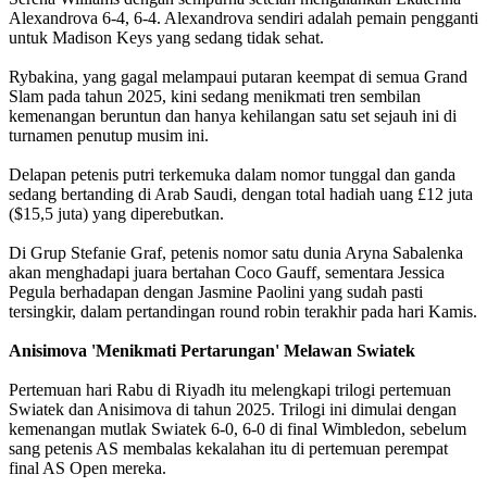
Alexandrova 6-4, 6-4. Alexandrova sendiri adalah pemain pengganti
untuk Madison Keys yang sedang tidak sehat.
Rybakina, yang gagal melampaui putaran keempat di semua Grand
Slam pada tahun 2025, kini sedang menikmati tren sembilan
kemenangan beruntun dan hanya kehilangan satu set sejauh ini di
turnamen penutup musim ini.
Delapan petenis putri terkemuka dalam nomor tunggal dan ganda
sedang bertanding di Arab Saudi, dengan total hadiah uang £12 juta
($15,5 juta) yang diperebutkan.
Di Grup Stefanie Graf, petenis nomor satu dunia Aryna Sabalenka
akan menghadapi juara bertahan Coco Gauff, sementara Jessica
Pegula berhadapan dengan Jasmine Paolini yang sudah pasti
tersingkir, dalam pertandingan round robin terakhir pada hari Kamis.
Anisimova 'Menikmati Pertarungan' Melawan Swiatek
Pertemuan hari Rabu di Riyadh itu melengkapi trilogi pertemuan
Swiatek dan Anisimova di tahun 2025. Trilogi ini dimulai dengan
kemenangan mutlak Swiatek 6-0, 6-0 di final Wimbledon, sebelum
sang petenis AS membalas kekalahan itu di pertemuan perempat
final AS Open mereka.