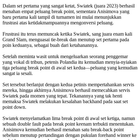
Dalam set pertama yang sangat ketat, Swiatek (juara 2023) berhasil
menahan empat peluang break point, sementara Anisimova yang
baru pertama kali tampil di turnamen ini mulai menunjukkan
frustrasi atas ketidakmampuannya mengonversi peluang.
Frustrasi itu terus memuncak ketika Swiatek, sang juara enam kali
Grand Slam, menguasai tie-break dan menutup set pertama pada
poin keduanya, sebagai buah dari ketahanannya.
Setelah meminta wasit untuk mengeluarkan seorang penggemar
yang vokal di tribun, petenis Polandia itu kemudian menyia-nyiakan
tiga peluang break point di awal set kedua—peluang yang kemudian
sangat ia sesali.
Set tersebut berlanjut dengan kedua petinis mempertahankan servis
mereka, hingga akhirnya Anisimova berhasil memecahkan servis
Swiatek pada momen yang tepat. Tekanannya yang tak henti
memaksa Swiatek melakukan kesalahan backhand pada saat set
point down.
Swiatek menyelamatkan lima break point di awal set ketiga, namun
sebuah double fault pada break point keenam terbukti menentukan.
Anisimova kemudian berhasil menahan satu break-back point
sebelum menutup pertandingan dengan pukulan forehand winner ke