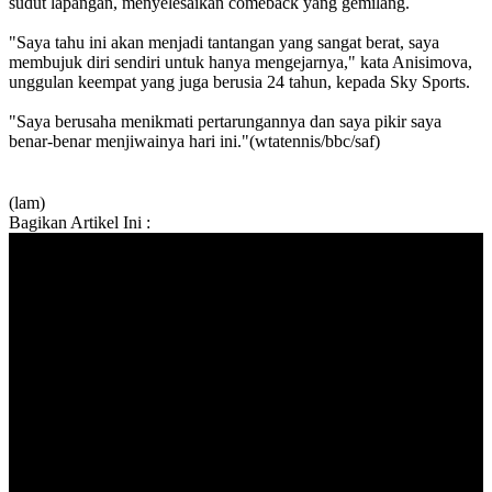
sudut lapangan, menyelesaikan comeback yang gemilang.
"Saya tahu ini akan menjadi tantangan yang sangat berat, saya
membujuk diri sendiri untuk hanya mengejarnya," kata Anisimova,
unggulan keempat yang juga berusia 24 tahun, kepada Sky Sports.
"Saya berusaha menikmati pertarungannya dan saya pikir saya
benar-benar menjiwainya hari ini."(wtatennis/bbc/saf)
(lam)
Bagikan Artikel Ini :