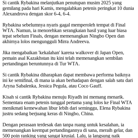
Si cantik Rybakina melanjutkan penutupan musim 2025 yang
gemilang pada hari Kamis, mengalahkan petenis peringkat 10 dunia
Alexandrova dengan skor 6-4, 6-4.
Rybakina sebelumnya nyaris gagal memperoleh tempat di Final
WTA. Namun, ia menorehkan serangkaian hasil yang luar biasa
tepat sebelum Finals, dengan memenangkan Ningbo Open dan
akhirnya lolos mengungguli Mirra Andreeva.
Jika mengabaikan 'kekalahan' karena walkover di Japan Open,
pemain asal Kazakhstan itu kini telah memenangkan sembilan
pertandingan beruntunnya di Tur WTA.
Si cantik Rybakina diharapkan dapat membawa performa baiknya
ini ke semifinal, di mana ia akan berhadapan dengan salah satu dari
Aryna Sabalenka, Jessica Pegula, atau Coco Gauff.
Kisah si cantik Rybakina menuju Riyadh ini memang menarik.
Sementara enam petenis tunggal pertama yang lolos ke Final WTA
menikmati kemewahan libur lebih dari seminggu, Elena Rybakina
justru sedang berjuang keras di Ningbo, China.
Dengan perasaan terdesak dan tanpa ruang untuk kesalahan, ia
memenangkan keempat pertandingannya di sana, meraih gelar, dan
500 poin ranking yang sangat krusial. Lalu, ia langsung naik