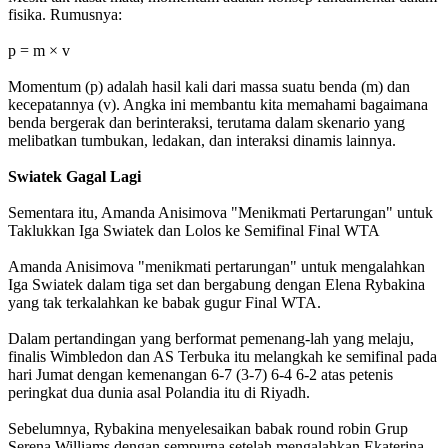
fisika. Rumusnya:
p = m × v
Momentum (p) adalah hasil kali dari massa suatu benda (m) dan
kecepatannya (v). Angka ini membantu kita memahami bagaimana
benda bergerak dan berinteraksi, terutama dalam skenario yang
melibatkan tumbukan, ledakan, dan interaksi dinamis lainnya.
Swiatek Gagal Lagi
Sementara itu, Amanda Anisimova "Menikmati Pertarungan" untuk
Taklukkan Iga Swiatek dan Lolos ke Semifinal Final WTA
Amanda Anisimova "menikmati pertarungan" untuk mengalahkan
Iga Swiatek dalam tiga set dan bergabung dengan Elena Rybakina
yang tak terkalahkan ke babak gugur Final WTA.
Dalam pertandingan yang berformat pemenang-lah yang melaju,
finalis Wimbledon dan AS Terbuka itu melangkah ke semifinal pada
hari Jumat dengan kemenangan 6-7 (3-7) 6-4 6-2 atas petenis
peringkat dua dunia asal Polandia itu di Riyadh.
Sebelumnya, Rybakina menyelesaikan babak round robin Grup
Serena Williams dengan sempurna setelah mengalahkan Ekaterina