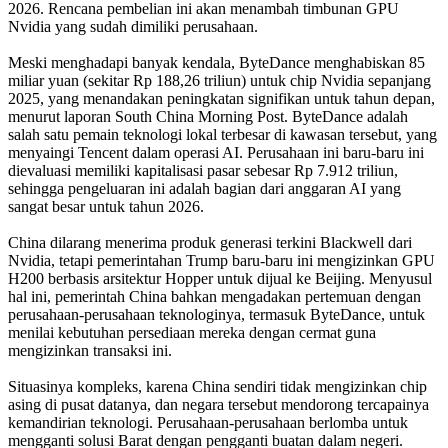
2026. Rencana pembelian ini akan menambah timbunan GPU
Nvidia yang sudah dimiliki perusahaan.
Meski menghadapi banyak kendala, ByteDance menghabiskan 85
miliar yuan (sekitar Rp 188,26 triliun) untuk chip Nvidia sepanjang
2025, yang menandakan peningkatan signifikan untuk tahun depan,
menurut laporan South China Morning Post. ByteDance adalah
salah satu pemain teknologi lokal terbesar di kawasan tersebut, yang
menyaingi Tencent dalam operasi AI. Perusahaan ini baru-baru ini
dievaluasi memiliki kapitalisasi pasar sebesar Rp 7.912 triliun,
sehingga pengeluaran ini adalah bagian dari anggaran AI yang
sangat besar untuk tahun 2026.
China dilarang menerima produk generasi terkini Blackwell dari
Nvidia, tetapi pemerintahan Trump baru-baru ini mengizinkan GPU
H200 berbasis arsitektur Hopper untuk dijual ke Beijing. Menyusul
hal ini, pemerintah China bahkan mengadakan pertemuan dengan
perusahaan-perusahaan teknologinya, termasuk ByteDance, untuk
menilai kebutuhan persediaan mereka dengan cermat guna
mengizinkan transaksi ini.
Situasinya kompleks, karena China sendiri tidak mengizinkan chip
asing di pusat datanya, dan negara tersebut mendorong tercapainya
kemandirian teknologi. Perusahaan-perusahaan berlomba untuk
mengganti solusi Barat dengan pengganti buatan dalam negeri.