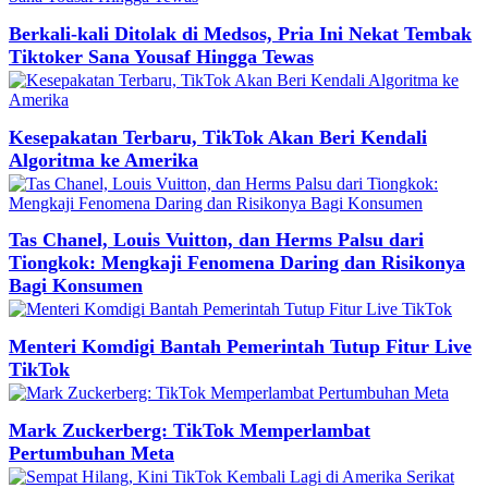
Berkali-kali Ditolak di Medsos, Pria Ini Nekat Tembak
Tiktoker Sana Yousaf Hingga Tewas
Kesepakatan Terbaru, TikTok Akan Beri Kendali
Algoritma ke Amerika
Tas Chanel, Louis Vuitton, dan Herms Palsu dari
Tiongkok: Mengkaji Fenomena Daring dan Risikonya
Bagi Konsumen
Menteri Komdigi Bantah Pemerintah Tutup Fitur Live
TikTok
Mark Zuckerberg: TikTok Memperlambat
Pertumbuhan Meta