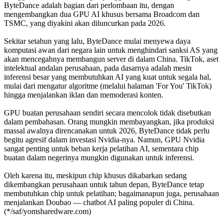
ByteDance adalah bagian dari perlombaan itu, dengan
mengembangkan dua GPU AI khusus bersama Broadcom dan
TSMC, yang diyakini akan diluncurkan pada 2026.
Sekitar setahun yang lalu, ByteDance mulai menyewa daya
komputasi awan dari negara lain untuk menghindari sanksi AS yang
akan mencegahnya membangun server di dalam China. TikTok, aset
intelektual andalan perusahaan, pada dasarnya adalah mesin
inferensi besar yang membutuhkan AI yang kuat untuk segala hal,
mulai dari mengatur algoritme (melalui halaman 'For You' TikTok)
hingga menjalankan iklan dan memoderasi konten.
GPU buatan perusahaan sendiri secara mencolok tidak disebutkan
dalam pembahasan. Orang mungkin membayangkan, jika produksi
massal awalnya direncanakan untuk 2026, ByteDance tidak perlu
begitu agresif dalam investasi Nvidia-nya. Namun, GPU Nvidia
sangat penting untuk beban kerja pelatihan AI, sementara chip
buatan dalam negerinya mungkin digunakan untuk inferensi.
Oleh karena itu, meskipun chip khusus dikabarkan sedang
dikembangkan perusahaan untuk tahun depan, ByteDance tetap
membutuhkan chip untuk pelatihan; bagaimanapun juga, perusahaan
menjalankan Doubao — chatbot AI paling populer di China.
(*/saf/yomsharedware.com)