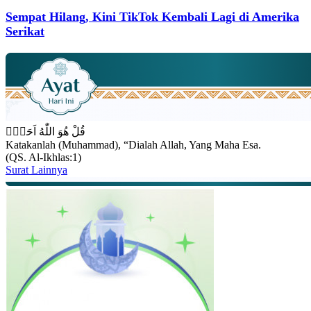
Sempat Hilang, Kini TikTok Kembali Lagi di Amerika
Serikat
قُلْ هُوَ اللّٰهُ اَحَدٌۚ
Katakanlah (Muhammad), “Dialah Allah, Yang Maha Esa.
(QS. Al-Ikhlas:1)
Surat Lainnya