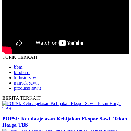
TOPIK
TERKAIT
bbm
biodiesel
industri sawit
minyak sawit
produksi sawit
BERITA
TERKAIT
POPSI: Ketidakjelasan Kebijakan Ekspor Sawit Tekan
Harga TBS