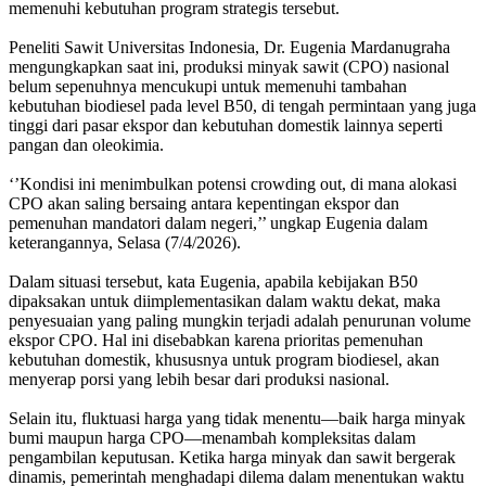
memenuhi kebutuhan program strategis tersebut.
Peneliti Sawit Universitas Indonesia, Dr. Eugenia Mardanugraha
mengungkapkan saat ini, produksi minyak sawit (CPO) nasional
belum sepenuhnya mencukupi untuk memenuhi tambahan
kebutuhan biodiesel pada level B50, di tengah permintaan yang juga
tinggi dari pasar ekspor dan kebutuhan domestik lainnya seperti
pangan dan oleokimia.
‘’Kondisi ini menimbulkan potensi crowding out, di mana alokasi
CPO akan saling bersaing antara kepentingan ekspor dan
pemenuhan mandatori dalam negeri,’’ ungkap Eugenia dalam
keterangannya, Selasa (7/4/2026).
Dalam situasi tersebut, kata Eugenia, apabila kebijakan B50
dipaksakan untuk diimplementasikan dalam waktu dekat, maka
penyesuaian yang paling mungkin terjadi adalah penurunan volume
ekspor CPO. Hal ini disebabkan karena prioritas pemenuhan
kebutuhan domestik, khususnya untuk program biodiesel, akan
menyerap porsi yang lebih besar dari produksi nasional.
Selain itu, fluktuasi harga yang tidak menentu—baik harga minyak
bumi maupun harga CPO—menambah kompleksitas dalam
pengambilan keputusan. Ketika harga minyak dan sawit bergerak
dinamis, pemerintah menghadapi dilema dalam menentukan waktu