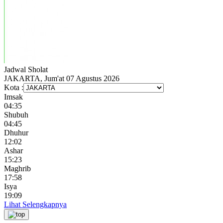
Jadwal
Sholat
JAKARTA, Jum'at 07 Agustus 2026
Kota :
Imsak
04:35
Shubuh
04:45
Dhuhur
12:02
Ashar
15:23
Maghrib
17:58
Isya
19:09
Lihat Selengkapnya