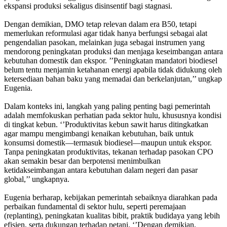
ekspansi produksi sekaligus disinsentif bagi stagnasi.
Dengan demikian, DMO tetap relevan dalam era B50, tetapi
memerlukan reformulasi agar tidak hanya berfungsi sebagai alat
pengendalian pasokan, melainkan juga sebagai instrumen yang
mendorong peningkatan produksi dan menjaga keseimbangan antara
kebutuhan domestik dan ekspor. ’’Peningkatan mandatori biodiesel
belum tentu menjamin ketahanan energi apabila tidak didukung oleh
ketersediaan bahan baku yang memadai dan berkelanjutan,’’ ungkap
Eugenia.
Dalam konteks ini, langkah yang paling penting bagi pemerintah
adalah memfokuskan perhatian pada sektor hulu, khususnya kondisi
di tingkat kebun. ‘’Produktivitas kebun sawit harus ditingkatkan
agar mampu mengimbangi kenaikan kebutuhan, baik untuk
konsumsi domestik—termasuk biodiesel—maupun untuk ekspor.
Tanpa peningkatan produktivitas, tekanan terhadap pasokan CPO
akan semakin besar dan berpotensi menimbulkan
ketidakseimbangan antara kebutuhan dalam negeri dan pasar
global,’’ ungkapnya.
Eugenia berharap, kebijakan pemerintah sebaiknya diarahkan pada
perbaikan fundamental di sektor hulu, seperti peremajaan
(replanting), peningkatan kualitas bibit, praktik budidaya yang lebih
efisien, serta dukungan terhadap petani. ‘’Dengan demikian,