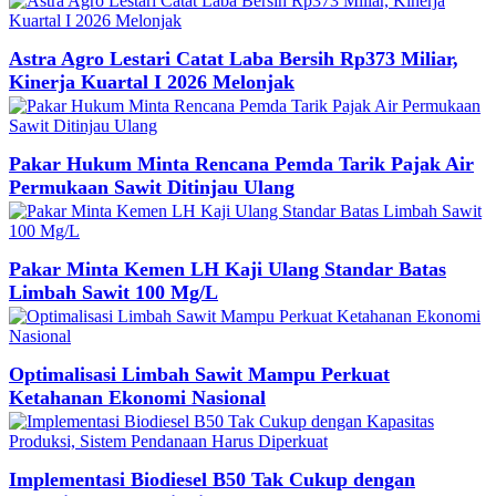
Astra Agro Lestari Catat Laba Bersih Rp373 Miliar,
Kinerja Kuartal I 2026 Melonjak
Pakar Hukum Minta Rencana Pemda Tarik Pajak Air
Permukaan Sawit Ditinjau Ulang
Pakar Minta Kemen LH Kaji Ulang Standar Batas
Limbah Sawit 100 Mg/L
Optimalisasi Limbah Sawit Mampu Perkuat
Ketahanan Ekonomi Nasional
Implementasi Biodiesel B50 Tak Cukup dengan