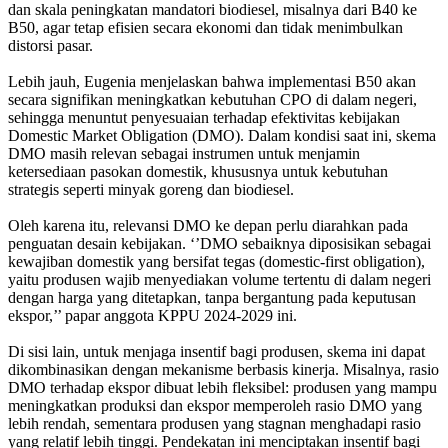
dan skala peningkatan mandatori biodiesel, misalnya dari B40 ke
B50, agar tetap efisien secara ekonomi dan tidak menimbulkan
distorsi pasar.
Lebih jauh, Eugenia menjelaskan bahwa implementasi B50 akan
secara signifikan meningkatkan kebutuhan CPO di dalam negeri,
sehingga menuntut penyesuaian terhadap efektivitas kebijakan
Domestic Market Obligation (DMO). Dalam kondisi saat ini, skema
DMO masih relevan sebagai instrumen untuk menjamin
ketersediaan pasokan domestik, khususnya untuk kebutuhan
strategis seperti minyak goreng dan biodiesel.
Oleh karena itu, relevansi DMO ke depan perlu diarahkan pada
penguatan desain kebijakan. ‘’DMO sebaiknya diposisikan sebagai
kewajiban domestik yang bersifat tegas (domestic-first obligation),
yaitu produsen wajib menyediakan volume tertentu di dalam negeri
dengan harga yang ditetapkan, tanpa bergantung pada keputusan
ekspor,’’ papar anggota KPPU 2024-2029 ini.
Di sisi lain, untuk menjaga insentif bagi produsen, skema ini dapat
dikombinasikan dengan mekanisme berbasis kinerja. Misalnya, rasio
DMO terhadap ekspor dibuat lebih fleksibel: produsen yang mampu
meningkatkan produksi dan ekspor memperoleh rasio DMO yang
lebih rendah, sementara produsen yang stagnan menghadapi rasio
yang relatif lebih tinggi. Pendekatan ini menciptakan insentif bagi