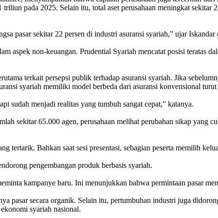
riliun pada 2025. Selain itu, total aset perusahaan meningkat sekitar 
a pasar sekitar 22 persen di industri asuransi syariah,” ujar Iskandar
ga dalam aspek non-keuangan. Prudential Syariah mencatat posisi teratas
erutama terkait persepsi publik terhadap asuransi syariah. Jika sebelum
ansi syariah memiliki model berbeda dari asuransi konvensional turu
api sudah menjadi realitas yang tumbuh sangat cepat,” katanya.
jumlah sekitar 65.000 agen, perusahaan melihat perubahan sikap yang 
tertarik. Bahkan saat sesi presentasi, sebagian peserta memilih keluar
 mendorong pengembangan produk berbasis syariah.
meminta kampanye baru. Ini menunjukkan bahwa permintaan pasar me
 pasar secara organik. Selain itu, pertumbuhan industri juga didorong o
ekonomi syariah nasional.