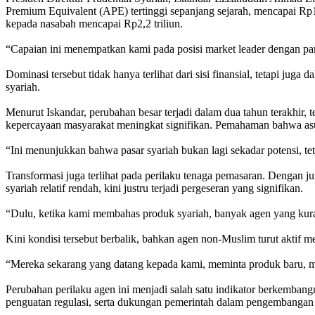
Premium Equivalent (APE) tertinggi sepanjang sejarah, mencapai Rp1 t
kepada nasabah mencapai Rp2,2 triliun.
“Capaian ini menempatkan kami pada posisi market leader dengan pangs
Dominasi tersebut tidak hanya terlihat dari sisi finansial, tetapi ju
syariah.
Menurut Iskandar, perubahan besar terjadi dalam dua tahun terakhir, t
kepercayaan masyarakat meningkat signifikan. Pemahaman bahwa asur
“Ini menunjukkan bahwa pasar syariah bukan lagi sekadar potensi, tet
Transformasi juga terlihat pada perilaku tenaga pemasaran. Dengan 
syariah relatif rendah, kini justru terjadi pergeseran yang signifikan.
“Dulu, ketika kami membahas produk syariah, banyak agen yang kurang 
Kini kondisi tersebut berbalik, bahkan agen non-Muslim turut aktif
“Mereka sekarang yang datang kepada kami, meminta produk baru, 
Perubahan perilaku agen ini menjadi salah satu indikator berkembangnya
penguatan regulasi, serta dukungan pemerintah dalam pengembangan 