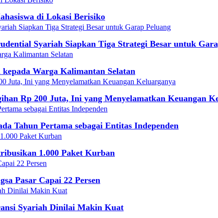
hasiswa di Lokasi Berisiko
rudential Syariah Siapkan Tiga Strategi Besar untuk Gar
h kepada Warga Kalimantan Selatan
gihan Rp 200 Juta, Ini yang Menyelamatkan Keuangan K
ada Tahun Pertama sebagai Entitas Independen
tribusikan 1.000 Paket Kurban
ngsa Pasar Capai 22 Persen
ansi Syariah Dinilai Makin Kuat