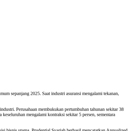
 umum sepanjang 2025. Saat industri asuransi mengalami tekanan,
ta industri. Perusahaan membukukan pertumbuhan tahunan sekitar 38
ara keseluruhan mengalami kontraksi sekitar 5 persen, sementara
si bisnis utama. Prudential Syariah berhasil mencatatkan Annualized