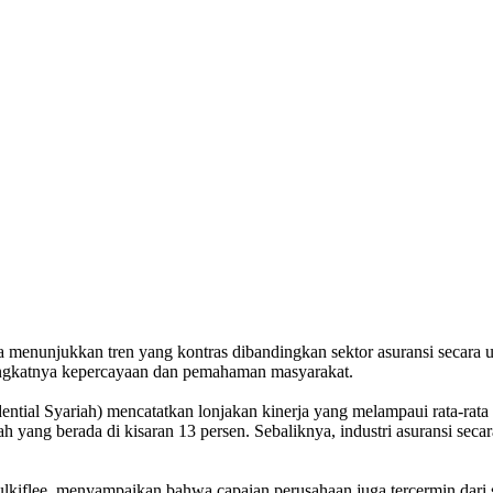
sia menunjukkan tren yang kontras dibandingkan sektor asuransi secara
ningkatnya kepercayaan dan pemahaman masyarakat.
udential Syariah) mencatatkan lonjakan kinerja yang melampaui rata-ra
ah yang berada di kisaran 13 persen. Sebaliknya, industri asuransi sec
kiflee, menyampaikan bahwa capaian perusahaan juga tercermin dari si