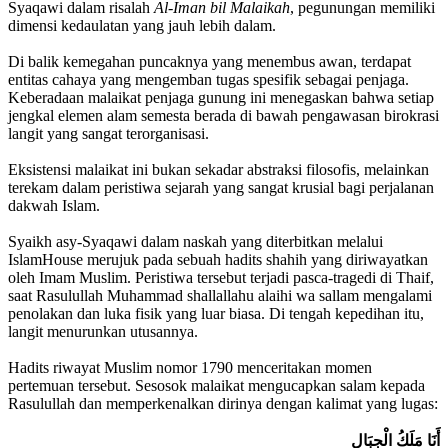
Syaqawi dalam risalah
Al-Iman bil Malaikah
, pegunungan memiliki
dimensi kedaulatan yang jauh lebih dalam.
Di balik kemegahan puncaknya yang menembus awan, terdapat
entitas cahaya yang mengemban tugas spesifik sebagai penjaga.
Keberadaan malaikat penjaga gunung ini menegaskan bahwa setiap
jengkal elemen alam semesta berada di bawah pengawasan birokrasi
langit yang sangat terorganisasi.
Eksistensi malaikat ini bukan sekadar abstraksi filosofis, melainkan
terekam dalam peristiwa sejarah yang sangat krusial bagi perjalanan
dakwah Islam.
Syaikh asy-Syaqawi dalam naskah yang diterbitkan melalui
IslamHouse merujuk pada sebuah hadits shahih yang diriwayatkan
oleh Imam Muslim. Peristiwa tersebut terjadi pasca-tragedi di Thaif,
saat Rasulullah Muhammad shallallahu alaihi wa sallam mengalami
penolakan dan luka fisik yang luar biasa. Di tengah kepedihan itu,
langit menurunkan utusannya.
Hadits riwayat Muslim nomor 1790 menceritakan momen
pertemuan tersebut. Sesosok malaikat mengucapkan salam kepada
Rasulullah dan memperkenalkan dirinya dengan kalimat yang lugas:
أَنَا مَلَكُ الْجِبَالِ