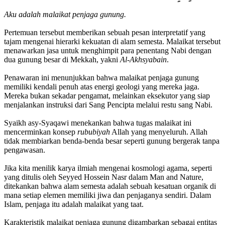
Aku adalah malaikat penjaga gunung.
Pertemuan tersebut memberikan sebuah pesan interpretatif yang
tajam mengenai hierarki kekuatan di alam semesta. Malaikat tersebut
menawarkan jasa untuk menghimpit para penentang Nabi dengan
dua gunung besar di Mekkah, yakni
Al-Akhsyabain
.
Penawaran ini menunjukkan bahwa malaikat penjaga gunung
memiliki kendali penuh atas energi geologi yang mereka jaga.
Mereka bukan sekadar pengamat, melainkan eksekutor yang siap
menjalankan instruksi dari Sang Pencipta melalui restu sang Nabi.
Syaikh asy-Syaqawi menekankan bahwa tugas malaikat ini
mencerminkan konsep
rububiyah
Allah yang menyeluruh. Allah
tidak membiarkan benda-benda besar seperti gunung bergerak tanpa
pengawasan.
Jika kita menilik karya ilmiah mengenai kosmologi agama, seperti
yang ditulis oleh Seyyed Hossein Nasr dalam Man and Nature,
ditekankan bahwa alam semesta adalah sebuah kesatuan organik di
mana setiap elemen memiliki jiwa dan penjaganya sendiri. Dalam
Islam, penjaga itu adalah malaikat yang taat.
Karakteristik malaikat penjaga gunung digambarkan sebagai entitas