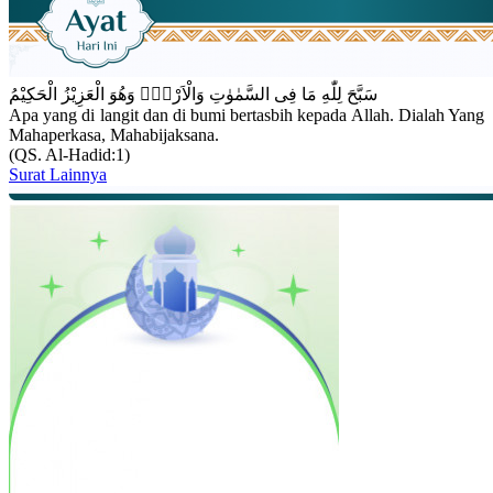
سَبَّحَ لِلّٰهِ مَا فِى السَّمٰوٰتِ وَالْاَرْضِۚ وَهُوَ الْعَزِيْزُ الْحَكِيْمُ
Apa yang di langit dan di bumi bertasbih kepada Allah. Dialah Yang
Mahaperkasa, Mahabijaksana.
(QS. Al-Hadid:1)
Surat Lainnya