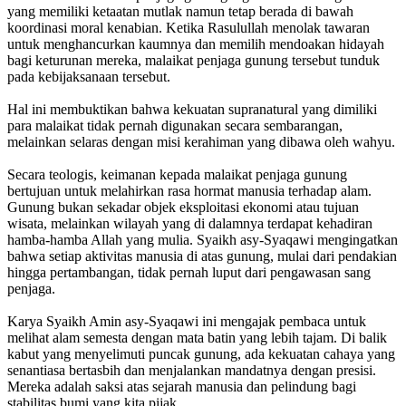
yang memiliki ketaatan mutlak namun tetap berada di bawah
koordinasi moral kenabian. Ketika Rasulullah menolak tawaran
untuk menghancurkan kaumnya dan memilih mendoakan hidayah
bagi keturunan mereka, malaikat penjaga gunung tersebut tunduk
pada kebijaksanaan tersebut.
Hal ini membuktikan bahwa kekuatan supranatural yang dimiliki
para malaikat tidak pernah digunakan secara sembarangan,
melainkan selaras dengan misi kerahiman yang dibawa oleh wahyu.
Secara teologis, keimanan kepada malaikat penjaga gunung
bertujuan untuk melahirkan rasa hormat manusia terhadap alam.
Gunung bukan sekadar objek eksploitasi ekonomi atau tujuan
wisata, melainkan wilayah yang di dalamnya terdapat kehadiran
hamba-hamba Allah yang mulia. Syaikh asy-Syaqawi mengingatkan
bahwa setiap aktivitas manusia di atas gunung, mulai dari pendakian
hingga pertambangan, tidak pernah luput dari pengawasan sang
penjaga.
Karya Syaikh Amin asy-Syaqawi ini mengajak pembaca untuk
melihat alam semesta dengan mata batin yang lebih tajam. Di balik
kabut yang menyelimuti puncak gunung, ada kekuatan cahaya yang
senantiasa bertasbih dan menjalankan mandatnya dengan presisi.
Mereka adalah saksi atas sejarah manusia dan pelindung bagi
stabilitas bumi yang kita pijak.