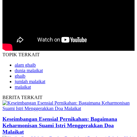
TOPIK
TERKAIT
alam ghaib
dunia malaikat
ghaib
jumlah malaikat
malaikat
BERITA
TERKAIT
Keseimbangan Esensial Pernikahan: Bagaimana
Keharmonisan Suami Istri Menggerakkan Doa
Malaikat