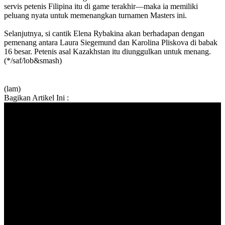
servis petenis Filipina itu di game terakhir—maka ia memiliki
peluang nyata untuk memenangkan turnamen Masters ini.
Selanjutnya, si cantik Elena Rybakina akan berhadapan dengan
pemenang antara Laura Siegemund dan Karolina Pliskova di babak
16 besar. Petenis asal Kazakhstan itu diunggulkan untuk menang.
(*/saf/lob&smash)
(lam)
Bagikan Artikel Ini :