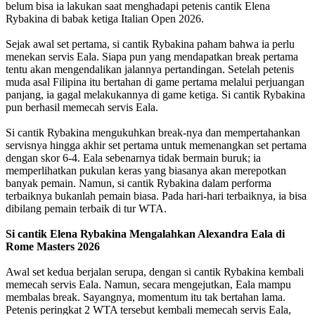
belum bisa ia lakukan saat menghadapi petenis cantik Elena
Rybakina di babak ketiga Italian Open 2026.
Sejak awal set pertama, si cantik Rybakina paham bahwa ia perlu
menekan servis Eala. Siapa pun yang mendapatkan break pertama
tentu akan mengendalikan jalannya pertandingan. Setelah petenis
muda asal Filipina itu bertahan di game pertama melalui perjuangan
panjang, ia gagal melakukannya di game ketiga. Si cantik Rybakina
pun berhasil memecah servis Eala.
Si cantik Rybakina mengukuhkan break-nya dan mempertahankan
servisnya hingga akhir set pertama untuk memenangkan set pertama
dengan skor 6-4. Eala sebenarnya tidak bermain buruk; ia
memperlihatkan pukulan keras yang biasanya akan merepotkan
banyak pemain. Namun, si cantik Rybakina dalam performa
terbaiknya bukanlah pemain biasa. Pada hari-hari terbaiknya, ia bisa
dibilang pemain terbaik di tur WTA.
Si cantik Elena Rybakina Mengalahkan Alexandra Eala di
Rome Masters 2026
Awal set kedua berjalan serupa, dengan si cantik Rybakina kembali
memecah servis Eala. Namun, secara mengejutkan, Eala mampu
membalas break. Sayangnya, momentum itu tak bertahan lama.
Petenis peringkat 2 WTA tersebut kembali memecah servis Eala,