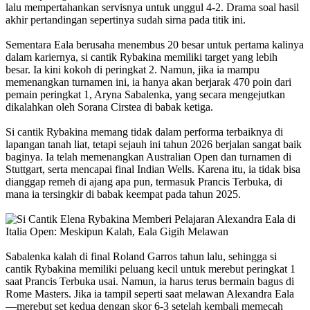
lalu mempertahankan servisnya untuk unggul 4-2. Drama soal hasil
akhir pertandingan sepertinya sudah sirna pada titik ini.
Sementara Eala berusaha menembus 20 besar untuk pertama kalinya
dalam kariernya, si cantik Rybakina memiliki target yang lebih
besar. Ia kini kokoh di peringkat 2. Namun, jika ia mampu
memenangkan turnamen ini, ia hanya akan berjarak 470 poin dari
pemain peringkat 1, Aryna Sabalenka, yang secara mengejutkan
dikalahkan oleh Sorana Cirstea di babak ketiga.
Si cantik Rybakina memang tidak dalam performa terbaiknya di
lapangan tanah liat, tetapi sejauh ini tahun 2026 berjalan sangat baik
baginya. Ia telah memenangkan Australian Open dan turnamen di
Stuttgart, serta mencapai final Indian Wells. Karena itu, ia tidak bisa
dianggap remeh di ajang apa pun, termasuk Prancis Terbuka, di
mana ia tersingkir di babak keempat pada tahun 2025.
Sabalenka kalah di final Roland Garros tahun lalu, sehingga si
cantik Rybakina memiliki peluang kecil untuk merebut peringkat 1
saat Prancis Terbuka usai. Namun, ia harus terus bermain bagus di
Rome Masters. Jika ia tampil seperti saat melawan Alexandra Eala
—merebut set kedua dengan skor 6-3 setelah kembali memecah