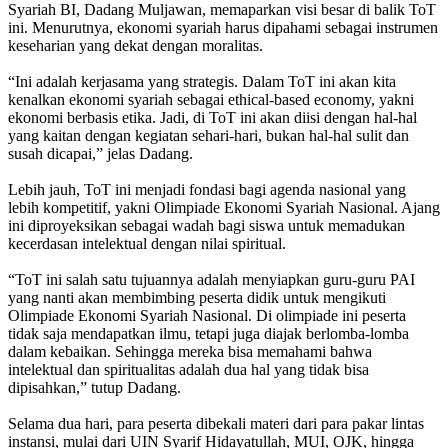
Syariah BI, Dadang Muljawan, memaparkan visi besar di balik ToT
ini. Menurutnya, ekonomi syariah harus dipahami sebagai instrumen
keseharian yang dekat dengan moralitas.
“Ini adalah kerjasama yang strategis. Dalam ToT ini akan kita
kenalkan ekonomi syariah sebagai ethical-based economy, yakni
ekonomi berbasis etika. Jadi, di ToT ini akan diisi dengan hal-hal
yang kaitan dengan kegiatan sehari-hari, bukan hal-hal sulit dan
susah dicapai,” jelas Dadang.
Lebih jauh, ToT ini menjadi fondasi bagi agenda nasional yang
lebih kompetitif, yakni Olimpiade Ekonomi Syariah Nasional. Ajang
ini diproyeksikan sebagai wadah bagi siswa untuk memadukan
kecerdasan intelektual dengan nilai spiritual.
“ToT ini salah satu tujuannya adalah menyiapkan guru-guru PAI
yang nanti akan membimbing peserta didik untuk mengikuti
Olimpiade Ekonomi Syariah Nasional. Di olimpiade ini peserta
tidak saja mendapatkan ilmu, tetapi juga diajak berlomba-lomba
dalam kebaikan. Sehingga mereka bisa memahami bahwa
intelektual dan spiritualitas adalah dua hal yang tidak bisa
dipisahkan,” tutup Dadang.
Selama dua hari, para peserta dibekali materi dari para pakar lintas
instansi, mulai dari UIN Syarif Hidayatullah, MUI, OJK, hingga