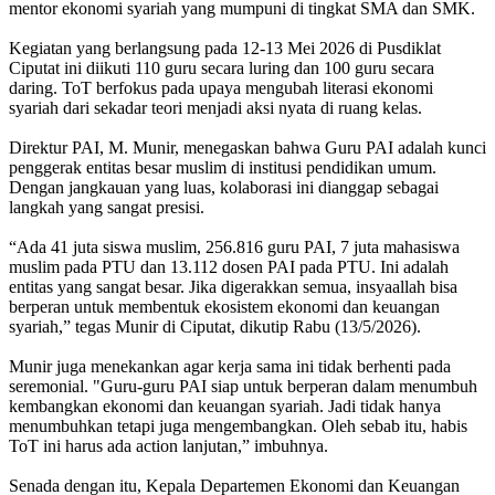
mentor ekonomi syariah yang mumpuni di tingkat SMA dan SMK.
Kegiatan yang berlangsung pada 12-13 Mei 2026 di Pusdiklat
Ciputat ini diikuti 110 guru secara luring dan 100 guru secara
daring. ToT berfokus pada upaya mengubah literasi ekonomi
syariah dari sekadar teori menjadi aksi nyata di ruang kelas.
Direktur PAI, M. Munir, menegaskan bahwa Guru PAI adalah kunci
penggerak entitas besar muslim di institusi pendidikan umum.
Dengan jangkauan yang luas, kolaborasi ini dianggap sebagai
langkah yang sangat presisi.
“Ada 41 juta siswa muslim, 256.816 guru PAI, 7 juta mahasiswa
muslim pada PTU dan 13.112 dosen PAI pada PTU. Ini adalah
entitas yang sangat besar. Jika digerakkan semua, insyaallah bisa
berperan untuk membentuk ekosistem ekonomi dan keuangan
syariah,” tegas Munir di Ciputat, dikutip Rabu (13/5/2026).
Munir juga menekankan agar kerja sama ini tidak berhenti pada
seremonial. "Guru-guru PAI siap untuk berperan dalam menumbuh
kembangkan ekonomi dan keuangan syariah. Jadi tidak hanya
menumbuhkan tetapi juga mengembangkan. Oleh sebab itu, habis
ToT ini harus ada action lanjutan,” imbuhnya.
Senada dengan itu, Kepala Departemen Ekonomi dan Keuangan