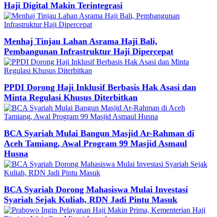
Haji Digital Makin Terintegrasi
Menhaj Tinjau Lahan Asrama Haji Bali,
Pembangunan Infrastruktur Haji Dipercepat
PPDI Dorong Haji Inklusif Berbasis Hak Asasi dan
Minta Regulasi Khusus Diterbitkan
BCA Syariah Mulai Bangun Masjid Ar-Rahman di
Aceh Tamiang, Awal Program 99 Masjid Asmaul
Husna
BCA Syariah Dorong Mahasiswa Mulai Investasi
Syariah Sejak Kuliah, RDN Jadi Pintu Masuk