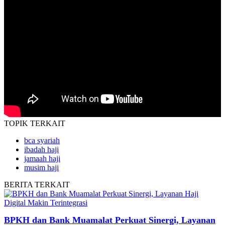
TOPIK
TERKAIT
bca syariah
ibadah haji
jamaah haji
musim haji
BERITA
TERKAIT
BPKH dan Bank Muamalat Perkuat Sinergi, Layanan