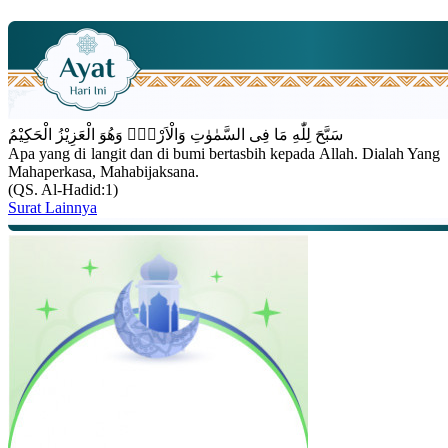
سَبَّحَ لِلّٰهِ مَا فِى السَّمٰوٰتِ وَالْاَرْضِۚ وَهُوَ الْعَزِيْزُ الْحَكِيْمُ
Apa yang di langit dan di bumi bertasbih kepada Allah. Dialah Yang
Mahaperkasa, Mahabijaksana.
(QS. Al-Hadid:1)
Surat Lainnya