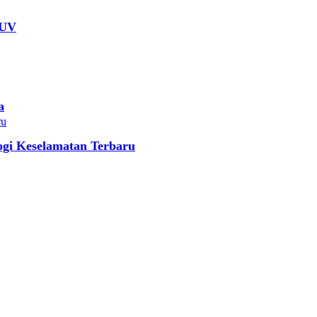
SUV
a
gi Keselamatan Terbaru