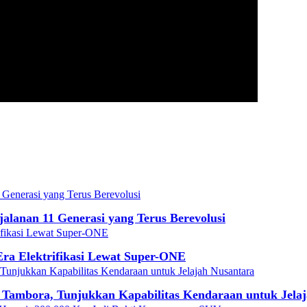
alanan 11 Generasi yang Terus Berevolusi
 Era Elektrifikasi Lewat Super-ONE
 Tambora, Tunjukkan Kapabilitas Kendaraan untuk Jela