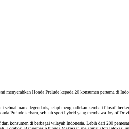
mi menyerahkan Honda Prelude kepada 20 konsumen pertama di Indon
sebuah nama legendaris, tetapi menghadirkan kembali filosofi berken
nda Prelude terbaru, sebuah sport hybrid yang membawa Joy of Driving
ari konsumen di berbagai wilayah Indonesia. Lebih dari 280 pemesanan
ali, Lombok, Banjarmasin hingga Makassar, melampaui total alokasi uni