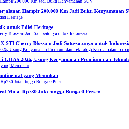
Perjalanan Hampir 200.000 Km Jadi Bukti Kenyamanan 
k untuk Edisi Heritage
X STI Cherry Blossom Jadi Satu-satunya untuk Indonesi
di GIIAS 2026, Usung Kenyamanan Premium dan Teknolo
Continental yang Memukau
ol Mulai Rp730 Juta hingga Bunga 0 Persen