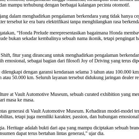
 dan mampu terhubung dengan berbagai kalangan pecinta otomotif.
njang dalam menghadirkan pengalaman berkendara yang tidak hanya cepa
 tersebut ke era baru elektrifikasi tanpa menghilangkan rasa berkenda
takan, “Honda Prelude merepresentasikan bagaimana Honda membawa dr
lude bukan sekadar kembalinya sebuah nama ikonik, tetapi pengingat b
Shift, fitur yang dirancang untuk menghadirkan pengalaman berkendara 
bih emosional, sebagai bagian dari filosofi Joy of Driving yang terus dip
lengkapi dengan garansi kendaraan selama 3 tahun atau 100.000 km, se
atau 50.000 km. Seluruh layanan tersebut didukung jaringan dealer r
ure at Vault Automotive Museum, sebuah curated exhibition yang mena
dari masa ke masa.
intas generasi di Vault Automotive Museum. Kehadiran model-model te
ilitas, tetapi juga memiliki karakter, passion, dan hubungan emosion
. Heritage adalah bukti dari apa yang mampu diciptakan sebuah brand 
umen dapat terus bertahan lintas generasi,” ujar dia.