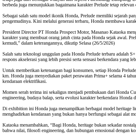
berbeda juga menunjukkan bagaimana karakter Prelude tetap relevan
Sebagai salah satu model ikonik Honda, Prelude memiliki sejarah pa
pengemudinya. Kini melalui generasi terbaru, Honda membawa karakter
President Director PT Honda Prospect Motor, Masanao Kataoka menga
karakter yang membuat orang jatuh cinta pada Honda sejak awal. Pre
kemudi,” dalam keterangannya, dikutip Selasa (26/5/2026)
Salah satu teknologi unggulan pada Honda Prelude terbaru adalah S+ 
respons akselerasi yang lebih presisi serta sensasi berkendara yang le
Untuk memberikan ketenangan bagi konsumen, setiap Honda Prelude di
km. Honda juga menyediakan paket perawatan Prima+ selama 4 tahun 
kendaraan elektrifikasi.
Momen serah terima ini sekaligus menjadi pembukaan dari Honda Cult
engineering, budaya balap, serta evolusi karakter berkendara Honda 
Di exhibition ini Honda juga menampilkan berbagai model heritage l
menghadirkan kendaraan yang bukan hanya berfungsi sebagai alat mob
Kataoka menambahkan, “Bagi Honda, heritage bukan sekadar nostalgia
bahwa nilai, filosofi engineering, dan hubungan emosional dengan kons