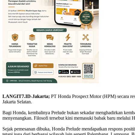
LANGIT7.ID-Jakarta;
PT Honda Prospect Motor (HPM) secara res
Jakarta Selatan.
Bagi Honda, kembalinya Prelude bukan sekadar menghadirkan kembali 
menyenangkan. Filosofi tersebut kini memasuki babak baru melalui Ho
Sejak pemesanan dibuka, Honda Prelude mendapatkan respons positif d
tetapi juga dari berbagai wilayah lain seperti Palembang, Lampung, B