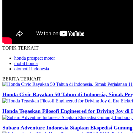
TOPIK
TERKAIT
honda prospect motor
mobil honda
otomotif indonesia
BERITA
TERKAIT
Honda Civic Rayakan 50 Tahun di Indonesia, Simak Perj
Honda Tegaskan Filosofi Engineered for Driving Joy di
Subaru Adventure Indonesia Siapkan Ekspedisi Gunung