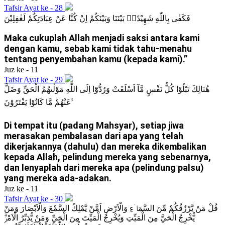
Tafsir Ayat ke - 28
فَكَفٰى بِاللّٰهِ شَهِيْدًاۢ بَيْنَنَا وَبَيْنَكُمْ اِنْ كُنَّا عَنْ عِبَادَتِكُمْ لَغٰفِلِيْنَ
Maka cukuplah Allah menjadi saksi antara kami
dengan kamu, sebab kami tidak tahu-menahu
tentang penyembahan kamu (kepada kami).”
Juz ke - 11
Tafsir Ayat ke - 29
هُنَالِكَ تَبْلُوْا كُلُّ نَفْسٍ مَّآ اَسْلَفَتْ وَرُدُّوْٓا اِلَى اللّٰهِ مَوْلٰىهُمُ الْحَقِّ وَضَلَّ
عَنْهُمْ مَّا كَانُوْا يَفْتَرُوْنَ ࣖ
Di tempat itu (padang Mahsyar), setiap jiwa
merasakan pembalasan dari apa yang telah
dikerjakannya (dahulu) dan mereka dikembalikan
kepada Allah, pelindung mereka yang sebenarnya,
dan lenyaplah dari mereka apa (pelindung palsu)
yang mereka ada-adakan.
Juz ke - 11
Tafsir Ayat ke - 30
قُلْ مَنْ يَّرْزُقُكُمْ مِّنَ السَّمَاۤءِ وَالْاَرْضِ اَمَّنْ يَّمْلِكُ السَّمْعَ وَالْاَبْصَارَ وَمَنْ
يُّخْرِجُ الْحَيَّ مِنَ الْمَيِّتِ وَيُخْرِجُ الْمَيِّتَ مِنَ الْحَيِّ وَمَنْ يُّدَبِّرُ الْاَمْرَۗ