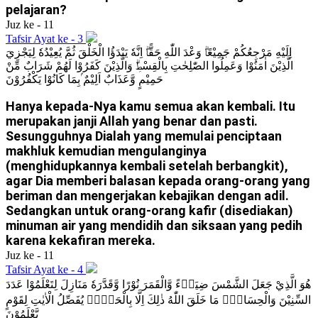
pelajaran?
Juz ke - 11
Tafsir Ayat ke - 3
اِلَيْهِ مَرْجِعُكُمْ جَمِيْعًاۗ وَعْدَ اللّٰهِ حَقًّاۗ اِنَّهٗ يَبْدَؤُا الْخَلْقَ ثُمَّ يُعِيْدُهٗ لِيَجْزِيَ
الَّذِيْنَ اٰمَنُوْا وَعَمِلُوا الصّٰلِحٰتِ بِالْقِسْطِۗ وَالَّذِيْنَ كَفَرُوْا لَهُمْ شَرَابٌ مِّنْ
حَمِيْمٍ وَّعَذَابٌ اَلِيْمٌ ۢبِمَا كَانُوْا يَكْفُرُوْنَ
Hanya kepada-Nya kamu semua akan kembali. Itu
merupakan janji Allah yang benar dan pasti.
Sesungguhnya Dialah yang memulai penciptaan
makhluk kemudian mengulanginya
(menghidupkannya kembali setelah berbangkit),
agar Dia memberi balasan kepada orang-orang yang
beriman dan mengerjakan kebajikan dengan adil.
Sedangkan untuk orang-orang kafir (disediakan)
minuman air yang mendidih dan siksaan yang pedih
karena kekafiran mereka.
Juz ke - 11
Tafsir Ayat ke - 4
هُوَ الَّذِيْ جَعَلَ الشَّمْسَ ضِيَاۤءً وَّالْقَمَرَ نُوْرًا وَّقَدَّرَهٗ مَنَازِلَ لِتَعْلَمُوْا عَدَدَ
السِّنِيْنَ وَالْحِسَابَۗ مَا خَلَقَ اللّٰهُ ذٰلِكَ اِلَّا بِالْحَقِّۗ يُفَصِّلُ الْاٰيٰتِ لِقَوْمٍ
يَّعْلَمُوْنَ