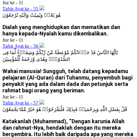
Juz ke - 11
Tafsir Ayat ke - 55
هُوَ يُحْيٖ وَيُمِيْتُ وَاِلَيْهِ تُرْجَعُوْنَ
Dialah yang menghidupkan dan mematikan dan
hanya kepada-Nyalah kamu dikembalikan.
Juz ke - 11
Tafsir Ayat ke - 56
يٰٓاَيُّهَا النَّاسُ قَدْ جَاۤءَتْكُمْ مَّوْعِظَةٌ مِّنْ رَّبِّكُمْ وَشِفَاۤءٌ لِّمَا فِى
الصُّدُوْرِۙ وَهُدًى وَّرَحْمَةٌ لِّلْمُؤْمِنِيْنَ
Wahai manusia! Sungguh, telah datang kepadamu
pelajaran (Al-Quran) dari Tuhanmu, penyembuh bagi
penyakit yang ada dalam dada dan petunjuk serta
rahmat bagi orang yang beriman.
Juz ke - 11
Tafsir Ayat ke - 57
قُلْ بِفَضْلِ اللّٰهِ وَبِرَحْمَتِهٖ فَبِذٰلِكَ فَلْيَفْرَحُوْاۗ هُوَ خَيْرٌ مِّمَّا يَجْمَعُوْنَ
Katakanlah (Muhammad), “Dengan karunia Allah
dan rahmat-Nya, hendaklah dengan itu mereka
bergembira. Itu lebih baik daripada apa yang mereka