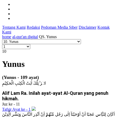
Tentang Kami
Redaksi
Pedoman Media Siber
Disclaimer
Kontak
Kami
home
al-qur'an digital
QS. Yunus
10
Yunus
(Yunus - 109 ayat)
الۤرٰ ۗتِلْكَ اٰيٰتُ الْكِتٰبِ الْحَكِيْمِ
Alif Lam Ra. Inilah ayat-ayat Al-Quran yang penuh
hikmah.
Juz ke - 11
Tafsir Ayat ke - 1
اَكَانَ لِلنَّاسِ عَجَبًا اَنْ اَوْحَيْنَآ اِلٰى رَجُلٍ مِّنْهُمْ اَنْ اَنْذِرِ النَّاسَ وَبَشِّرِ الَّذِيْنَ