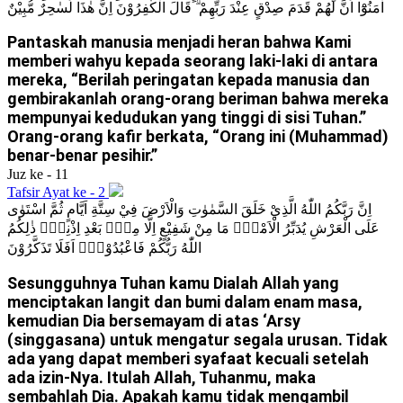
اٰمَنُوْٓا اَنَّ لَهُمْ قَدَمَ صِدْقٍ عِنْدَ رَبِّهِمْ ۗ قَالَ الْكٰفِرُوْنَ اِنَّ هٰذَا لَسٰحِرٌ مُّبِيْنٌ
Pantaskah manusia menjadi heran bahwa Kami
memberi wahyu kepada seorang laki-laki di antara
mereka, “Berilah peringatan kepada manusia dan
gembirakanlah orang-orang beriman bahwa mereka
mempunyai kedudukan yang tinggi di sisi Tuhan.”
Orang-orang kafir berkata, “Orang ini (Muhammad)
benar-benar pesihir.”
Juz ke - 11
Tafsir Ayat ke - 2
اِنَّ رَبَّكُمُ اللّٰهُ الَّذِيْ خَلَقَ السَّمٰوٰتِ وَالْاَرْضَ فِيْ سِتَّةِ اَيَّامٍ ثُمَّ اسْتَوٰى
عَلَى الْعَرْشِ يُدَبِّرُ الْاَمْرَۗ مَا مِنْ شَفِيْعٍ اِلَّا مِنْۢ بَعْدِ اِذْنِهٖۗ ذٰلِكُمُ
اللّٰهُ رَبُّكُمْ فَاعْبُدُوْهُۗ اَفَلَا تَذَكَّرُوْنَ
Sesungguhnya Tuhan kamu Dialah Allah yang
menciptakan langit dan bumi dalam enam masa,
kemudian Dia bersemayam di atas ‘Arsy
(singgasana) untuk mengatur segala urusan. Tidak
ada yang dapat memberi syafaat kecuali setelah
ada izin-Nya. Itulah Allah, Tuhanmu, maka
sembahlah Dia. Apakah kamu tidak mengambil