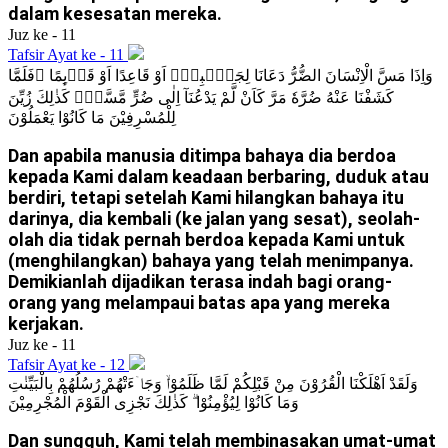
dalam kesesatan mereka.
Juz ke - 11
Tafsir Ayat ke - 11
وَاِذَا مَسَّ الْاِنْسَانَ الضُّرُّ دَعَانَا لِجَنْۢبِهٖٓ اَوْ قَاعِدًا اَوْ قَاۤىِٕمًا ۚفَلَمَّا
كَشَفْنَا عَنْهُ ضُرَّهٗ مَرَّ كَاَنْ لَّمْ يَدْعُنَآ اِلٰى ضُرٍّ مَّسَّهٗۗ كَذٰلِكَ زُيِّنَ
لِلْمُسْرِفِيْنَ مَا كَانُوْا يَعْمَلُوْنَ
Dan apabila manusia ditimpa bahaya dia berdoa
kepada Kami dalam keadaan berbaring, duduk atau
berdiri, tetapi setelah Kami hilangkan bahaya itu
darinya, dia kembali (ke jalan yang sesat), seolah-
olah dia tidak pernah berdoa kepada Kami untuk
(menghilangkan) bahaya yang telah menimpanya.
Demikianlah dijadikan terasa indah bagi orang-
orang yang melampaui batas apa yang mereka
kerjakan.
Juz ke - 11
Tafsir Ayat ke - 12
وَلَقَدْ اَهْلَكْنَا الْقُرُوْنَ مِنْ قَبْلِكُمْ لَمَّا ظَلَمُوْاۙ وَجَاۤءَتْهُمْ رُسُلُهُمْ بِالْبَيِّنٰتِ
وَمَا كَانُوْا لِيُؤْمِنُوْا ۗ كَذٰلِكَ نَجْزِى الْقَوْمَ الْمُجْرِمِيْنَ
Dan sungguh, Kami telah membinasakan umat-umat