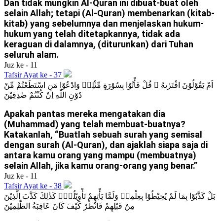
Dan tidak mungkin Al-Quran ini dibuat-buat oleh
selain Allah; tetapi (Al-Quran) membenarkan (kitab-
kitab) yang sebelumnya dan menjelaskan hukum-
hukum yang telah ditetapkannya, tidak ada
keraguan di dalamnya, (diturunkan) dari Tuhan
seluruh alam.
Juz ke - 11
Tafsir Ayat ke - 37
اَمْ يَقُوْلُوْنَ افْتَرٰىهُ ۗ قُلْ فَأْتُوْا بِسُوْرَةٍ مِّثْلِهٖ وَادْعُوْا مَنِ اسْتَطَعْتُمْ مِّنْ
دُوْنِ اللّٰهِ اِنْ كُنْتُمْ صٰدِقِيْنَ
Apakah pantas mereka mengatakan dia
(Muhammad) yang telah membuat-buatnya?
Katakanlah, “Buatlah sebuah surah yang semisal
dengan surah (Al-Quran), dan ajaklah siapa saja di
antara kamu orang yang mampu (membuatnya)
selain Allah, jika kamu orang-orang yang benar.”
Juz ke - 11
Tafsir Ayat ke - 38
بَلْ كَذَّبُوْا بِمَا لَمْ يُحِيْطُوْا بِعِلْمِهٖ وَلَمَّا يَأْتِهِمْ تَأْوِيْلُهٗۗ كَذٰلِكَ كَذَّبَ الَّذِيْنَ
مِنْ قَبْلِهِمْ فَانْظُرْ كَيْفَ كَانَ عَاقِبَةُ الظّٰلِمِيْنَ