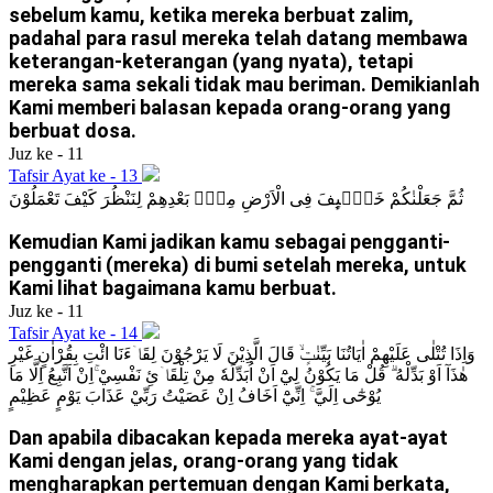
sebelum kamu, ketika mereka berbuat zalim,
padahal para rasul mereka telah datang membawa
keterangan-keterangan (yang nyata), tetapi
mereka sama sekali tidak mau beriman. Demikianlah
Kami memberi balasan kepada orang-orang yang
berbuat dosa.
Juz ke - 11
Tafsir Ayat ke - 13
ثُمَّ جَعَلْنٰكُمْ خَلٰۤىِٕفَ فِى الْاَرْضِ مِنْۢ بَعْدِهِمْ لِنَنْظُرَ كَيْفَ تَعْمَلُوْنَ
Kemudian Kami jadikan kamu sebagai pengganti-
pengganti (mereka) di bumi setelah mereka, untuk
Kami lihat bagaimana kamu berbuat.
Juz ke - 11
Tafsir Ayat ke - 14
وَاِذَا تُتْلٰى عَلَيْهِمْ اٰيَاتُنَا بَيِّنٰتٍۙ قَالَ الَّذِيْنَ لَا يَرْجُوْنَ لِقَاۤءَنَا ائْتِ بِقُرْاٰنٍ غَيْرِ
هٰذَآ اَوْ بَدِّلْهُ ۗ قُلْ مَا يَكُوْنُ لِيْٓ اَنْ اُبَدِّلَهٗ مِنْ تِلْقَاۤئِ نَفْسِيْ ۚاِنْ اَتَّبِعُ اِلَّا مَا
يُوْحٰٓى اِلَيَّ ۚ اِنِّيْٓ اَخَافُ اِنْ عَصَيْتُ رَبِّيْ عَذَابَ يَوْمٍ عَظِيْمٍ
Dan apabila dibacakan kepada mereka ayat-ayat
Kami dengan jelas, orang-orang yang tidak
mengharapkan pertemuan dengan Kami berkata,