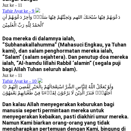
Juz ke - 11
Tafsir Ayat ke - 9
دَعْوٰىهُمْ فِيْهَا سُبْحٰنَكَ اللهم وَتَحِيَّتُهُمْ فِيْهَا سَلٰمٌۚ وَاٰخِرُ دَعْوٰىهُمْ اَنِ
الْحَمْدُ لِلّٰهِ رَبِّ الْعٰلَمِيْنَ ࣖ
Doa mereka di dalamnya ialah,
“Subhanakallahumma” (Mahasuci Engkau, ya Tuhan
kami), dan salam penghormatan mereka ialah,
“Salam” (salam sejahtera). Dan penutup doa mereka
ialah, “Al-hamdu lillahi Rabbil ‘alamin” (segala puji
bagi Allah Tuhan seluruh alam).
Juz ke - 11
Tafsir Ayat ke - 10
۞ وَلَوْ يُعَجِّلُ اللّٰهُ لِلنَّاسِ الشَّرَّ اسْتِعْجَالَهُمْ بِالْخَيْرِ لَقُضِيَ اِلَيْهِمْ
اَجَلُهُمْۗ فَنَذَرُ الَّذِيْنَ لَا يَرْجُوْنَ لِقَاۤءَنَا فِيْ طُغْيَانِهِمْ يَعْمَهُوْنَ
Dan kalau Allah menyegerakan keburukan bagi
manusia seperti permintaan mereka untuk
menyegerakan kebaikan, pasti diakhiri umur mereka.
Namun Kami biarkan orang-orang yang tidak
mengharapkan pertemuan dengan Kami, bingung di