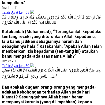
kumpulkan.”
Juz ke - 11
Tafsir Ayat ke - 58
قُلْ اَرَءَيْتُمْ مَّآ اَنْزَلَ اللّٰهُ لَكُمْ مِّنْ رِّزْقٍ فَجَعَلْتُمْ مِّنْهُ حَرَامًا وَّحَلٰلًا ۗ قُلْ
اٰۤللّٰهُ اَذِنَ لَكُمْ اَمْ عَلَى اللّٰهِ تَفْتَرُوْنَ
Katakanlah (Muhammad), “Terangkanlah kepadaku
tentang rezeki yang diturunkan Allah kepadamu,
lalu kamu jadikan sebagiannya haram dan
sebagiannya halal.” Katakanlah, “Apakah Allah telah
memberikan izin kepadamu (ten-tang ini) ataukah
kamu mengada-ada atas nama Allah?”
Juz ke - 11
Tafsir Ayat ke - 59
وَمَا ظَنُّ الَّذِيْنَ يَفْتَرُوْنَ عَلَى اللّٰهِ الْكَذِبَ يَوْمَ الْقِيٰمَةِ ۗاِنَّ اللّٰهَ لَذُوْ فَضْلٍ
عَلَى النَّاسِ وَلٰكِنَّ اَكْثَرَهُمْ لَا يَشْكُرُوْنَ ࣖ
Dan apakah dugaan orang-orang yang mengada-
adakan kebohongan terhadap Allah pada hari
Kiamat? Sesungguhnya Allah benar-benar
mempunyai karunia (yang dilimpahkan) kepada