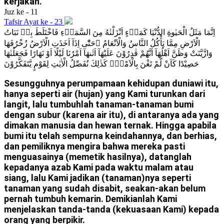
kerjakan.
Juz ke - 11
Tafsir Ayat ke - 23
اِنَّمَا مَثَلُ الْحَيٰوةِ الدُّنْيَا كَمَاۤءٍ اَنْزَلْنٰهُ مِنَ السَّمَاۤءِ فَاخْتَلَطَ بِهٖ نَبَاتُ
الْاَرْضِ مِمَّا يَأْكُلُ النَّاسُ وَالْاَنْعَامُ ۗحَتّٰٓى اِذَآ اَخَذَتِ الْاَرْضُ زُخْرُفَهَا
وَازَّيَّنَتْ وَظَنَّ اَهْلُهَآ اَنَّهُمْ قٰدِرُوْنَ عَلَيْهَآ اَتٰىهَآ اَمْرُنَا لَيْلًا اَوْ نَهَارًا فَجَعَلْنٰهَا
حَصِيْدًا كَاَنْ لَّمْ تَغْنَ بِالْاَمْسِۗ كَذٰلِكَ نُفَصِّلُ الْاٰيٰتِ لِقَوْمٍ يَّتَفَكَّرُوْنَ
Sesungguhnya perumpamaan kehidupan duniawi itu,
hanya seperti air (hujan) yang Kami turunkan dari
langit, lalu tumbuhlah tanaman-tanaman bumi
dengan subur (karena air itu), di antaranya ada yang
dimakan manusia dan hewan ternak. Hingga apabila
bumi itu telah sempurna keindahannya, dan berhias,
dan pemiliknya mengira bahwa mereka pasti
menguasainya (memetik hasilnya), datanglah
kepadanya azab Kami pada waktu malam atau
siang, lalu Kami jadikan (tanaman)nya seperti
tanaman yang sudah disabit, seakan-akan belum
pernah tumbuh kemarin. Demikianlah Kami
menjelaskan tanda-tanda (kekuasaan Kami) kepada
orang yang berpikir.