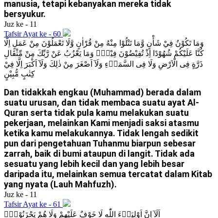
manusia, tetapi kebanyakan mereka tidak
bersyukur.
Juz ke - 11
Tafsir Ayat ke - 60
وَمَا تَكُوْنُ فِيْ شَأْنٍ وَّمَا تَتْلُوْا مِنْهُ مِنْ قُرْاٰنٍ وَّلَا تَعْمَلُوْنَ مِنْ عَمَلٍ اِلَّا
كُنَّا عَلَيْكُمْ شُهُوْدًا اِذْ تُفِيْضُوْنَ فِيْهِۗ وَمَا يَعْزُبُ عَنْ رَّبِّكَ مِنْ مِّثْقَالِ
ذَرَّةٍ فِى الْاَرْضِ وَلَا فِى السَّمَاۤءِ وَلَآ اَصْغَرَ مِنْ ذٰلِكَ وَلَآ اَكْبَرَ اِلَّا فِيْ
كِتٰبٍ مُّبِيْنٍ
Dan tidakkah engkau (Muhammad) berada dalam
suatu urusan, dan tidak membaca suatu ayat Al-
Quran serta tidak pula kamu melakukan suatu
pekerjaan, melainkan Kami menjadi saksi atasmu
ketika kamu melakukannya. Tidak lengah sedikit
pun dari pengetahuan Tuhanmu biarpun sebesar
zarrah, baik di bumi ataupun di langit. Tidak ada
sesuatu yang lebih kecil dan yang lebih besar
daripada itu, melainkan semua tercatat dalam Kitab
yang nyata (Lauh Mahfuzh).
Juz ke - 11
Tafsir Ayat ke - 61
اَلَآ اِنَّ اَوْلِيَاۤءَ اللّٰهِ لَا خَوْفٌ عَلَيْهِمْ وَلَا هُمْ يَحْزَنُوْنَۚ