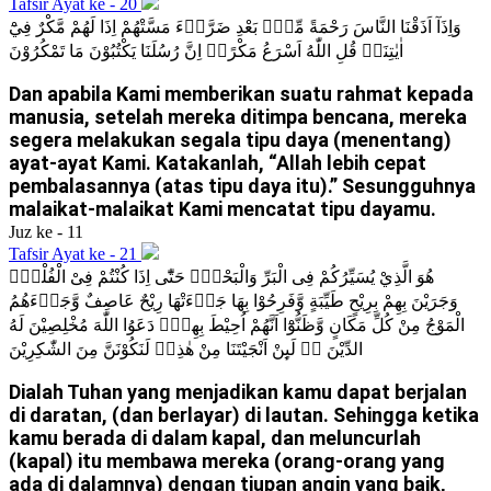
Tafsir Ayat ke - 20
وَاِذَآ اَذَقْنَا النَّاسَ رَحْمَةً مِّنْۢ بَعْدِ ضَرَّاۤءَ مَسَّتْهُمْ اِذَا لَهُمْ مَّكْرٌ فِيْٓ
اٰيٰتِنَاۗ قُلِ اللّٰهُ اَسْرَعُ مَكْرًاۗ اِنَّ رُسُلَنَا يَكْتُبُوْنَ مَا تَمْكُرُوْنَ
Dan apabila Kami memberikan suatu rahmat kepada
manusia, setelah mereka ditimpa bencana, mereka
segera melakukan segala tipu daya (menentang)
ayat-ayat Kami. Katakanlah, “Allah lebih cepat
pembalasannya (atas tipu daya itu).” Sesungguhnya
malaikat-malaikat Kami mencatat tipu dayamu.
Juz ke - 11
Tafsir Ayat ke - 21
هُوَ الَّذِيْ يُسَيِّرُكُمْ فِى الْبَرِّ وَالْبَحْرِۗ حَتّٰٓى اِذَا كُنْتُمْ فِىْ الْفُلْكِۚ
وَجَرَيْنَ بِهِمْ بِرِيْحٍ طَيِّبَةٍ وَّفَرِحُوْا بِهَا جَاۤءَتْهَا رِيْحٌ عَاصِفٌ وَّجَاۤءَهُمُ
الْمَوْجُ مِنْ كُلِّ مَكَانٍ وَّظَنُّوْٓا اَنَّهُمْ اُحِيْطَ بِهِمْۙ دَعَوُا اللّٰهَ مُخْلِصِيْنَ لَهُ
الدِّيْنَ ەۚ لَىِٕنْ اَنْجَيْتَنَا مِنْ هٰذِهٖ لَنَكُوْنَنَّ مِنَ الشّٰكِرِيْنَ
Dialah Tuhan yang menjadikan kamu dapat berjalan
di daratan, (dan berlayar) di lautan. Sehingga ketika
kamu berada di dalam kapal, dan meluncurlah
(kapal) itu membawa mereka (orang-orang yang
ada di dalamnya) dengan tiupan angin yang baik,