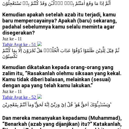
اَثُمَّ اِذَا مَا وَقَعَ اٰمَنْتُمْ بِهٖۗ اٰۤلْـٰٔنَ وَقَدْ كُنْتُمْ بِهٖ تَسْتَعْجِلُوْنَ
Kemudian apakah setelah azab itu terjadi, kamu
baru mempercayainya? Apakah (baru) sekarang,
padahal sebelumnya kamu selalu meminta agar
disegerakan?
Juz ke - 11
Tafsir Ayat ke - 51
ثُمَّ قِيْلَ لِلَّذِيْنَ ظَلَمُوْا ذُوْقُوْا عَذَابَ الْخُلْدِۚ هَلْ تُجْزَوْنَ اِلَّا بِمَا كُنْتُمْ
تَكْسِبُوْنَ
Kemudian dikatakan kepada orang-orang yang
zalim itu, “Rasakanlah olehmu siksaan yang kekal.
Kamu tidak diberi balasan, melainkan (sesuai)
dengan apa yang telah kamu lakukan.”
Juz ke - 11
Tafsir Ayat ke - 52
وَيَسْتَنْۢبِـُٔوْنَكَ اَحَقٌّ هُوَ ۗ قُلْ اِيْ وَرَبِّيْٓ اِنَّهٗ لَحَقٌّ ۗوَمَآ اَنْتُمْ بِمُعْجِزِيْنَ ࣖ
Dan mereka menanyakan kepadamu (Muhammad),
“Benarkah (azab yang dijanjikan) itu?” Katakanlah,