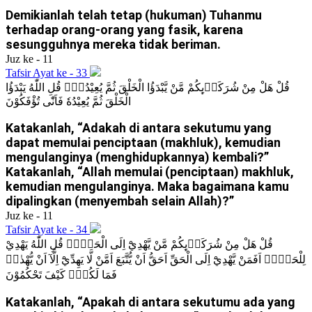
Demikianlah telah tetap (hukuman) Tuhanmu
terhadap orang-orang yang fasik, karena
sesungguhnya mereka tidak beriman.
Juz ke - 11
Tafsir Ayat ke - 33
قُلْ هَلْ مِنْ شُرَكَاۤىِٕكُمْ مَّنْ يَّبْدَؤُا الْخَلْقَ ثُمَّ يُعِيْدُهٗۗ قُلِ اللّٰهُ يَبْدَؤُا
الْخَلْقَ ثُمَّ يُعِيْدُهٗ فَاَنّٰى تُؤْفَكُوْنَ
Katakanlah, “Adakah di antara sekutumu yang
dapat memulai penciptaan (makhluk), kemudian
mengulanginya (menghidupkannya) kembali?”
Katakanlah, “Allah memulai (penciptaan) makhluk,
kemudian mengulanginya. Maka bagaimana kamu
dipalingkan (menyembah selain Allah)?”
Juz ke - 11
Tafsir Ayat ke - 34
قُلْ هَلْ مِنْ شُرَكَاۤىِٕكُمْ مَّنْ يَّهْدِيْٓ اِلَى الْحَقِّۗ قُلِ اللّٰهُ يَهْدِيْ
لِلْحَقِّۗ اَفَمَنْ يَّهْدِيْٓ اِلَى الْحَقِّ اَحَقُّ اَنْ يُّتَّبَعَ اَمَّنْ لَّا يَهِدِّيْٓ اِلَّآ اَنْ يُّهْدٰىۚ
فَمَا لَكُمْۗ كَيْفَ تَحْكُمُوْنَ
Katakanlah, “Apakah di antara sekutumu ada yang