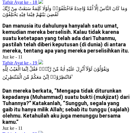
Tafsir Ayat ke - 18
وَمَا كَانَ النَّاسُ اِلَّآ اُمَّةً وَّاحِدَةً فَاخْتَلَفُوْاۗ وَلَوْلَا كَلِمَةٌ سَبَقَتْ مِنْ رَّبِّكَ
لَقُضِيَ بَيْنَهُمْ فِيْمَا فِيْهِ يَخْتَلِفُوْنَ
Dan manusia itu dahulunya hanyalah satu umat,
kemudian mereka berselisih. Kalau tidak karena
suatu ketetapan yang telah ada dari Tuhanmu,
pastilah telah diberi keputusan (di dunia) di antara
mereka, tentang apa yang mereka perselisihkan itu.
Juz ke - 11
Tafsir Ayat ke - 19
وَيَقُوْلُوْنَ لَوْلَآ اُنْزِلَ عَلَيْهِ اٰيَةٌ مِّنْ رَّبِّهٖۚ فَقُلْ اِنَّمَا الْغَيْبُ لِلّٰهِ
فَانْتَظِرُوْاۚ اِنِّيْ مَعَكُمْ مِّنَ الْمُنْتَظِرِيْنَ ࣖ
Dan mereka berkata, “Mengapa tidak diturunkan
kepadanya (Muhammad) suatu bukti (mukjizat) dari
Tuhannya?” Katakanlah, “Sungguh, segala yang
gaib itu hanya milik Allah; sebab itu tunggu (sajalah)
olehmu. Ketahuilah aku juga menunggu bersama
kamu.”
Juz ke - 11