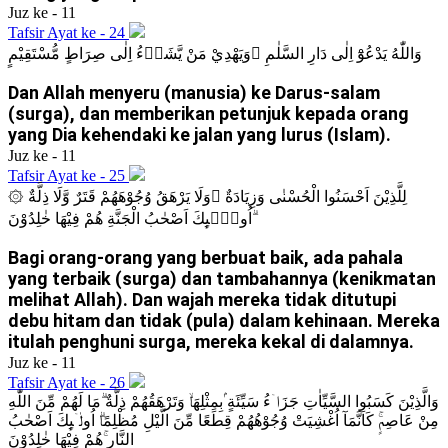
Juz ke - 11
Tafsir Ayat ke - 24
وَاللّٰهُ يَدْعُوْٓ اِلٰى دَارِ السَّلٰمِ ۚوَيَهْدِيْ مَنْ يَّشَاۤءُ اِلٰى صِرَاطٍ مُّسْتَقِيْمٍ
Dan Allah menyeru (manusia) ke Darus-salam
(surga), dan memberikan petunjuk kepada orang
yang Dia kehendaki ke jalan yang lurus (Islam).
Juz ke - 11
Tafsir Ayat ke - 25
۞ لِلَّذِيْنَ اَحْسَنُوا الْحُسْنٰى وَزِيَادَةٌ ۗوَلَا يَرْهَقُ وُجُوْهَهُمْ قَتَرٌ وَّلَا ذِلَّةٌ
ۗاُولٰۤىِٕكَ اَصْحٰبُ الْجَنَّةِ هُمْ فِيْهَا خٰلِدُوْنَ
Bagi orang-orang yang berbuat baik, ada pahala
yang terbaik (surga) dan tambahannya (kenikmatan
melihat Allah). Dan wajah mereka tidak ditutupi
debu hitam dan tidak (pula) dalam kehinaan. Mereka
itulah penghuni surga, mereka kekal di dalamnya.
Juz ke - 11
Tafsir Ayat ke - 26
وَالَّذِيْنَ كَسَبُوا السَّيِّاٰتِ جَزَاۤءُ سَيِّئَةٍ ۢبِمِثْلِهَاۙ وَتَرْهَقُهُمْ ذِلَّةٌ ۗمَا لَهُمْ مِّنَ اللّٰهِ
مِنْ عَاصِمٍۚ كَاَنَّمَآ اُغْشِيَتْ وُجُوْهُهُمْ قِطَعًا مِّنَ الَّيْلِ مُظْلِمًاۗ اُولٰۤىِٕكَ اَصْحٰبُ
النَّارِ ۚهُمْ فِيْهَا خٰلِدُوْنَ