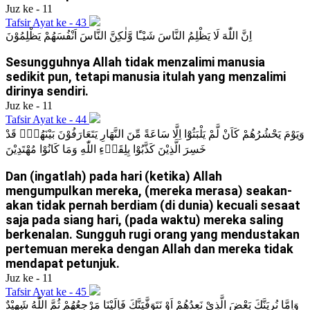
Juz ke - 11
Tafsir Ayat ke - 43
اِنَّ اللّٰهَ لَا يَظْلِمُ النَّاسَ شَيْـًٔا وَّلٰكِنَّ النَّاسَ اَنْفُسَهُمْ يَظْلِمُوْنَ
Sesungguhnya Allah tidak menzalimi manusia
sedikit pun, tetapi manusia itulah yang menzalimi
dirinya sendiri.
Juz ke - 11
Tafsir Ayat ke - 44
وَيَوْمَ يَحْشُرُهُمْ كَاَنْ لَّمْ يَلْبَثُوْٓا اِلَّا سَاعَةً مِّنَ النَّهَارِ يَتَعَارَفُوْنَ بَيْنَهُمْۗ قَدْ
خَسِرَ الَّذِيْنَ كَذَّبُوْا بِلِقَاۤءِ اللّٰهِ وَمَا كَانُوْا مُهْتَدِيْنَ
Dan (ingatlah) pada hari (ketika) Allah
mengumpulkan mereka, (mereka merasa) seakan-
akan tidak pernah berdiam (di dunia) kecuali sesaat
saja pada siang hari, (pada waktu) mereka saling
berkenalan. Sungguh rugi orang yang mendustakan
pertemuan mereka dengan Allah dan mereka tidak
mendapat petunjuk.
Juz ke - 11
Tafsir Ayat ke - 45
وَاِمَّا نُرِيَنَّكَ بَعْضَ الَّذِيْ نَعِدُهُمْ اَوْ نَتَوَفَّيَنَّكَ فَاِلَيْنَا مَرْجِعُهُمْ ثُمَّ اللّٰهُ شَهِيْدٌ