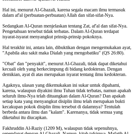
Hal ini, menurut Al-Ghazali, karena segala macam ilmu termasuk
dalam af'al (perbuatan-perbuatan) Allah dan sifat-sifat-Nya.
Sedangkan Al-Quran menjelaskan tentang Zat, af'al dan sifat-Nya.
Pengetahuan tersebut tidak terbatas. Dalam Al-Quran terdapat
isyarat-isyarat menyangkut prinsip-prinsip pokoknya.
Hal terakhir ini, antara lain, dibuktikan dengan mengemukakan ayat,
"Apabila aku sakit maka Dialah yang mengobatiku" (QS 26:80).
"Obat" dan "penyakit", menurut Al-Ghazali, tidak dapat diketahui
kecuali oleh yang berkecimpung di bidang kedokteran. Dengan
demikian, ayat di atas merupakan isyarat tentang ilmu kedokteran.
Agaknya, ulasan yang dikemukakan ini sukar untuk dipahami,
karena, walaupun diyakini ilmu Tuhan tidak terbatas, namun apakah
seluruh ilmu-Nya telah dituangkan dalam Al-Quran? Dan apakah
setiap kata yang menyangkut disiplin ilmu telah merupakan bukti
kecakupan pokok disiplin ilmu tersebut di dalamnya? Tentulah
berbeda antara ilmu dan "kalam". Karenanya, tidak semua yang
diketahui itu diucapkan.
Fakhruddin Al-Raziy (1209 M), walaupun tidak sepenuhnya,
sependapat dengan Al-Ghazali. Namun, kitab tafsirnya, Mafatih Al-