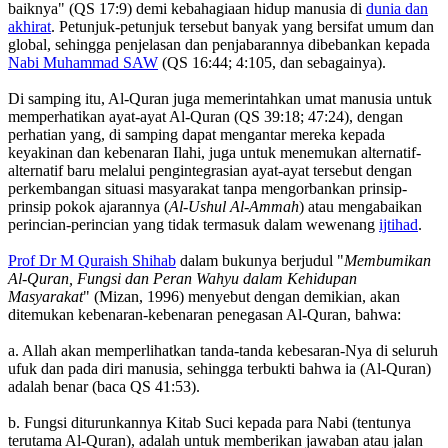
baiknya" (QS 17:9) demi kebahagiaan hidup manusia di
dunia dan
akhirat
. Petunjuk-petunjuk tersebut banyak yang bersifat umum dan
global, sehingga penjelasan dan penjabarannya dibebankan kepada
Nabi Muhammad SAW
(QS 16:44; 4:105, dan sebagainya).
Di samping itu, Al-Quran juga memerintahkan umat manusia untuk
memperhatikan ayat-ayat Al-Quran (QS 39:18; 47:24), dengan
perhatian yang, di samping dapat mengantar mereka kepada
keyakinan dan kebenaran Ilahi, juga untuk menemukan alternatif-
alternatif baru melalui pengintegrasian ayat-ayat tersebut dengan
perkembangan situasi masyarakat tanpa mengorbankan prinsip-
prinsip pokok ajarannya (
Al-Ushul Al-Ammah
) atau mengabaikan
perincian-perincian yang tidak termasuk dalam wewenang
ijtihad
.
Prof Dr M Quraish Shihab
dalam bukunya berjudul "
Membumikan
Al-Quran, Fungsi dan Peran Wahyu dalam Kehidupan
Masyarakat
" (Mizan, 1996) menyebut dengan demikian, akan
ditemukan kebenaran-kebenaran penegasan Al-Quran, bahwa:
a. Allah akan memperlihatkan tanda-tanda kebesaran-Nya di seluruh
ufuk dan pada diri manusia, sehingga terbukti bahwa ia (Al-Quran)
adalah benar (baca QS 41:53).
b. Fungsi diturunkannya Kitab Suci kepada para Nabi (tentunya
terutama Al-Quran), adalah untuk memberikan jawaban atau jalan