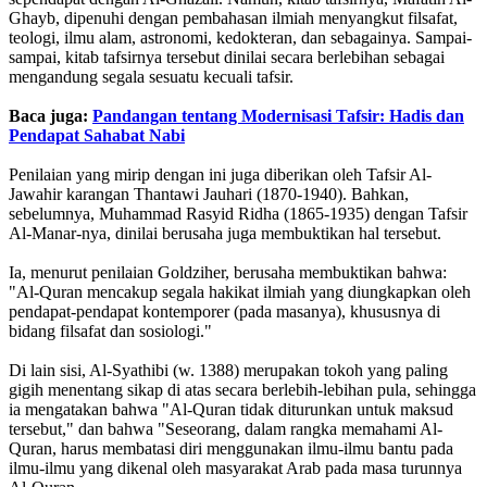
Ghayb, dipenuhi dengan pembahasan ilmiah menyangkut filsafat,
teologi, ilmu alam, astronomi, kedokteran, dan sebagainya. Sampai-
sampai, kitab tafsirnya tersebut dinilai secara berlebihan sebagai
mengandung segala sesuatu kecuali tafsir.
Baca juga:
Pandangan tentang Modernisasi Tafsir: Hadis dan
Pendapat Sahabat Nabi
Penilaian yang mirip dengan ini juga diberikan oleh Tafsir Al-
Jawahir karangan Thantawi Jauhari (1870-1940). Bahkan,
sebelumnya, Muhammad Rasyid Ridha (1865-1935) dengan Tafsir
Al-Manar-nya, dinilai berusaha juga membuktikan hal tersebut.
Ia, menurut penilaian Goldziher, berusaha membuktikan bahwa:
"Al-Quran mencakup segala hakikat ilmiah yang diungkapkan oleh
pendapat-pendapat kontemporer (pada masanya), khususnya di
bidang filsafat dan sosiologi."
Di lain sisi, Al-Syathibi (w. 1388) merupakan tokoh yang paling
gigih menentang sikap di atas secara berlebih-lebihan pula, sehingga
ia mengatakan bahwa "Al-Quran tidak diturunkan untuk maksud
tersebut," dan bahwa "Seseorang, dalam rangka memahami Al-
Quran, harus membatasi diri menggunakan ilmu-ilmu bantu pada
ilmu-ilmu yang dikenal oleh masyarakat Arab pada masa turunnya