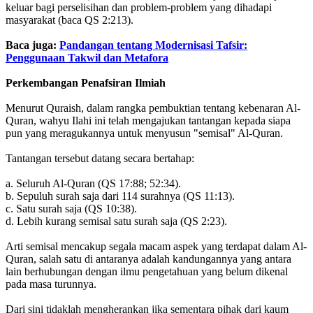
keluar bagi perselisihan dan problem-problem yang dihadapi
masyarakat (baca QS 2:213).
Baca juga:
Pandangan tentang Modernisasi Tafsir:
Penggunaan Takwil dan Metafora
Perkembangan Penafsiran Ilmiah
Menurut Quraish, dalam rangka pembuktian tentang kebenaran Al-
Quran, wahyu Ilahi ini telah mengajukan tantangan kepada siapa
pun yang meragukannya untuk menyusun "semisal" Al-Quran.
Tantangan tersebut datang secara bertahap:
a. Seluruh Al-Quran (QS 17:88; 52:34).
b. Sepuluh surah saja dari 114 surahnya (QS 11:13).
c. Satu surah saja (QS 10:38).
d. Lebih kurang semisal satu surah saja (QS 2:23).
Arti semisal mencakup segala macam aspek yang terdapat dalam Al-
Quran, salah satu di antaranya adalah kandungannya yang antara
lain berhubungan dengan ilmu pengetahuan yang belum dikenal
pada masa turunnya.
Dari sini tidaklah mengherankan jika sementara pihak dari kaum