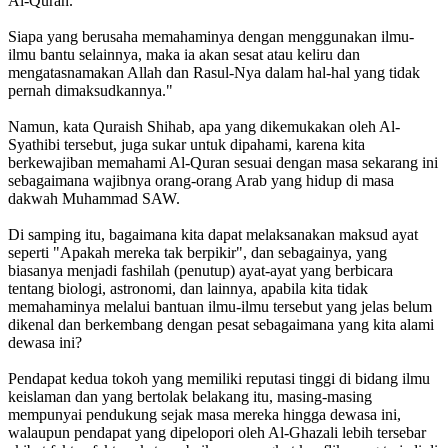
Al-Quran.
Siapa yang berusaha memahaminya dengan menggunakan ilmu-
ilmu bantu selainnya, maka ia akan sesat atau keliru dan
mengatasnamakan Allah dan Rasul-Nya dalam hal-hal yang tidak
pernah dimaksudkannya."
Namun, kata Quraish Shihab, apa yang dikemukakan oleh Al-
Syathibi tersebut, juga sukar untuk dipahami, karena kita
berkewajiban memahami Al-Quran sesuai dengan masa sekarang ini
sebagaimana wajibnya orang-orang Arab yang hidup di masa
dakwah Muhammad SAW.
Di samping itu, bagaimana kita dapat melaksanakan maksud ayat
seperti "Apakah mereka tak berpikir", dan sebagainya, yang
biasanya menjadi fashilah (penutup) ayat-ayat yang berbicara
tentang biologi, astronomi, dan lainnya, apabila kita tidak
memahaminya melalui bantuan ilmu-ilmu tersebut yang jelas belum
dikenal dan berkembang dengan pesat sebagaimana yang kita alami
dewasa ini?
Pendapat kedua tokoh yang memiliki reputasi tinggi di bidang ilmu
keislaman dan yang bertolak belakang itu, masing-masing
mempunyai pendukung sejak masa mereka hingga dewasa ini,
walaupun pendapat yang dipelopori oleh Al-Ghazali lebih tersebar