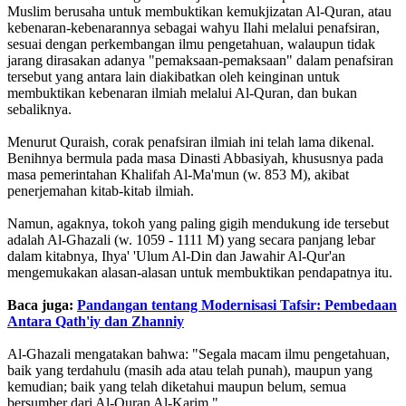
Muslim berusaha untuk membuktikan kemukjizatan Al-Quran, atau
kebenaran-kebenarannya sebagai wahyu Ilahi melalui penafsiran,
sesuai dengan perkembangan ilmu pengetahuan, walaupun tidak
jarang dirasakan adanya "pemaksaan-pemaksaan" dalam penafsiran
tersebut yang antara lain diakibatkan oleh keinginan untuk
membuktikan kebenaran ilmiah melalui Al-Quran, dan bukan
sebaliknya.
Menurut Quraish, corak penafsiran ilmiah ini telah lama dikenal.
Benihnya bermula pada masa Dinasti Abbasiyah, khususnya pada
masa pemerintahan Khalifah Al-Ma'mun (w. 853 M), akibat
penerjemahan kitab-kitab ilmiah.
Namun, agaknya, tokoh yang paling gigih mendukung ide tersebut
adalah Al-Ghazali (w. 1059 - 1111 M) yang secara panjang lebar
dalam kitabnya, Ihya' 'Ulum Al-Din dan Jawahir Al-Qur'an
mengemukakan alasan-alasan untuk membuktikan pendapatnya itu.
Baca juga:
Pandangan tentang Modernisasi Tafsir: Pembedaan
Antara Qath'iy dan Zhanniy
Al-Ghazali mengatakan bahwa: "Segala macam ilmu pengetahuan,
baik yang terdahulu (masih ada atau telah punah), maupun yang
kemudian; baik yang telah diketahui maupun belum, semua
bersumber dari Al-Quran Al-Karim."