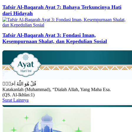
Tafsir Al-Baqarah Ayat 7: Bahaya Terkuncinya Hati
dari Hidayah
Tafsir Al-Baqarah Ayat 3: Fondasi Iman,
Kesempurnaan Shalat, dan Kepedulian Sosial
قُلْ هُوَ اللّٰهُ اَحَدٌۚ
Katakanlah (Muhammad), “Dialah Allah, Yang Maha Esa.
(QS. Al-Ikhlas:1)
Surat Lainnya