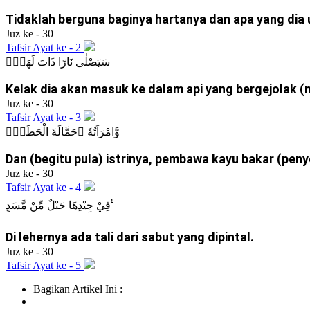
Tidaklah berguna baginya hartanya dan apa yang dia
Juz ke - 30
Tafsir Ayat ke - 2
سَيَصْلٰى نَارًا ذَاتَ لَهَبٍۙ
Kelak dia akan masuk ke dalam api yang bergejolak (
Juz ke - 30
Tafsir Ayat ke - 3
وَّامْرَاَتُهٗ ۗحَمَّالَةَ الْحَطَبِۚ
Dan (begitu pula) istrinya, pembawa kayu bakar (peny
Juz ke - 30
Tafsir Ayat ke - 4
فِيْ جِيْدِهَا حَبْلٌ مِّنْ مَّسَدٍ ࣖ
Di lehernya ada tali dari sabut yang dipintal.
Juz ke - 30
Tafsir Ayat ke - 5
Bagikan Artikel Ini :