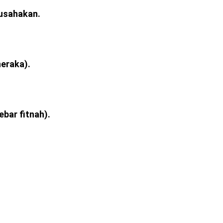
 usahakan.
neraka).
ebar fitnah).