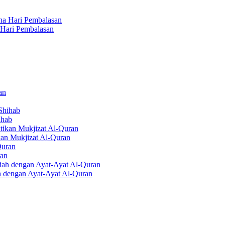
a Hari Pembalasan
ihab
kan Mukjizat Al-Quran
ran
h dengan Ayat-Ayat Al-Quran