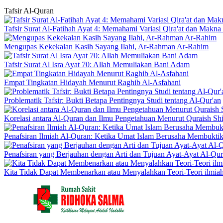
Tafsir
Al-Quran
Tafsir Surat Al-Fatihah Ayat 4: Memahami Variasi Qira'at dan Makn
Mengupas Kekekalan Kasih Sayang Ilahi, Ar-Rahman Ar-Rahim
Tafsir Surat Al Isra Ayat 70: Allah Memuliakan Bani Adam
Empat Tingkatan Hidayah Menurut Raghib Al-Asfahani
Problematik Tafsir: Bukti Betapa Pentingnya Studi tentang Al-Qur'an
Korelasi antara Al-Quran dan Ilmu Pengetahuan Menurut Quraish Sh
Penafsiran Ilmiah Al-Quran: Ketika Umat Islam Berusaha Membukti
Penafsiran yang Berjauhan dengan Arti dan Tujuan Ayat-Ayat Al-Qu
Kita Tidak Dapat Membenarkan atau Menyalahkan Teori-Teori ilmia