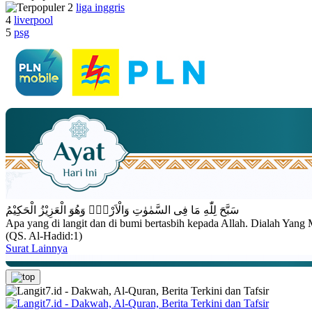
liga inggris
4
liverpool
5
psg
سَبَّحَ لِلّٰهِ مَا فِى السَّمٰوٰتِ وَالْاَرْضِۚ وَهُوَ الْعَزِيْزُ الْحَكِيْمُ
Apa yang di langit dan di bumi bertasbih kepada Allah. Dialah Yang
(QS. Al-Hadid:1)
Surat Lainnya