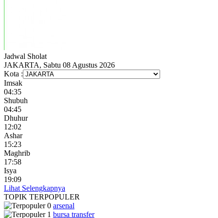
Jadwal
Sholat
JAKARTA, Sabtu 08 Agustus 2026
Kota :
Imsak
04:35
Shubuh
04:45
Dhuhur
12:02
Ashar
15:23
Maghrib
17:58
Isya
19:09
Lihat Selengkapnya
TOPIK
TERPOPULER
arsenal
bursa transfer