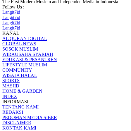
The First Modern Moslem and Independen Media in Indonesia
Follow Us :
Langit7id
Langit7id
Langit7id
Langit7id
KANAL
AL QURAN DIGITAL
GLOBAL NEWS
SOSOK MUSLIM
WIRAUSAHA SYARIAH
EDUKASI & PESANTREN
LIFESTYLE MUSLIM
COMMUNITY
WISATA HALAL
SPORTS
MASJID
HOME & GARDEN
INDEX
INFORMASI
TENTANG KAMI
REDAKSI
PEDOMAN MEDIA SIBER
DISCLAIMER
KONTAK KAMI