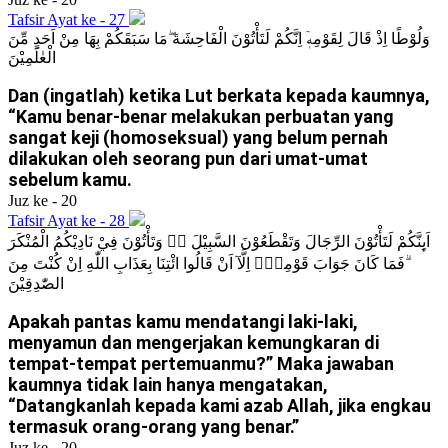
Tafsir Ayat ke - 27
وَلُوْطًا اِذْ قَالَ لِقَوْمِهٖٓ اِنَّكُمْ لَتَأْتُوْنَ الْفَاحِشَةَ ۖمَا سَبَقَكُمْ بِهَا مِنْ اَحَدٍ مِّنَ
الْعٰلَمِيْنَ
Dan (ingatlah) ketika Lut berkata kepada kaumnya,
“Kamu benar-benar melakukan perbuatan yang
sangat keji (homoseksual) yang belum pernah
dilakukan oleh seorang pun dari umat-umat
sebelum kamu.
Juz ke - 20
Tafsir Ayat ke - 28
اَىِٕنَّكُمْ لَتَأْتُوْنَ الرِّجَالَ وَتَقْطَعُوْنَ السَّبِيْلَ ەۙ وَتَأْتُوْنَ فِيْ نَادِيْكُمُ الْمُنْكَرَ
ۗفَمَا كَانَ جَوَابَ قَوْمِهٖٓ اِلَّآ اَنْ قَالُوا ائْتِنَا بِعَذَابِ اللّٰهِ اِنْ كُنْتَ مِنَ
الصّٰدِقِيْنَ
Apakah pantas kamu mendatangi laki-laki,
menyamun dan mengerjakan kemungkaran di
tempat-tempat pertemuanmu?” Maka jawaban
kaumnya tidak lain hanya mengatakan,
“Datangkanlah kepada kami azab Allah, jika engkau
termasuk orang-orang yang benar.”
Juz ke - 20