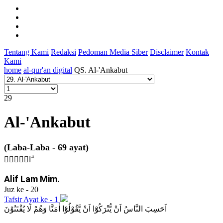
Tentang Kami
Redaksi
Pedoman Media Siber
Disclaimer
Kontak
Kami
home
al-qur'an digital
QS. Al-'Ankabut
29
Al-'Ankabut
(Laba-Laba - 69 ayat)
الۤمّۤ ۗ
Alif Lam Mim.
Juz ke - 20
Tafsir Ayat ke - 1
اَحَسِبَ النَّاسُ اَنْ يُّتْرَكُوْٓا اَنْ يَّقُوْلُوْٓا اٰمَنَّا وَهُمْ لَا يُفْتَنُوْنَ