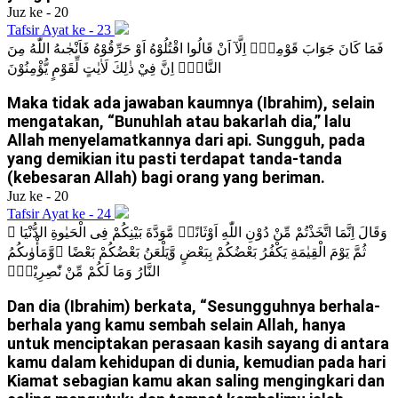
Juz ke - 20
Tafsir Ayat ke - 23
فَمَا كَانَ جَوَابَ قَوْمِهٖٓ اِلَّآ اَنْ قَالُوا اقْتُلُوْهُ اَوْ حَرِّقُوْهُ فَاَنْجٰىهُ اللّٰهُ مِنَ
النَّارِۗ اِنَّ فِيْ ذٰلِكَ لَاٰيٰتٍ لِّقَوْمٍ يُّؤْمِنُوْنَ
Maka tidak ada jawaban kaumnya (Ibrahim), selain
mengatakan, “Bunuhlah atau bakarlah dia,” lalu
Allah menyelamatkannya dari api. Sungguh, pada
yang demikian itu pasti terdapat tanda-tanda
(kebesaran Allah) bagi orang yang beriman.
Juz ke - 20
Tafsir Ayat ke - 24
وَقَالَ اِنَّمَا اتَّخَذْتُمْ مِّنْ دُوْنِ اللّٰهِ اَوْثَانًاۙ مَّوَدَّةَ بَيْنِكُمْ فِى الْحَيٰوةِ الدُّنْيَا ۚ
ثُمَّ يَوْمَ الْقِيٰمَةِ يَكْفُرُ بَعْضُكُمْ بِبَعْضٍ وَّيَلْعَنُ بَعْضُكُمْ بَعْضًا ۖوَّمَأْوٰىكُمُ
النَّارُ وَمَا لَكُمْ مِّنْ نّٰصِرِيْنَۖ
Dan dia (Ibrahim) berkata, “Sesungguhnya berhala-
berhala yang kamu sembah selain Allah, hanya
untuk menciptakan perasaan kasih sayang di antara
kamu dalam kehidupan di dunia, kemudian pada hari
Kiamat sebagian kamu akan saling mengingkari dan