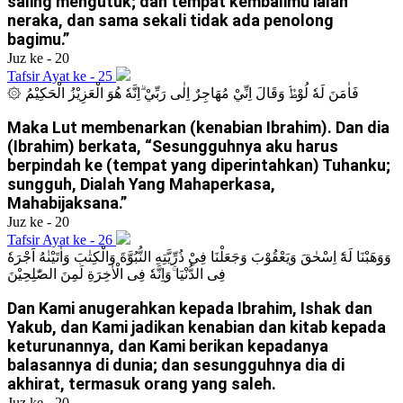
saling mengutuk; dan tempat kembalimu ialah
neraka, dan sama sekali tidak ada penolong
bagimu.”
Juz ke - 20
Tafsir Ayat ke - 25
۞ فَاٰمَنَ لَهٗ لُوْطٌۘ وَقَالَ اِنِّيْ مُهَاجِرٌ اِلٰى رَبِّيْ ۗاِنَّهٗ هُوَ الْعَزِيْزُ الْحَكِيْمُ
Maka Lut membenarkan (kenabian Ibrahim). Dan dia
(Ibrahim) berkata, “Sesungguhnya aku harus
berpindah ke (tempat yang diperintahkan) Tuhanku;
sungguh, Dialah Yang Mahaperkasa,
Mahabijaksana.”
Juz ke - 20
Tafsir Ayat ke - 26
وَوَهَبْنَا لَهٗٓ اِسْحٰقَ وَيَعْقُوْبَ وَجَعَلْنَا فِيْ ذُرِّيَّتِهِ النُّبُوَّةَ وَالْكِتٰبَ وَاٰتَيْنٰهُ اَجْرَهٗ
فِى الدُّنْيَا ۚوَاِنَّهٗ فِى الْاٰخِرَةِ لَمِنَ الصّٰلِحِيْنَ
Dan Kami anugerahkan kepada Ibrahim, Ishak dan
Yakub, dan Kami jadikan kenabian dan kitab kepada
keturunannya, dan Kami berikan kepadanya
balasannya di dunia; dan sesungguhnya dia di
akhirat, termasuk orang yang saleh.
Juz ke - 20