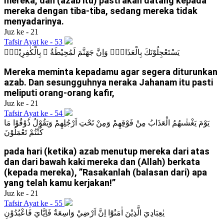
mereka, dan (azab itu) pasti akan datang kepada
mereka dengan tiba-tiba, sedang mereka tidak
menyadarinya.
Juz ke - 21
Tafsir Ayat ke - 53
يَسْتَعْجِلُوْنَكَ بِالْعَذَابِۗ وَاِنَّ جَهَنَّمَ لَمُحِيْطَةٌ ۢ بِالْكٰفِرِيْنَۙ
Mereka meminta kepadamu agar segera diturunkan
azab. Dan sesungguhnya neraka Jahanam itu pasti
meliputi orang-orang kafir,
Juz ke - 21
Tafsir Ayat ke - 54
يَوْمَ يَغْشٰىهُمُ الْعَذَابُ مِنْ فَوْقِهِمْ وَمِنْ تَحْتِ اَرْجُلِهِمْ وَيَقُوْلُ ذُوْقُوْا مَا
كُنْتُمْ تَعْمَلُوْنَ
pada hari (ketika) azab menutup mereka dari atas
dan dari bawah kaki mereka dan (Allah) berkata
(kepada mereka), ”Rasakanlah (balasan dari) apa
yang telah kamu kerjakan!”
Juz ke - 21
Tafsir Ayat ke - 55
يٰعِبَادِيَ الَّذِيْنَ اٰمَنُوْٓا اِنَّ اَرْضِيْ وَاسِعَةٌ فَاِيَّايَ فَاعْبُدُوْنِ