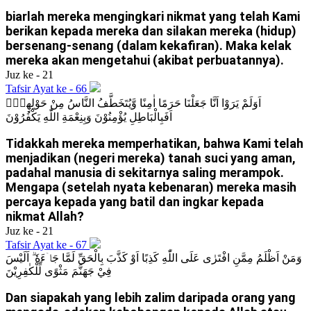
biarlah mereka mengingkari nikmat yang telah Kami
berikan kepada mereka dan silakan mereka (hidup)
bersenang-senang (dalam kekafiran). Maka kelak
mereka akan mengetahui (akibat perbuatannya).
Juz ke - 21
Tafsir Ayat ke - 66
اَوَلَمْ يَرَوْا اَنَّا جَعَلْنَا حَرَمًا اٰمِنًا وَّيُتَخَطَّفُ النَّاسُ مِنْ حَوْلِهِمْۗ
اَفَبِالْبَاطِلِ يُؤْمِنُوْنَ وَبِنِعْمَةِ اللّٰهِ يَكْفُرُوْنَ
Tidakkah mereka memperhatikan, bahwa Kami telah
menjadikan (negeri mereka) tanah suci yang aman,
padahal manusia di sekitarnya saling merampok.
Mengapa (setelah nyata kebenaran) mereka masih
percaya kepada yang batil dan ingkar kepada
nikmat Allah?
Juz ke - 21
Tafsir Ayat ke - 67
وَمَنْ اَظْلَمُ مِمَّنِ افْتَرٰى عَلَى اللّٰهِ كَذِبًا اَوْ كَذَّبَ بِالْحَقِّ لَمَّا جَاۤءَهٗ ۗ اَلَيْسَ
فِيْ جَهَنَّمَ مَثْوًى لِّلْكٰفِرِيْنَ
Dan siapakah yang lebih zalim daripada orang yang