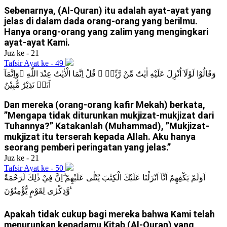
Sebenarnya, (Al-Quran) itu adalah ayat-ayat yang
jelas di dalam dada orang-orang yang berilmu.
Hanya orang-orang yang zalim yang mengingkari
ayat-ayat Kami.
Juz ke - 21
Tafsir Ayat ke - 49
وَقَالُوْا لَوْلَآ اُنْزِلَ عَلَيْهِ اٰيٰتٌ مِّنْ رَّبِّهٖ ۗ قُلْ اِنَّمَا الْاٰيٰتُ عِنْدَ اللّٰهِ ۗوَاِنَّمَآ
اَنَا۠ نَذِيْرٌ مُّبِيْنٌ
Dan mereka (orang-orang kafir Mekah) berkata,
”Mengapa tidak diturunkan mukjizat-mukjizat dari
Tuhannya?” Katakanlah (Muhammad), ”Mukjizat-
mukjizat itu terserah kepada Allah. Aku hanya
seorang pemberi peringatan yang jelas.”
Juz ke - 21
Tafsir Ayat ke - 50
اَوَلَمْ يَكْفِهِمْ اَنَّآ اَنْزَلْنَا عَلَيْكَ الْكِتٰبَ يُتْلٰى عَلَيْهِمْ ۗاِنَّ فِيْ ذٰلِكَ لَرَحْمَةً
وَّذِكْرٰى لِقَوْمٍ يُّؤْمِنُوْنَ ࣖ
Apakah tidak cukup bagi mereka bahwa Kami telah
menurunkan kepadamu Kitab (Al-Quran) yang