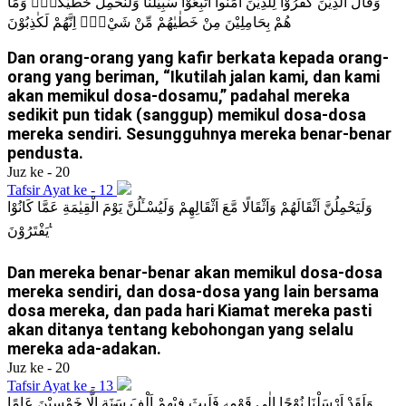
وَقَالَ الَّذِيْنَ كَفَرُوْا لِلَّذِيْنَ اٰمَنُوا اتَّبِعُوْا سَبِيْلَنَا وَلْنَحْمِلْ خَطٰيٰكُمْۗ وَمَا
هُمْ بِحَامِلِيْنَ مِنْ خَطٰيٰهُمْ مِّنْ شَيْءٍۗ اِنَّهُمْ لَكٰذِبُوْنَ
Dan orang-orang yang kafir berkata kepada orang-
orang yang beriman, “Ikutilah jalan kami, dan kami
akan memikul dosa-dosamu,” padahal mereka
sedikit pun tidak (sanggup) memikul dosa-dosa
mereka sendiri. Sesungguhnya mereka benar-benar
pendusta.
Juz ke - 20
Tafsir Ayat ke - 12
وَلَيَحْمِلُنَّ اَثْقَالَهُمْ وَاَثْقَالًا مَّعَ اَثْقَالِهِمْ وَلَيُسْـَٔلُنَّ يَوْمَ الْقِيٰمَةِ عَمَّا كَانُوْا
يَفْتَرُوْنَ ࣖ
Dan mereka benar-benar akan memikul dosa-dosa
mereka sendiri, dan dosa-dosa yang lain bersama
dosa mereka, dan pada hari Kiamat mereka pasti
akan ditanya tentang kebohongan yang selalu
mereka ada-adakan.
Juz ke - 20
Tafsir Ayat ke - 13
وَلَقَدْ اَرْسَلْنَا نُوْحًا اِلٰى قَوْمِهٖ فَلَبِثَ فِيْهِمْ اَلْفَ سَنَةٍ اِلَّا خَمْسِيْنَ عَامًا