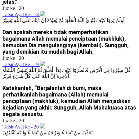
jelas.”
Juz ke - 20
Tafsir Ayat ke - 18
اَوَلَمْ يَرَوْا كَيْفَ يُبْدِئُ اللّٰهُ الْخَلْقَ ثُمَّ يُعِيْدُهٗ ۗاِنَّ ذٰلِكَ عَلَى اللّٰهِ يَسِيْرٌ
Dan apakah mereka tidak memperhatikan
bagaimana Allah memulai penciptaan (makhluk),
kemudian Dia mengulanginya (kembali). Sungguh,
yang demikian itu mudah bagi Allah.
Juz ke - 20
Tafsir Ayat ke - 19
قُلْ سِيْرُوْا فِى الْاَرْضِ فَانْظُرُوْا كَيْفَ بَدَاَ الْخَلْقَ ثُمَّ اللّٰهُ يُنْشِئُ النَّشْاَةَ
الْاٰخِرَةَ ۗاِنَّ اللّٰهَ عَلٰى كُلِّ شَيْءٍ قَدِيْرٌ ۚ
Katakanlah, “Berjalanlah di bumi, maka
perhatikanlah bagaimana (Allah) memulai
penciptaan (makhluk), kemudian Allah menjadikan
kejadian yang akhir. Sungguh, Allah Mahakuasa atas
segala sesuatu.
Juz ke - 20
Tafsir Ayat ke - 20
يُعَذِّبُ مَنْ يَّشَاۤءُ وَيَرْحَمُ مَنْ يَّشَاۤءُ ۚوَاِلَيْهِ تُقْلَبُوْنَ