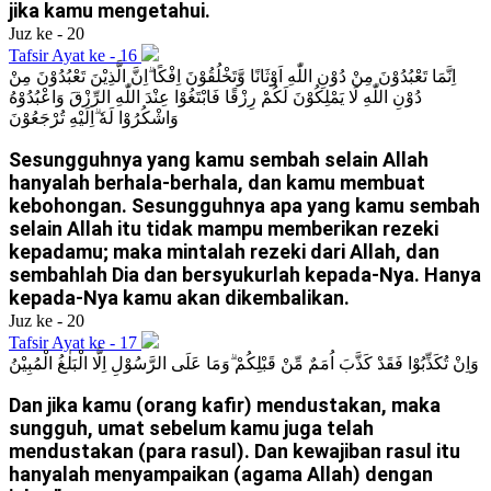
jika kamu mengetahui.
Juz ke - 20
Tafsir Ayat ke - 16
اِنَّمَا تَعْبُدُوْنَ مِنْ دُوْنِ اللّٰهِ اَوْثَانًا وَّتَخْلُقُوْنَ اِفْكًا ۗاِنَّ الَّذِيْنَ تَعْبُدُوْنَ مِنْ
دُوْنِ اللّٰهِ لَا يَمْلِكُوْنَ لَكُمْ رِزْقًا فَابْتَغُوْا عِنْدَ اللّٰهِ الرِّزْقَ وَاعْبُدُوْهُ
وَاشْكُرُوْا لَهٗ ۗاِلَيْهِ تُرْجَعُوْنَ
Sesungguhnya yang kamu sembah selain Allah
hanyalah berhala-berhala, dan kamu membuat
kebohongan. Sesungguhnya apa yang kamu sembah
selain Allah itu tidak mampu memberikan rezeki
kepadamu; maka mintalah rezeki dari Allah, dan
sembahlah Dia dan bersyukurlah kepada-Nya. Hanya
kepada-Nya kamu akan dikembalikan.
Juz ke - 20
Tafsir Ayat ke - 17
وَاِنْ تُكَذِّبُوْا فَقَدْ كَذَّبَ اُمَمٌ مِّنْ قَبْلِكُمْ ۗوَمَا عَلَى الرَّسُوْلِ اِلَّا الْبَلٰغُ الْمُبِيْنُ
Dan jika kamu (orang kafir) mendustakan, maka
sungguh, umat sebelum kamu juga telah
mendustakan (para rasul). Dan kewajiban rasul itu
hanyalah menyampaikan (agama Allah) dengan