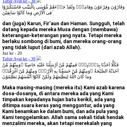
Tafsir Ayat ke - 38
وَقَارُوْنَ وَفِرْعَوْنَ وَهَامٰنَۗ وَلَقَدْ جَاۤءَهُمْ مُّوْسٰى بِالْبَيِّنٰتِ فَاسْتَكْبَرُوْا
فِى الْاَرْضِ وَمَا كَانُوْا سَابِقِيْنَ ۚ
dan (juga) Karun, Fir‘aun dan Haman. Sungguh, telah
datang kepada mereka Musa dengan (membawa)
keterangan-keterangan yang nyata. Tetapi mereka
berlaku sombong di bumi, dan mereka orang-orang
yang tidak luput (dari azab Allah).
Juz ke - 20
Tafsir Ayat ke - 39
فَكُلًّا اَخَذْنَا بِذَنْۢبِهٖۙ فَمِنْهُمْ مَّنْ اَرْسَلْنَا عَلَيْهِ حَاصِبًا ۚوَمِنْهُمْ مَّنْ
اَخَذَتْهُ الصَّيْحَةُ ۚوَمِنْهُمْ مَّنْ خَسَفْنَا بِهِ الْاَرْضَۚ وَمِنْهُمْ مَّنْ اَغْرَقْنَاۚ
وَمَا كَانَ اللّٰهُ لِيَظْلِمَهُمْ وَلٰكِنْ كَانُوْٓا اَنْفُسَهُمْ يَظْلِمُوْنَ
Maka masing-masing (mereka itu) Kami azab karena
dosa-dosanya, di antara mereka ada yang Kami
timpakan kepadanya hujan batu kerikil, ada yang
ditimpa suara keras yang mengguntur, ada yang
Kami benamkan ke dalam bumi, dan ada pula yang
Kami tenggelamkan. Allah sama sekali tidak hendak
menzalimi mereka, akan tetapi merekalah yang