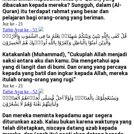
dibacakan kepada mereka? Sungguh, dalam (Al-
Quran) itu terdapat rahmat yang besar dan
pelajaran bagi orang-orang yang beriman.
Juz ke - 21
Tafsir Ayat ke - 51
قُلْ كَفٰى بِاللّٰهِ بَيْنِيْ وَبَيْنَكُمْ شَهِيْدًاۚ يَعْلَمُ مَا فِى السَّمٰوٰتِ وَالْاَرْضِۗ
وَالَّذِيْنَ اٰمَنُوْا بِالْبَاطِلِ وَكَفَرُوْا بِاللّٰهِ اُولٰۤىِٕكَ هُمُ الْخٰسِرُوْنَ
Katakanlah (Muhammad), ”Cukuplah Allah menjadi
saksi antara aku dan kamu. Dia mengetahui apa
yang di langit dan di bumi. Dan orang yang percaya
kepada yang batil dan ingkar kepada Allah, mereka
itulah orang-orang yang rugi.”
Juz ke - 21
Tafsir Ayat ke - 52
وَيَسْتَعْجِلُوْنَكَ بِالْعَذَابِۗ وَلَوْلَآ اَجَلٌ مُّسَمًّى لَّجَاۤءَهُمُ الْعَذَابُۗ
وَلَيَأْتِيَنَّهُمْ بَغْتَةً وَّهُمْ لَا يَشْعُرُوْنَ
Dan mereka meminta kepadamu agar segera
diturunkan azab. Kalau bukan karena waktunya yang
telah ditetapkan, niscaya datang azab kepada