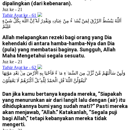
dipalingkan (dari kebenaran).
Juz ke - 21
Tafsir Ayat ke - 61
اَللّٰهُ يَبْسُطُ الرِّزْقَ لِمَنْ يَّشَاۤءُ مِنْ عِبَادِهٖ وَيَقْدِرُ لَهٗ ۗاِنَّ اللّٰهَ بِكُلِّ شَيْءٍ
عَلِيْمٌ
Allah melapangkan rezeki bagi orang yang Dia
kehendaki di antara hamba-hamba-Nya dan Dia
(pula) yang membatasi baginya. Sungguh, Allah
Maha Mengetahui segala sesuatu.
Juz ke - 21
Tafsir Ayat ke - 62
وَلَىِٕنْ سَاَلْتَهُمْ مَّنْ نَّزَّلَ مِنَ السَّمَاۤءِ مَاۤءً فَاَحْيَا بِهِ الْاَرْضَ مِنْۢ بَعْدِ مَوْتِهَا
لَيَقُوْلُنَّ اللّٰهُ ۙقُلِ الْحَمْدُ لِلّٰهِ ۗبَلْ اَكْثَرُهُمْ لَا يَعْقِلُوْنَ ࣖ
Dan jika kamu bertanya kepada mereka, ”Siapakah
yang menurunkan air dari langit lalu dengan (air) itu
dihidupkannya bumi yang sudah mati?” Pasti mereka
akan menjawab, ”Allah.” Katakanlah, ”Segala puji
bagi Allah,” tetapi kebanyakan mereka tidak
mengerti.