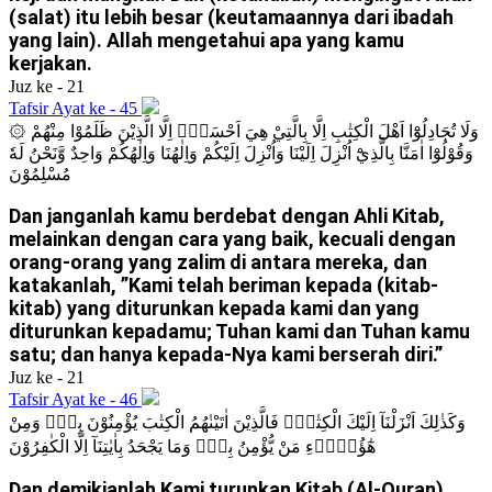
(salat) itu lebih besar (keutamaannya dari ibadah
yang lain). Allah mengetahui apa yang kamu
kerjakan.
Juz ke - 21
Tafsir Ayat ke - 45
۞ وَلَا تُجَادِلُوْٓا اَهْلَ الْكِتٰبِ اِلَّا بِالَّتِيْ هِيَ اَحْسَنُۖ اِلَّا الَّذِيْنَ ظَلَمُوْا مِنْهُمْ
وَقُوْلُوْٓا اٰمَنَّا بِالَّذِيْٓ اُنْزِلَ اِلَيْنَا وَاُنْزِلَ اِلَيْكُمْ وَاِلٰهُنَا وَاِلٰهُكُمْ وَاحِدٌ وَّنَحْنُ لَهٗ
مُسْلِمُوْنَ
Dan janganlah kamu berdebat dengan Ahli Kitab,
melainkan dengan cara yang baik, kecuali dengan
orang-orang yang zalim di antara mereka, dan
katakanlah, ”Kami telah beriman kepada (kitab-
kitab) yang diturunkan kepada kami dan yang
diturunkan kepadamu; Tuhan kami dan Tuhan kamu
satu; dan hanya kepada-Nya kami berserah diri.”
Juz ke - 21
Tafsir Ayat ke - 46
وَكَذٰلِكَ اَنْزَلْنَآ اِلَيْكَ الْكِتٰبَۗ فَالَّذِيْنَ اٰتَيْنٰهُمُ الْكِتٰبَ يُؤْمِنُوْنَ بِهٖۚ وَمِنْ
هٰٓؤُلَاۤءِ مَنْ يُّؤْمِنُ بِهٖۗ وَمَا يَجْحَدُ بِاٰيٰتِنَآ اِلَّا الْكٰفِرُوْنَ
Dan demikianlah Kami turunkan Kitab (Al-Quran)