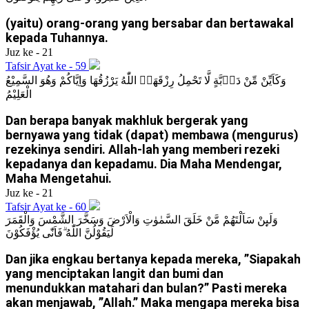
(yaitu) orang-orang yang bersabar dan bertawakal
kepada Tuhannya.
Juz ke - 21
Tafsir Ayat ke - 59
وَكَاَيِّنْ مِّنْ دَاۤبَّةٍ لَّا تَحْمِلُ رِزْقَهَاۖ اللّٰهُ يَرْزُقُهَا وَاِيَّاكُمْ وَهُوَ السَّمِيْعُ
الْعَلِيْمُ
Dan berapa banyak makhluk bergerak yang
bernyawa yang tidak (dapat) membawa (mengurus)
rezekinya sendiri. Allah-lah yang memberi rezeki
kepadanya dan kepadamu. Dia Maha Mendengar,
Maha Mengetahui.
Juz ke - 21
Tafsir Ayat ke - 60
وَلَىِٕنْ سَاَلْتَهُمْ مَّنْ خَلَقَ السَّمٰوٰتِ وَالْاَرْضَ وَسَخَّرَ الشَّمْسَ وَالْقَمَرَ
لَيَقُوْلُنَّ اللّٰهُ ۗفَاَنّٰى يُؤْفَكُوْنَ
Dan jika engkau bertanya kepada mereka, ”Siapakah
yang menciptakan langit dan bumi dan
menundukkan matahari dan bulan?” Pasti mereka
akan menjawab, ”Allah.” Maka mengapa mereka bisa