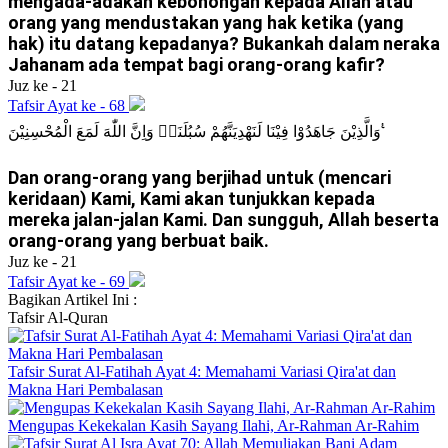
mengada-adakan kebohongan kepada Allah atau
orang yang mendustakan yang hak ketika (yang
hak) itu datang kepadanya? Bukankah dalam neraka
Jahanam ada tempat bagi orang-orang kafir?
Juz ke - 21
Tafsir Ayat ke - 68
وَالَّذِيْنَ جَاهَدُوْا فِيْنَا لَنَهْدِيَنَّهُمْ سُبُلَنَاۗ وَاِنَّ اللّٰهَ لَمَعَ الْمُحْسِنِيْنَ ࣖ
Dan orang-orang yang berjihad untuk (mencari
keridaan) Kami, Kami akan tunjukkan kepada
mereka jalan-jalan Kami. Dan sungguh, Allah beserta
orang-orang yang berbuat baik.
Juz ke - 21
Tafsir Ayat ke - 69
Bagikan Artikel Ini :
Tafsir
Al-Quran
Tafsir Surat Al-Fatihah Ayat 4: Memahami Variasi Qira'at dan
Makna Hari Pembalasan
Mengupas Kekekalan Kasih Sayang Ilahi, Ar-Rahman Ar-Rahim