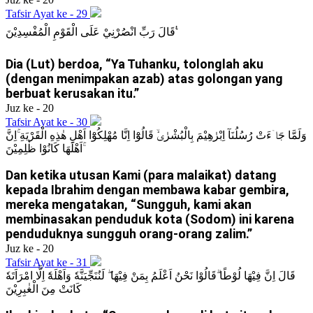
Tafsir Ayat ke - 29
قَالَ رَبِّ انْصُرْنِيْ عَلَى الْقَوْمِ الْمُفْسِدِيْنَ ࣖ
Dia (Lut) berdoa, “Ya Tuhanku, tolonglah aku
(dengan menimpakan azab) atas golongan yang
berbuat kerusakan itu.”
Juz ke - 20
Tafsir Ayat ke - 30
وَلَمَّا جَاۤءَتْ رُسُلُنَآ اِبْرٰهِيْمَ بِالْبُشْرٰىۙ قَالُوْٓا اِنَّا مُهْلِكُوْٓا اَهْلِ هٰذِهِ الْقَرْيَةِ ۚاِنَّ
اَهْلَهَا كَانُوْا ظٰلِمِيْنَ ۚ
Dan ketika utusan Kami (para malaikat) datang
kepada Ibrahim dengan membawa kabar gembira,
mereka mengatakan, “Sungguh, kami akan
membinasakan penduduk kota (Sodom) ini karena
penduduknya sungguh orang-orang zalim.”
Juz ke - 20
Tafsir Ayat ke - 31
قَالَ اِنَّ فِيْهَا لُوْطًا ۗقَالُوْا نَحْنُ اَعْلَمُ بِمَنْ فِيْهَا ۖ لَنُنَجِّيَنَّهٗ وَاَهْلَهٗٓ اِلَّا امْرَاَتَهٗ
كَانَتْ مِنَ الْغٰبِرِيْنَ