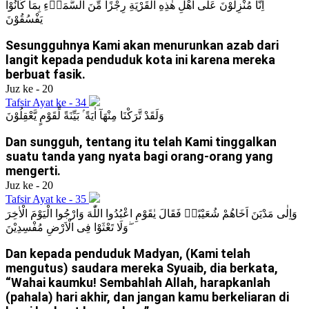
اِنَّا مُنْزِلُوْنَ عَلٰٓى اَهْلِ هٰذِهِ الْقَرْيَةِ رِجْزًا مِّنَ السَّمَاۤءِ بِمَا كَانُوْا
يَفْسُقُوْنَ
Sesungguhnya Kami akan menurunkan azab dari
langit kepada penduduk kota ini karena mereka
berbuat fasik.
Juz ke - 20
Tafsir Ayat ke - 34
وَلَقَدْ تَّرَكْنَا مِنْهَآ اٰيَةً ۢ بَيِّنَةً لِّقَوْمٍ يَّعْقِلُوْنَ
Dan sungguh, tentang itu telah Kami tinggalkan
suatu tanda yang nyata bagi orang-orang yang
mengerti.
Juz ke - 20
Tafsir Ayat ke - 35
وَاِلٰى مَدْيَنَ اَخَاهُمْ شُعَيْبًاۙ فَقَالَ يٰقَوْمِ اعْبُدُوا اللّٰهَ وَارْجُوا الْيَوْمَ الْاٰخِرَ
وَلَا تَعْثَوْا فِى الْاَرْضِ مُفْسِدِيْنَ ۖ
Dan kepada penduduk Madyan, (Kami telah
mengutus) saudara mereka Syuaib, dia berkata,
“Wahai kaumku! Sembahlah Allah, harapkanlah
(pahala) hari akhir, dan jangan kamu berkeliaran di