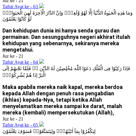
Juz ke - 21
Tafsir Ayat ke - 63
وَمَا هٰذِهِ الْحَيٰوةُ الدُّنْيَآ اِلَّا لَهْوٌ وَّلَعِبٌۗ وَاِنَّ الدَّارَ الْاٰخِرَةَ لَهِيَ الْحَيَوَانُۘ
لَوْ كَانُوْا يَعْلَمُوْنَ
Dan kehidupan dunia ini hanya senda gurau dan
permainan. Dan sesungguhnya negeri akhirat itulah
kehidupan yang sebenarnya, sekiranya mereka
mengetahui.
Juz ke - 21
Tafsir Ayat ke - 64
فَاِذَا رَكِبُوْا فِى الْفُلْكِ دَعَوُا اللّٰهَ مُخْلِصِيْنَ لَهُ الدِّيْنَ ەۚ فَلَمَّا نَجّٰىهُمْ اِلَى
الْبَرِّ اِذَا هُمْ يُشْرِكُوْنَۙ
Maka apabila mereka naik kapal, mereka berdoa
kepada Allah dengan penuh rasa pengabdian
(ikhlas) kepada-Nya, tetapi ketika Allah
menyelamatkan mereka sampai ke darat, malah
mereka (kembali) mempersekutukan (Allah),
Juz ke - 21
Tafsir Ayat ke - 65
لِيَكْفُرُوْا بِمَآ اٰتَيْنٰهُمْۙ وَلِيَتَمَتَّعُوْاۗ فَسَوْفَ يَعْلَمُوْنَ