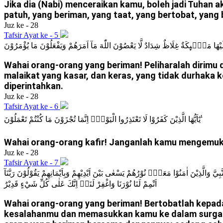
Jika dia (Nabi) menceraikan kamu, boleh jadi Tuhan 
patuh, yang beriman, yang taat, yang bertobat, yang
Juz ke - 28
Tafsir Ayat ke - 5
ةُ عَلَيْهَا مَلٰۤىِٕكَةٌ غِلَاظٌ شِدَادٌ لَّا يَعْصُوْنَ اللّٰهَ مَآ اَمَرَهُمْ وَيَفْعَلُوْنَ مَا يُؤْمَرُوْنَ
Wahai orang-orang yang beriman! Peliharalah dirimu 
malaikat yang kasar, dan keras, yang tidak durhaka
diperintahkan.
Juz ke - 28
Tafsir Ayat ke - 6
يٰٓاَيُّهَا الَّذِيْنَ كَفَرُوْا لَا تَعْتَذِرُوا الْيَوْمَۗ اِنَّمَا تُجْزَوْنَ مَا كُنْتُمْ تَعْمَلُوْنَ ࣖ
Wahai orang-orang kafir! Janganlah kamu mengemukak
Juz ke - 28
Tafsir Ayat ke - 7
ِيَّ وَالَّذِيْنَ اٰمَنُوْا مَعَهٗۚ نُوْرُهُمْ يَسْعٰى بَيْنَ اَيْدِيْهِمْ وَبِاَيْمَانِهِمْ يَقُوْلُوْنَ رَبَّنَآ
اَتْمِمْ لَنَا نُوْرَنَا وَاغْفِرْ لَنَاۚ اِنَّكَ عَلٰى كُلِّ شَيْءٍ قَدِيْرٌ
Wahai orang-orang yang beriman! Bertobatlah kepa
kesalahanmu dan memasukkan kamu ke dalam surga ya