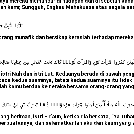
ya mereka memancar di hadapan dan di sebelah kanan
ah kami; Sungguh, Engkau Mahakuasa atas segala ses
يٰٓاَيُّهَا النَّبِ
-orang munafik dan bersikap keraslah terhadap merek
َّذِيْنَ كَفَرُوا امْرَاَتَ نُوْحٍ وَّامْرَاَتَ لُوْطٍۗ كَانَتَا تَحْتَ عَبْدَيْنِ مِنْ عِبَادِنَا صَالِحَيْنِ ف
istri Nuh dan istri Lut. Keduanya berada di bawah pe
epada kedua suaminya, tetapi kedua suaminya itu tidak
uklah kamu berdua ke neraka bersama orang-orang yang
َرَبَ اللّٰهُ مَثَلًا لِّلَّذِيْنَ اٰمَنُوا امْرَاَتَ فِرْعَوْنَۘ اِذْ قَالَتْ رَبِّ ابْنِ لِيْ عِنْدَكَ 
 beriman, istri Fir‘aun, ketika dia berkata, “Ya Tuh
perbuatannya, dan selamatkanlah aku dari kaum yang z