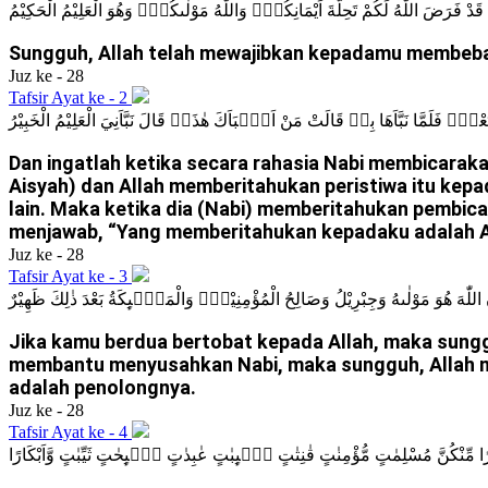
قَدْ فَرَضَ اللّٰهُ لَكُمْ تَحِلَّةَ اَيْمَانِكُمْۚ وَاللّٰهُ مَوْلٰىكُمْۚ وَهُوَ الْعَلِيْمُ الْحَكِيْمُ
Sungguh, Allah telah mewajibkan kepadamu membebas
Juz ke - 28
Tafsir Ayat ke - 2
ْضٍۚ فَلَمَّا نَبَّاَهَا بِهٖ قَالَتْ مَنْ اَنْۢبَاَكَ هٰذَاۗ قَالَ نَبَّاَنِيَ الْعَلِيْمُ الْخَبِيْرُ
Dan ingatlah ketika secara rahasia Nabi membicarakan
Aisyah) dan Allah memberitahukan peristiwa itu kep
lain. Maka ketika dia (Nabi) memberitahukan pembica
menjawab, “Yang memberitahukan kepadaku adalah Al
Juz ke - 28
Tafsir Ayat ke - 3
نَّ اللّٰهَ هُوَ مَوْلٰىهُ وَجِبْرِيْلُ وَصَالِحُ الْمُؤْمِنِيْنَۚ وَالْمَلٰۤىِٕكَةُ بَعْدَ ذٰلِكَ ظَهِيْرٌ
Jika kamu berdua bertobat kepada Allah, maka sungg
membantu menyusahkan Nabi, maka sungguh, Allah menj
adalah penolongnya.
Juz ke - 28
Tafsir Ayat ke - 4
خَيْرًا مِّنْكُنَّ مُسْلِمٰتٍ مُّؤْمِنٰتٍ قٰنِتٰتٍ تٰۤىِٕبٰتٍ عٰبِدٰتٍ سٰۤىِٕحٰتٍ ثَيِّبٰتٍ وَّاَبْكَارًا