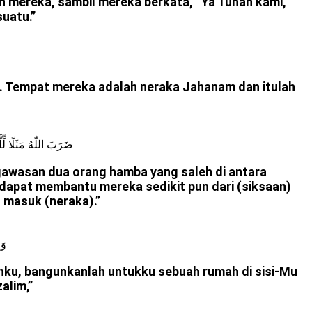
 mereka, sambil mereka berkata, “Ya Tuhan kami,
uatu.”
a. Tempat mereka adalah neraka Jahanam dan itulah
ضَرَبَ اللّٰهُ مَثَلًا لِّل
ngawasan dua orang hamba yang saleh di antara
 dapat membantu mereka sedikit pun dari (siksaan)
 masuk (neraka).”
وَض
anku, bangunkanlah untukku sebuah rumah di sisi-Mu
alim,”