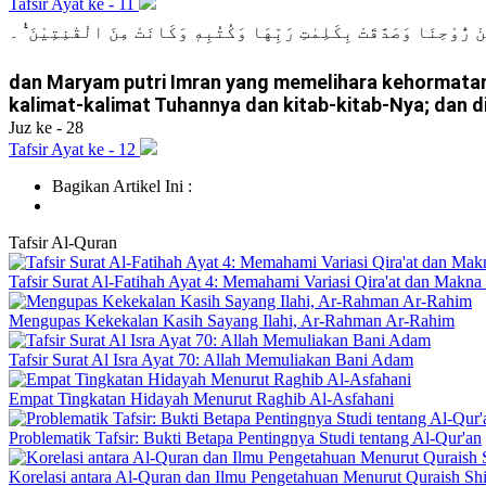
Tafsir Ayat ke - 11
ْ رُّوْحِنَا وَصَدَّقَتْ بِكَلِمٰتِ رَبِّهَا وَكُتُبِهٖ وَكَانَتْ مِنَ الْقٰنِتِيْنَ ࣖ ۔
dan Maryam putri Imran yang memelihara kehormatann
kalimat-kalimat Tuhannya dan kitab-kitab-Nya; dan 
Juz ke - 28
Tafsir Ayat ke - 12
Bagikan Artikel Ini :
Tafsir
Al-Quran
Tafsir Surat Al-Fatihah Ayat 4: Memahami Variasi Qira'at dan Makn
Mengupas Kekekalan Kasih Sayang Ilahi, Ar-Rahman Ar-Rahim
Tafsir Surat Al Isra Ayat 70: Allah Memuliakan Bani Adam
Empat Tingkatan Hidayah Menurut Raghib Al-Asfahani
Problematik Tafsir: Bukti Betapa Pentingnya Studi tentang Al-Qur'an
Korelasi antara Al-Quran dan Ilmu Pengetahuan Menurut Quraish Sh