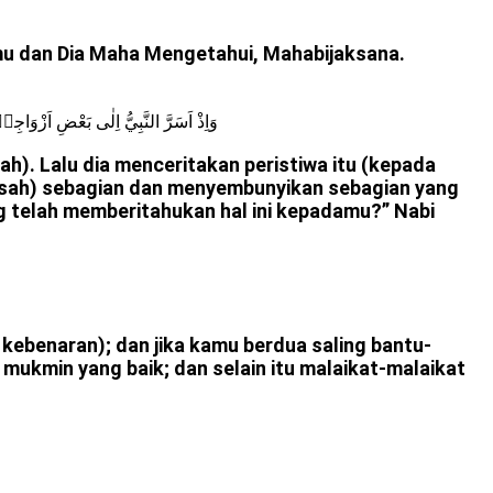
mu dan Dia Maha Mengetahui, Mahabijaksana.
وَاِذْ اَسَرَّ النَّبِيُّ اِلٰى بَعْضِ اَزْوَاج
h). Lalu dia menceritakan peristiwa itu (kepada
afsah) sebagian dan menyembunyikan sebagian yang
ng telah memberitahukan hal ini kepadamu?” Nabi
kebenaran); dan jika kamu berdua saling bantu-
mukmin yang baik; dan selain itu malaikat-malaikat