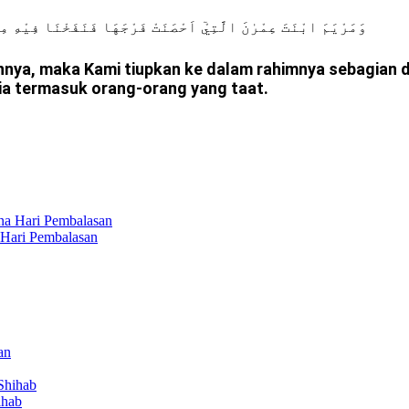
وَمَرْيَمَ ابْنَتَ عِمْرٰنَ الَّتِيْٓ اَحْصَنَتْ فَرْجَهَا فَنَفَخْنَا فِيْهِ مِن
ya, maka Kami tiupkan ke dalam rahimnya sebagian da
dia termasuk orang-orang yang taat.
a Hari Pembalasan
ihab