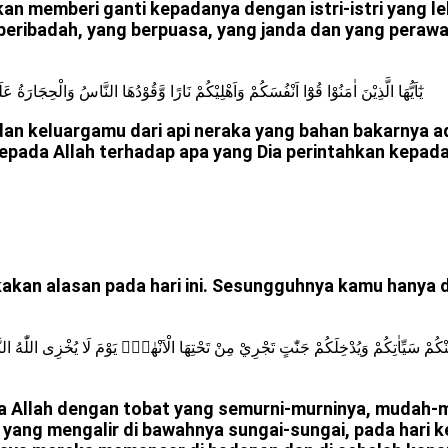
akan memberi ganti kepadanya dengan istri-istri yang 
 beribadah, yang berpuasa, yang janda dan yang perawa
يٰٓاَيُّهَا الَّذِيْنَ اٰمَنُوْا قُوْٓا اَنْفُسَكُمْ وَاَهْلِيْكُمْ نَارًا وَّقُوْدُهَا النَّاسُ وَالْحِجَارَ
dan keluargamu dari api neraka yang bahan bakarnya a
 kepada Allah terhadap apa yang Dia perintahkan kepa
an alasan pada hari ini. Sesungguhnya kamu hanya di
 عَنْكُمْ سَيِّاٰتِكُمْ وَيُدْخِلَكُمْ جَنّٰتٍ تَجْرِيْ مِنْ تَحْتِهَا الْاَنْهٰرُۙ يَوْمَ لَا يُخْزِى اللّٰهُ النَّب
da Allah dengan tobat yang semurni-murninya, muda
ng mengalir di bawahnya sungai-sungai, pada hari k