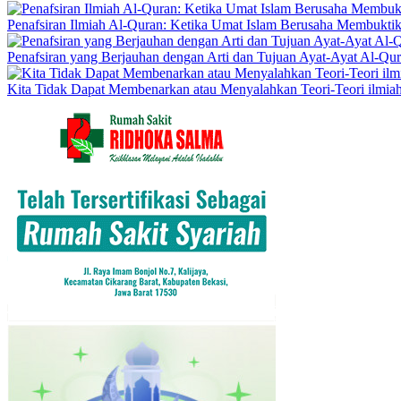
Penafsiran Ilmiah Al-Quran: Ketika Umat Islam Berusaha Membukti
Penafsiran yang Berjauhan dengan Arti dan Tujuan Ayat-Ayat Al-Qu
Kita Tidak Dapat Membenarkan atau Menyalahkan Teori-Teori ilmia