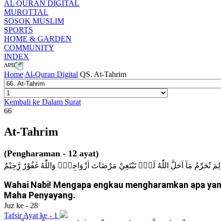
AL QURAN DIGITAL
MUROTTAL
SOSOK MUSLIM
SPORTS
HOME & GARDEN
COMMUNITY
INDEX
Home
Al-Quran Digital
QS. At-Tahrim
Kembali ke Dalam Surat
66
At-Tahrim
(Pengharaman - 12 ayat)
بِيُّ لِمَ تُحَرِّمُ مَآ اَحَلَّ اللّٰهُ لَكَۚ تَبْتَغِيْ مَرْضَاتَ اَزْوَاجِكَۗ وَاللّٰهُ غَفُوْرٌ رَّحِيْمٌ
Wahai Nabi! Mengapa engkau mengharamkan apa yang 
Maha Penyayang.
Juz ke - 28
Tafsir Ayat ke - 1