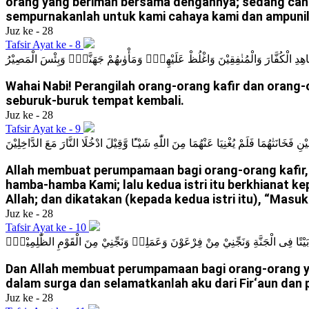
orang yang beriman bersama dengannya; sedang caha
sempurnakanlah untuk kami cahaya kami dan ampunil
Juz ke - 28
Tafsir Ayat ke - 8
يُّ جَاهِدِ الْكُفَّارَ وَالْمُنٰفِقِيْنَ وَاغْلُظْ عَلَيْهِمْۗ وَمَأْوٰىهُمْ جَهَنَّمُۗ وَبِئْسَ الْمَصِيْرُ
Wahai Nabi! Perangilah orang-orang kafir dan orang
seburuk-buruk tempat kembali.
Juz ke - 28
Tafsir Ayat ke - 9
َخَانَتٰهُمَا فَلَمْ يُغْنِيَا عَنْهُمَا مِنَ اللّٰهِ شَيْـًٔا وَّقِيْلَ ادْخُلَا النَّارَ مَعَ الدَّاخِلِيْنَ
Allah membuat perumpamaan bagi orang-orang kafir, 
hamba-hamba Kami; lalu kedua istri itu berkhianat k
Allah; dan dikatakan (kepada kedua istri itu), “Mas
Juz ke - 28
Tafsir Ayat ke - 10
بَيْتًا فِى الْجَنَّةِ وَنَجِّنِيْ مِنْ فِرْعَوْنَ وَعَمَلِهٖ وَنَجِّنِيْ مِنَ الْقَوْمِ الظّٰلِمِيْنَۙ
Dan Allah membuat perumpamaan bagi orang-orang yang
dalam surga dan selamatkanlah aku dari Fir‘aun dan 
Juz ke - 28