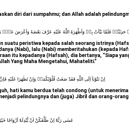
kan diri dari sumpahmu; dan Allah adalah pelindung
ِهٖ حَدِيْثًاۚ فَلَمَّا نَبَّاَتْ بِهٖ وَاَظْهَرَهُ اللّٰهُ عَلَيْهِ عَرَّفَ بَعْضَهٗ وَاَعْرَضَ عَنْۢ بَع
 suatu peristiwa kepada salah seorang istrinya (Hafsa
adanya (Nabi), lalu (Nabi) memberitahukan (kepada H
raan itu kepadanya (Hafsah), dia bertanya, “Siapa ya
lah Yang Maha Mengetahui, Mahateliti.”
اِنْ تَتُوْبَآ اِلَى اللّٰهِ فَقَدْ صَغَتْ قُلُوْبُكُمَاۚ وَاِنْ تَظٰهَرَا عَلَيْهِ فَاِ
uh, hati kamu berdua telah condong (untuk menerima 
adi pelindungnya dan (juga) Jibril dan orang-orang 
عَسٰى رَبُّهٗٓ اِنْ طَلَّقَكُنَّ اَنْ يُّبْدِلَهٗٓ اَزْوَاجًا 