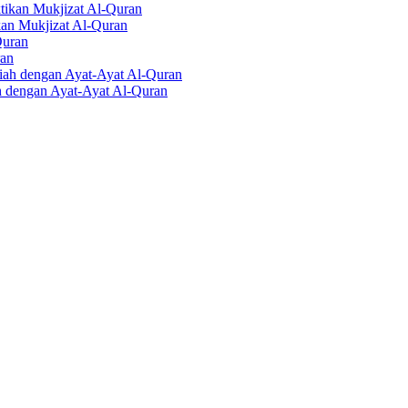
kan Mukjizat Al-Quran
ran
h dengan Ayat-Ayat Al-Quran