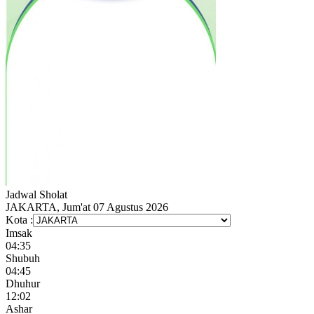
Jadwal
Sholat
JAKARTA, Jum'at 07 Agustus 2026
Kota :
Imsak
04:35
Shubuh
04:45
Dhuhur
12:02
Ashar