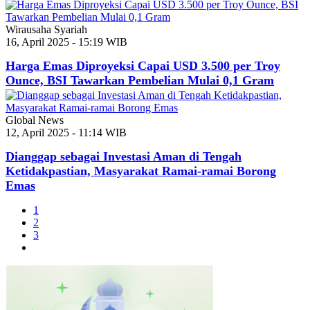
Wirausaha Syariah
16, April 2025 - 15:19 WIB
Harga Emas Diproyeksi Capai USD 3.500 per Troy
Ounce, BSI Tawarkan Pembelian Mulai 0,1 Gram
Global News
12, April 2025 - 11:14 WIB
Dianggap sebagai Investasi Aman di Tengah
Ketidakpastian, Masyarakat Ramai-ramai Borong
Emas
1
2
3