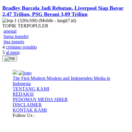
Bradley Barcola Jadi Rebutan, Liverpool Siap Bayar
2,47 Triliun, PSG Berani 3,09 Triliun
TOPIK
TERPOPULER
arsenal
bursa transfer
liga inggris
4
cristiano ronaldo
5
al nassr
The First Modern Moslem and Independen Media in
Indonesia
TENTANG KAMI
REDAKSI
PEDOMAN MEDIA SIBER
DISCLAIMER
KONTAK KAMI
Follow Us :