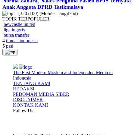
Norma Zahara, Nakes Penghina Pasien BPJS Ternyata
Anak Anggota DPRD Tasikmalaya
TOPIK
TERPOPULER
newcastle united
liga inggris
bursa transfer
4
timnas indonesia
5
pssi
The First Modern Moslem and Independen Media in
Indonesia
TENTANG KAMI
REDAKSI
PEDOMAN MEDIA SIBER
DISCLAIMER
KONTAK KAMI
Follow Us :