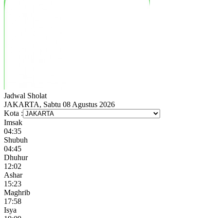
Jadwal
Sholat
JAKARTA, Sabtu 08 Agustus 2026
Kota :
Imsak
04:35
Shubuh
04:45
Dhuhur
12:02
Ashar
15:23
Maghrib
17:58
Isya