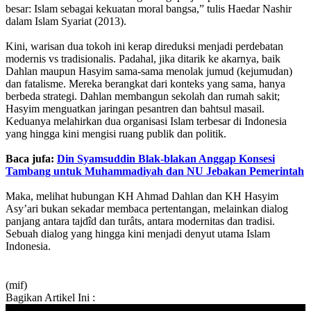
besar: Islam sebagai kekuatan moral bangsa,” tulis Haedar Nashir
dalam Islam Syariat (2013).
Kini, warisan dua tokoh ini kerap direduksi menjadi perdebatan
modernis vs tradisionalis. Padahal, jika ditarik ke akarnya, baik
Dahlan maupun Hasyim sama-sama menolak jumud (kejumudan)
dan fatalisme. Mereka berangkat dari konteks yang sama, hanya
berbeda strategi. Dahlan membangun sekolah dan rumah sakit;
Hasyim menguatkan jaringan pesantren dan bahtsul masail.
Keduanya melahirkan dua organisasi Islam terbesar di Indonesia
yang hingga kini mengisi ruang publik dan politik.
Baca jufa:
Din Syamsuddin Blak-blakan Anggap Konsesi
Tambang untuk Muhammadiyah dan NU Jebakan Pemerintah
Maka, melihat hubungan KH Ahmad Dahlan dan KH Hasyim
Asy’ari bukan sekadar membaca pertentangan, melainkan dialog
panjang antara tajdîd dan turâts, antara modernitas dan tradisi.
Sebuah dialog yang hingga kini menjadi denyut utama Islam
Indonesia.
(mif)
Bagikan Artikel Ini :