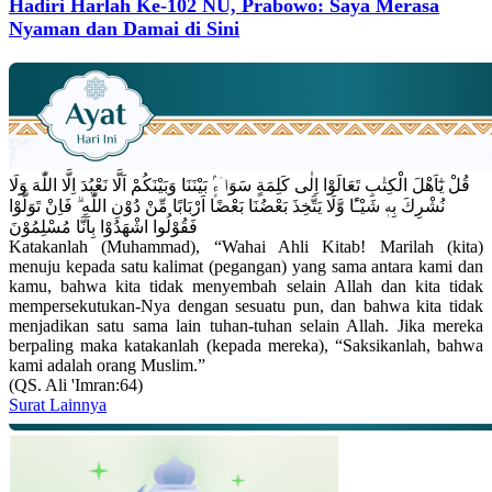
Hadiri Harlah Ke-102 NU, Prabowo: Saya Merasa
Nyaman dan Damai di Sini
قُلْ يٰٓاَهْلَ الْكِتٰبِ تَعَالَوْا اِلٰى كَلِمَةٍ سَوَاۤءٍۢ بَيْنَنَا وَبَيْنَكُمْ اَلَّا نَعْبُدَ اِلَّا اللّٰهَ وَلَا
نُشْرِكَ بِهٖ شَيْـًٔا وَّلَا يَتَّخِذَ بَعْضُنَا بَعْضًا اَرْبَابًا مِّنْ دُوْنِ اللّٰهِ ۗ فَاِنْ تَوَلَّوْا
فَقُوْلُوا اشْهَدُوْا بِاَنَّا مُسْلِمُوْنَ
Katakanlah (Muhammad), “Wahai Ahli Kitab! Marilah (kita)
menuju kepada satu kalimat (pegangan) yang sama antara kami dan
kamu, bahwa kita tidak menyembah selain Allah dan kita tidak
mempersekutukan-Nya dengan sesuatu pun, dan bahwa kita tidak
menjadikan satu sama lain tuhan-tuhan selain Allah. Jika mereka
berpaling maka katakanlah (kepada mereka), “Saksikanlah, bahwa
kami adalah orang Muslim.”
(QS. Ali 'Imran:64)
Surat Lainnya