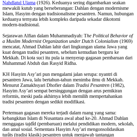
Nahdlatul Ulama
(1926). Keduanya sering digambarkan seakan
mewakili kutub yang berseberangan: Dahlan dengan modernisme
Islam, Hasyim dengan tradisionalisme pesantren. Namun, hubungan
keduanya ternyata lebih kompleks daripada sekadar dikotomi
modern-tradisional.
Sejarawan Alfian dalam Muhammadiyah: T
he Political Behavior of
a Muslim Modernist Organization under Dutch Colonialism
(1969)
mencatat, Ahmad Dahlan lahir dari lingkungan ulama Jawa yang
kuat dengan tradisi pesantren, sebelum kemudian berguru ke
Mekkah. Di kota suci itu pula ia menyerap gagasan pembaruan dari
Muhammad Abduh dan Rasyid Ridha.
KH Hasyim Asy’ari pun mengalami jalan serupa: nyantri di
pesantren Jawa, lalu bertahun-tahun menimba ilmu di Mekkah.
Menurut Zamakhsyari Dhofier dalam
Tradisi Pesantren
(1982),
Hasyim Asy’ari sempat bersinggungan dengan arus pemikiran
reformis, meski pada akhirnya lebih memilih mempertahankan
tradisi pesantren dengan sedikit modifikasi.
Pertemuan gagasan mereka terjadi dalam ruang yang sama:
kebangkitan Islam di Nusantara awal abad ke-20. Ahmad Dahlan
menggagas tajdîd (pembaruan) melalui pendidikan modern, sekolah,
dan amal sosial. Sementara Hasyim Asy’ari mengonsolidasikan
turâts (tradisi klasik) pesantren untuk menjawab tantangan