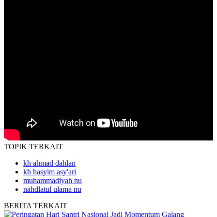
TOPIK
TERKAIT
kh ahmad dahlan
kh hasyim asy'ari
muhammadiyah nu
nahdlatul ulama nu
BERITA
TERKAIT