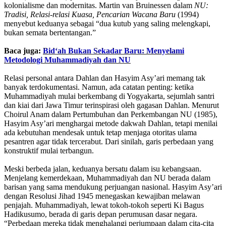
kolonialisme dan modernitas. Martin van Bruinessen dalam
NU:
Tradisi, Relasi-relasi Kuasa, Pencarian Wacana Baru
(1994)
menyebut keduanya sebagai “dua kutub yang saling melengkapi,
bukan semata bertentangan.”
Baca juga:
Bid‘ah Bukan Sekadar Baru: Menyelami
Metodologi Muhammadiyah dan NU
Relasi personal antara Dahlan dan Hasyim Asy’ari memang tak
banyak terdokumentasi. Namun, ada catatan penting: ketika
Muhammadiyah mulai berkembang di Yogyakarta, sejumlah santri
dan kiai dari Jawa Timur terinspirasi oleh gagasan Dahlan. Menurut
Choirul Anam dalam Pertumbuhan dan Perkembangan NU (1985),
Hasyim Asy’ari menghargai metode dakwah Dahlan, tetapi menilai
ada kebutuhan mendesak untuk tetap menjaga otoritas ulama
pesantren agar tidak tercerabut. Dari sinilah, garis perbedaan yang
konstruktif mulai terbangun.
Meski berbeda jalan, keduanya bersatu dalam isu kebangsaan.
Menjelang kemerdekaan, Muhammadiyah dan NU berada dalam
barisan yang sama mendukung perjuangan nasional. Hasyim Asy’ari
dengan Resolusi Jihad 1945 menegaskan kewajiban melawan
penjajah. Muhammadiyah, lewat tokoh-tokoh seperti Ki Bagus
Hadikusumo, berada di garis depan perumusan dasar negara.
“Perbedaan mereka tidak menghalangi perjumpaan dalam cita-cita