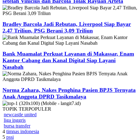
setelah Vinicius dan Barcola Tolak Rayuan Arteta
Bradley Barcola Jadi Rebutan, Liverpool Siap Bayar
2,47 Triliun, PSG Berani 3,09 Triliun
Bank Muamalat Perkuat Layanan di Makassar, Enam
Kantor Cabang dan Kanal Digital Siap Layani
Nasabah
Norma Zahara, Nakes Penghina Pasien BPJS Ternyata
Anak Anggota DPRD Tasikmalaya
TOPIK
TERPOPULER
newcastle united
liga inggris
bursa transfer
4
timnas indonesia
5
pssi