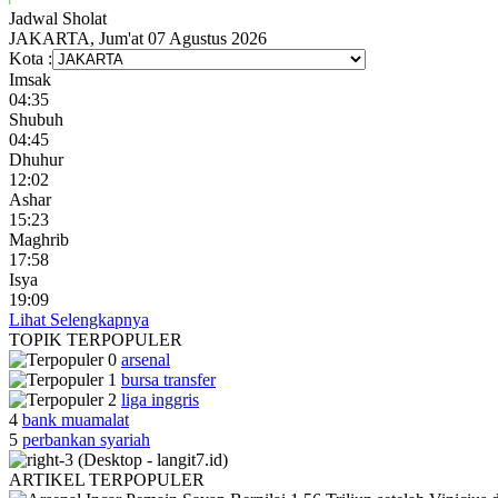
Jadwal
Sholat
JAKARTA, Jum'at 07 Agustus 2026
Kota :
Imsak
04:35
Shubuh
04:45
Dhuhur
12:02
Ashar
15:23
Maghrib
17:58
Isya
19:09
Lihat Selengkapnya
TOPIK
TERPOPULER
arsenal
bursa transfer
liga inggris
4
bank muamalat
5
perbankan syariah
ARTIKEL
TERPOPULER