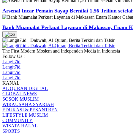
Arsenal Incar Pemain Sayap Bernilai 1,56 Triliun setela
Bank Muamalat Perkuat Layanan di Makassar, Enam Ka
The First Modern Moslem and Independen Media in Indonesia
Follow Us :
Langit7id
Langit7id
Langit7id
Langit7id
KANAL
AL QURAN DIGITAL
GLOBAL NEWS
SOSOK MUSLIM
WIRAUSAHA SYARIAH
EDUKASI & PESANTREN
LIFESTYLE MUSLIM
COMMUNITY
WISATA HALAL
SPORTS