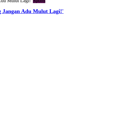
Sports
g Jangan Adu Mulut Lagi!'