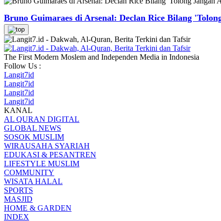
Bruno Guimaraes di Arsenal: Declan Rice Bilang 'Tolon
The First Modern Moslem and Independen Media in Indonesia
Follow Us :
Langit7id
Langit7id
Langit7id
Langit7id
KANAL
AL QURAN DIGITAL
GLOBAL NEWS
SOSOK MUSLIM
WIRAUSAHA SYARIAH
EDUKASI & PESANTREN
LIFESTYLE MUSLIM
COMMUNITY
WISATA HALAL
SPORTS
MASJID
HOME & GARDEN
INDEX