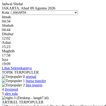
Jadwal
Sholat
JAKARTA, Ahad 09 Agustus 2026
Kota :
Imsak
04:34
Shubuh
04:44
Dhuhur
12:02
Ashar
15:23
Maghrib
17:58
Isya
19:09
Lihat Selengkapnya
TOPIK
TERPOPULER
arsenal
bursa transfer
liga inggris
4
liverpool
5
alex eala
ARTIKEL
TERPOPULER