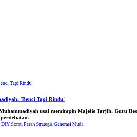
diyah: 'Benci Tapi Rindu'
i Muhammadiyah usai memimpin Majelis Tarjih. Guru Be
 perdebatan.