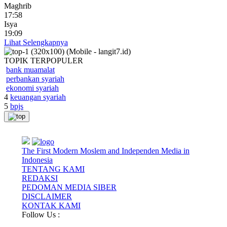
Maghrib
17:58
Isya
19:09
Lihat Selengkapnya
TOPIK
TERPOPULER
bank muamalat
perbankan syariah
ekonomi syariah
4
keuangan syariah
5
bpjs
The First Modern Moslem and Independen Media in
Indonesia
TENTANG KAMI
REDAKSI
PEDOMAN MEDIA SIBER
DISCLAIMER
KONTAK KAMI
Follow Us :