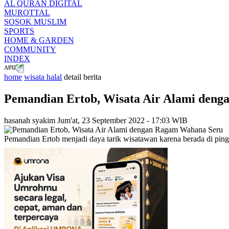
AL QURAN DIGITAL
MUROTTAL
SOSOK MUSLIM
SPORTS
HOME & GARDEN
COMMUNITY
INDEX
home
wisata halal
detail berita
Pemandian Ertob, Wisata Air Alami den
hasanah syakim
Jum'at, 23 September 2022 - 17:03 WIB
Pemandian Ertob menjadi daya tarik wisatawan karena berada di ping