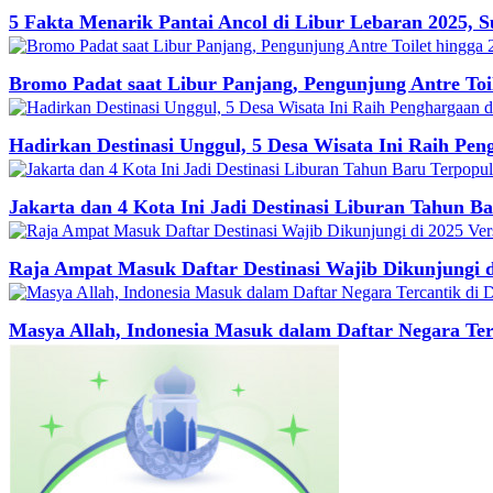
5 Fakta Menarik Pantai Ancol di Libur Lebaran 2025, S
Bromo Padat saat Libur Panjang, Pengunjung Antre Toi
Hadirkan Destinasi Unggul, 5 Desa Wisata Ini Raih P
Jakarta dan 4 Kota Ini Jadi Destinasi Liburan Tahun B
Raja Ampat Masuk Daftar Destinasi Wajib Dikunjungi d
Masya Allah, Indonesia Masuk dalam Daftar Negara Ter