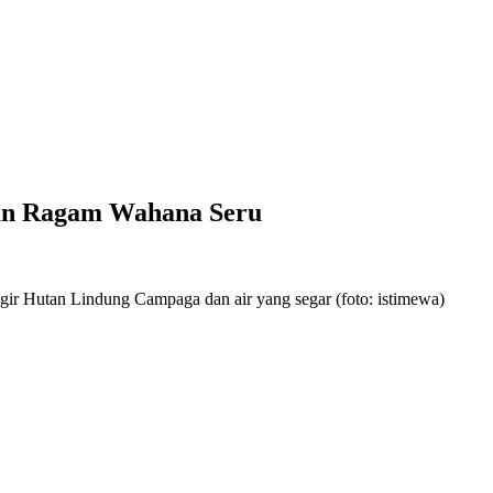
gan Ragam Wahana Seru
gir Hutan Lindung Campaga dan air yang segar (foto: istimewa)