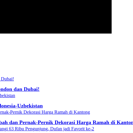
London dan Dubai!
donesia-Uzbekistan
abah dan Pernak-Pernik Dekorasi Harga Ramah di Kanto