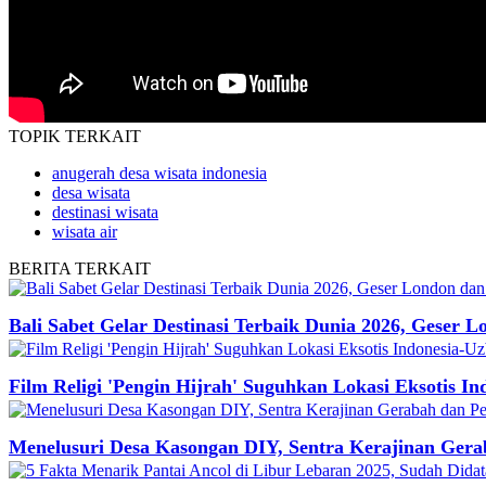
TOPIK
TERKAIT
anugerah desa wisata indonesia
desa wisata
destinasi wisata
wisata air
BERITA
TERKAIT
Bali Sabet Gelar Destinasi Terbaik Dunia 2026, Geser 
Film Religi 'Pengin Hijrah' Suguhkan Lokasi Eksotis In
Menelusuri Desa Kasongan DIY, Sentra Kerajinan Ger