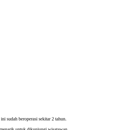
i sudah beroperasi sekitar 2 tahun.
 menarik untuk dikunjungi wisatawan.