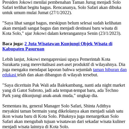
Presiden Jokowi menilai pembenahan Taman Jurug menjadi Solo
Safari terlihat begitu bagus. Rencananya, Solo Safari akan dibuka
untuk umum mulai Jumat (27/1/2022).
"Saya lihat sangat bagus, meskipun belum selesai sudah kelihatan
akan menjadi sangat bagus dan menjadi destinasi baru wisata di
Kota Solo," ujar Jokowi dalam keterangannya Senin (23/1/2023).
Baca juga:
2 Juta Wisatawan Kunjungi Objek Wisata di
Kabupaten Pasuruan
Lebih lanjut, Jokowi mengapresiasi upaya Pemerintah Kota
Surakarta yang merevitalisasi aset-aset produktif di wilayahnya. Dia
juga mengaku mendapat laporan bahwa sejumlah
taman hiburan dan
edukasi
telah dan akan dibangun di wilayah tersebut.
"Saya diceritain Pak Wali ada Balekambang, nanti ada night market
yang di Gatot Subroto, jadi ada tempat-tempat baru, ada Techno
Park yang dikunjungi anak-anak muda," ungkap dia.
Sementara itu, general Manager Solo Safari, Shinta Adithya
meyakini taman bermain yang dikelolanya akan menjadi salah satu
ikon wisata baru di Kota Solo. Pihaknya juga menargetkan Solo
Safari akan mengubah tujuan wisatawan dari sekadar wisata kuliner
menjadi wisata lainnya di Kota Solo.