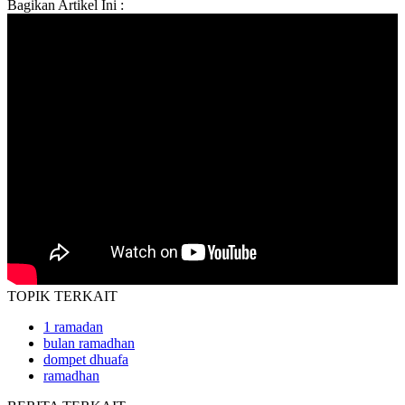
Bagikan Artikel Ini :
TOPIK
TERKAIT
1 ramadan
bulan ramadhan
dompet dhuafa
ramadhan