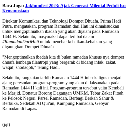
Baca Juga:
Jakhumfest 2023: Ajak Generasi Milenial Peduli Isu
Kemanusiaan
Direktur Komunikasi dan Teknologi Dompet Dhuafa, Prima Hadi
Putra, mengatakan, program Ramadan dari Hati ini dimaksudkan
untuk mengoptimalkan ibadah yang akan dijalani pada Ramadan
1444 H. Selain itu, masyarakat dapat terlibat dalam
#RamadanDariHati
untuk menebar kebaikan-kebaikan yang
digaungkan Dompet Dhuafa.
"Mengoptimalkan ibadah kita di bulan ramadan khusus nya dompet
dhuafa lembaga filantropi yang bergerak di bidang infak, zakat,
waqaf, shodaqoh," terang Hadi.
Selain itu, rangkaian tarhib Ramadan 1444 H ini sekaligus menjadi
ajang peresmian program-program yang akan di laksanakan pada
Ramadan 1444 H kali ini. Program-program tersebut yaitu Kembali
ke Masjid, Donatur Borong Dagangan UMKM, Tebar Zakat Fitrah
ke Pelosok Negeri, Parsel Ramadan, Berbagi Berkah Sahur &
Berbuka, Sedekah Al Qur'an, Kampung Ramadan, Gebyar
Ramadan di Lapas.
(jqf)