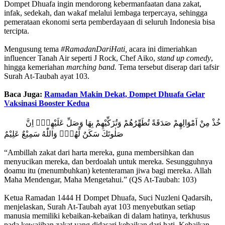
Dompet Dhuafa ingin mendorong kebermanfaatan dana zakat,
infak, sedekah, dan wakaf melalui lembaga terpercaya, sehingga
pemerataan ekonomi serta pemberdayaan di seluruh Indonesia bisa
tercipta.
Mengusung tema
#RamadanDariHati,
acara ini dimeriahkan
influencer Tanah Air seperti J Rock, Chef Aiko,
stand up comedy
,
hingga kemeriahan
marching band.
Tema tersebut diserap dari tafsir
Surah At-Taubah ayat 103.
Baca Juga:
Ramadan Makin Dekat, Dompet Dhuafa Gelar
Vaksinasi Booster Kedua
خُذْ مِنْ اَمْوَالِهِمْ صَدَقَةً تُطَهِّرُهُمْ وَتُزَكِّيْهِمْ بِهَا وَصَلِّ عَلَيْهِمْۗ اِنَّ
صَلٰوتَكَ سَكَنٌ لَّهُمْۗ وَاللّٰهُ سَمِيْعٌ عَلِيْمٌ
“Ambillah zakat dari harta mereka, guna membersihkan dan
menyucikan mereka, dan berdoalah untuk mereka. Sesungguhnya
doamu itu (menumbuhkan) ketenteraman jiwa bagi mereka. Allah
Maha Mendengar, Maha Mengetahui.” (QS At-Taubah: 103)
Ketua Ramadan 1444 H Dompet Dhuafa, Suci Nuzleni Qadarsih,
menjelaskan, Surah At-Taubah ayat 103 menyebutkan setiap
manusia memiliki kebaikan-kebaikan di dalam hatinya, terkhusus
pada kewajiban zakat yang didasari kebaikan dari hati. Kebaikan