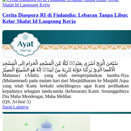
Cerita Diaspora RI di Finlandia: Lebaran Tanpa Libur,
Kelar Shalat Id Langsung Kerja
سُبْحٰنَ الَّذِيْٓ اَسْرٰى بِعَبْدِهٖ لَيْلًا مِّنَ الْمَسْجِدِ الْحَرَامِ اِلَى الْمَسْجِدِ
الْاَقْصَا الَّذِيْ بٰرَكْنَا حَوْلَهٗ لِنُرِيَهٗ مِنْ اٰيٰتِنَاۗ اِنَّهٗ هُوَ السَّمِيْعُ الْبَصِيْرُ
Mahasuci (Allah), yang telah memperjalankan hamba-Nya
(Muhammad) pada malam hari dari Masjidilharam ke Masjidil Aqsa
yang telah Kami berkahi sekelilingnya agar Kami perlihatkan
kepadanya sebagian tanda-tanda (kebesaran) Kami. Sesungguhnya
Dia Maha Mendengar, Maha Melihat.
(QS. Al-Isra':1)
Surat Lainnya