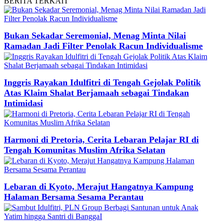
BERITA
TERKAIT
Bukan Sekadar Seremonial, Menag Minta Nilai
Ramadan Jadi Filter Penolak Racun Individualisme
Inggris Rayakan Idulfitri di Tengah Gejolak Politik
Atas Klaim Shalat Berjamaah sebagai Tindakan
Intimidasi
Harmoni di Pretoria, Cerita Lebaran Pelajar RI di
Tengah Komunitas Muslim Afrika Selatan
Lebaran di Kyoto, Merajut Hangatnya Kampung
Halaman Bersama Sesama Perantau