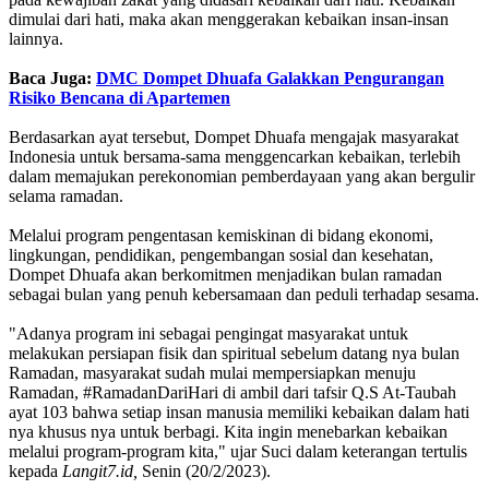
dimulai dari hati, maka akan menggerakan kebaikan insan-insan
lainnya.
Baca Juga:
DMC Dompet Dhuafa Galakkan Pengurangan
Risiko Bencana di Apartemen
Berdasarkan ayat tersebut, Dompet Dhuafa mengajak masyarakat
Indonesia untuk bersama-sama menggencarkan kebaikan, terlebih
dalam memajukan perekonomian pemberdayaan yang akan bergulir
selama ramadan.
Melalui program pengentasan kemiskinan di bidang ekonomi,
lingkungan, pendidikan, pengembangan sosial dan kesehatan,
Dompet Dhuafa akan berkomitmen menjadikan bulan ramadan
sebagai bulan yang penuh kebersamaan dan peduli terhadap sesama.
"Adanya program ini sebagai pengingat masyarakat untuk
melakukan persiapan fisik dan spiritual sebelum datang nya bulan
Ramadan, masyarakat sudah mulai mempersiapkan menuju
Ramadan, #RamadanDariHari di ambil dari tafsir Q.S At-Taubah
ayat 103 bahwa setiap insan manusia memiliki kebaikan dalam hati
nya khusus nya untuk berbagi. Kita ingin menebarkan kebaikan
melalui program-program kita," ujar Suci dalam keterangan tertulis
kepada
Langit7.id,
Senin (20/2/2023).