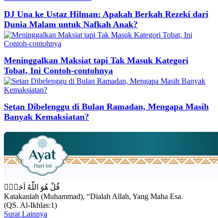
DJ Una ke Ustaz Hilman: Apakah Berkah Rezeki dari
Dunia Malam untuk Nafkah Anak?
Meninggalkan Maksiat tapi Tak Masuk Kategori
Tobat, Ini Contoh-contohnya
Setan Dibelenggu di Bulan Ramadan, Mengapa Masih
Banyak Kemaksiatan?
قُلْ هُوَ اللّٰهُ اَحَدٌۚ
Katakanlah (Muhammad), “Dialah Allah, Yang Maha Esa.
(QS. Al-Ikhlas:1)
Surat Lainnya