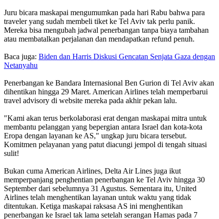
Juru bicara maskapai mengumumkan pada hari Rabu bahwa para
traveler yang sudah membeli tiket ke Tel Aviv tak perlu panik.
Mereka bisa mengubah jadwal penerbangan tanpa biaya tambahan
atau membatalkan perjalanan dan mendapatkan refund penuh.
Baca juga:
Biden dan Harris Diskusi Gencatan Senjata Gaza dengan
Netanyahu
Penerbangan ke Bandara Internasional Ben Gurion di Tel Aviv akan
dihentikan hingga 29 Maret. American Airlines telah memperbarui
travel advisory di website mereka pada akhir pekan lalu.
"Kami akan terus berkolaborasi erat dengan maskapai mitra untuk
membantu pelanggan yang bepergian antara Israel dan kota-kota
Eropa dengan layanan ke AS," ungkap juru bicara tersebut.
Komitmen pelayanan yang patut diacungi jempol di tengah situasi
sulit!
Bukan cuma American Airlines, Delta Air Lines juga ikut
memperpanjang penghentian penerbangan ke Tel Aviv hingga 30
September dari sebelumnya 31 Agustus. Sementara itu, United
Airlines telah menghentikan layanan untuk waktu yang tidak
ditentukan. Ketiga maskapai raksasa AS ini menghentikan
penerbangan ke Israel tak lama setelah serangan Hamas pada 7