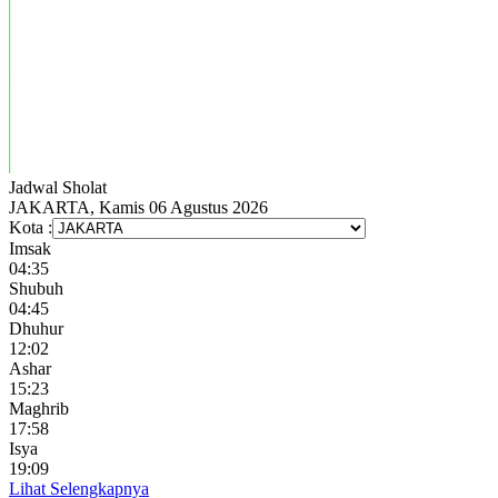
Jadwal
Sholat
JAKARTA, Kamis 06 Agustus 2026
Kota :
Imsak
04:35
Shubuh
04:45
Dhuhur
12:02
Ashar
15:23
Maghrib
17:58
Isya
19:09
Lihat Selengkapnya