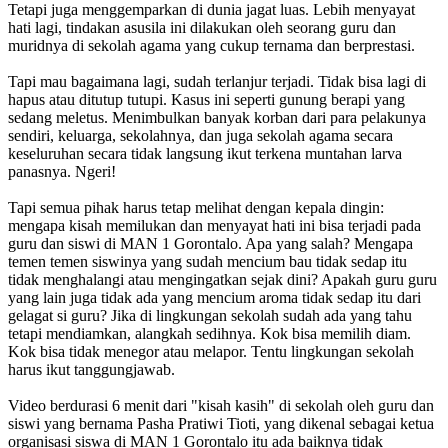
Tetapi juga menggemparkan di dunia jagat luas. Lebih menyayat
hati lagi, tindakan asusila ini dilakukan oleh seorang guru dan
muridnya di sekolah agama yang cukup ternama dan berprestasi.
Tapi mau bagaimana lagi, sudah terlanjur terjadi. Tidak bisa lagi di
hapus atau ditutup tutupi. Kasus ini seperti gunung berapi yang
sedang meletus. Menimbulkan banyak korban dari para pelakunya
sendiri, keluarga, sekolahnya, dan juga sekolah agama secara
keseluruhan secara tidak langsung ikut terkena muntahan larva
panasnya. Ngeri!
Tapi semua pihak harus tetap melihat dengan kepala dingin:
mengapa kisah memilukan dan menyayat hati ini bisa terjadi pada
guru dan siswi di MAN 1 Gorontalo. Apa yang salah? Mengapa
temen temen siswinya yang sudah mencium bau tidak sedap itu
tidak menghalangi atau mengingatkan sejak dini? Apakah guru guru
yang lain juga tidak ada yang mencium aroma tidak sedap itu dari
gelagat si guru? Jika di lingkungan sekolah sudah ada yang tahu
tetapi mendiamkan, alangkah sedihnya. Kok bisa memilih diam.
Kok bisa tidak menegor atau melapor. Tentu lingkungan sekolah
harus ikut tanggungjawab.
Video berdurasi 6 menit dari "kisah kasih" di sekolah oleh guru dan
siswi yang bernama Pasha Pratiwi Tioti, yang dikenal sebagai ketua
organisasi siswa di MAN 1 Gorontalo itu ada baiknya tidak