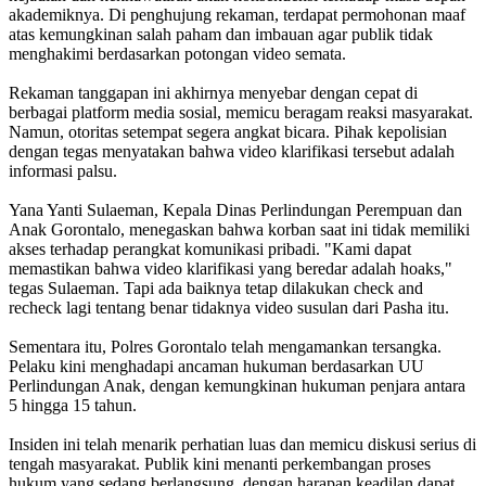
akademiknya. Di penghujung rekaman, terdapat permohonan maaf
atas kemungkinan salah paham dan imbauan agar publik tidak
menghakimi berdasarkan potongan video semata.
Rekaman tanggapan ini akhirnya menyebar dengan cepat di
berbagai platform media sosial, memicu beragam reaksi masyarakat.
Namun, otoritas setempat segera angkat bicara. Pihak kepolisian
dengan tegas menyatakan bahwa video klarifikasi tersebut adalah
informasi palsu.
Yana Yanti Sulaeman, Kepala Dinas Perlindungan Perempuan dan
Anak Gorontalo, menegaskan bahwa korban saat ini tidak memiliki
akses terhadap perangkat komunikasi pribadi. "Kami dapat
memastikan bahwa video klarifikasi yang beredar adalah hoaks,"
tegas Sulaeman. Tapi ada baiknya tetap dilakukan check and
recheck lagi tentang benar tidaknya video susulan dari Pasha itu.
Sementara itu, Polres Gorontalo telah mengamankan tersangka.
Pelaku kini menghadapi ancaman hukuman berdasarkan UU
Perlindungan Anak, dengan kemungkinan hukuman penjara antara
5 hingga 15 tahun.
Insiden ini telah menarik perhatian luas dan memicu diskusi serius di
tengah masyarakat. Publik kini menanti perkembangan proses
hukum yang sedang berlangsung, dengan harapan keadilan dapat