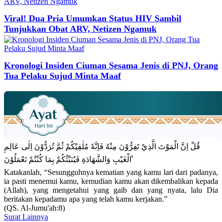
Viral! Dua Pria Umumkan Status HIV Sambil
Tunjukkan Obat ARV, Netizen Ngamuk
Kronologi Insiden Ciuman Sesama Jenis di PNJ, Orang
Tua Pelaku Sujud Minta Maaf
قُلْ اِنَّ الْمَوْتَ الَّذِيْ تَفِرُّوْنَ مِنْهُ فَاِنَّهٗ مُلٰقِيْكُمْ ثُمَّ تُرَدُّوْنَ اِلٰى عَالِمِ
الْغَيْبِ وَالشَّهَادَةِ فَيُنَبِّئُكُمْ بِمَا كُنْتُمْ تَعْمَلُوْنَ ࣖ
Katakanlah, “Sesungguhnya kematian yang kamu lari dari padanya,
ia pasti menemui kamu, kemudian kamu akan dikembalikan kepada
(Allah), yang mengetahui yang gaib dan yang nyata, lalu Dia
beritakan kepadamu apa yang telah kamu kerjakan.”
(QS. Al-Jumu'ah:8)
Surat Lainnya