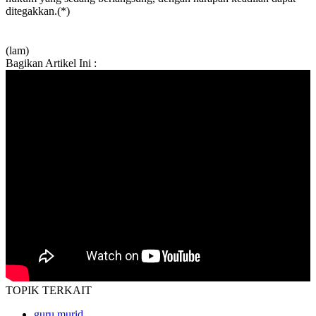
ditegakkan.(*)
(lam)
Bagikan Artikel Ini :
TOPIK
TERKAIT
guru murid