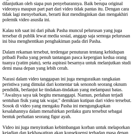
dilanjutkan oleh siapa pun penyebarannya. Baik berupa original
videonya maupun part part dari video tidak pantas itu. Dengan cara
tidak lagi menyebarkan, berarti ikut mendinginkan dan mengakhiri
polemik video asusila ini.
Kalau toh saat ini dari pihak Pasha muncul pelurusan yang juga
tersebar di publik lewat media sosial, anggap saja semoga pelurusan
ini bisa menghentikan penghakiman pada diri Pasha.
Dalam rekaman tersebut, terdengar penuturan tentang kehidupan
pribadi Pasha yang penuh tantangan pasca kepergian kedua orang
tuanya (yatim piatu), serta aspirasi besarnya untuk melanjutkan studi
demi masa depan yang lebih cerah.
Narasi dalam video tanggapan ini juga menguraikan rangkaian
peristiwa yang dimulai dari komentar tak senonoh seorang oknum
pendidik, berlanjut ke tindakan-tindakan yang melampaui batas.
"Awalnya saya tak begitu menanggapi. Namun, perlahan terjadi
sentuhan fisik yang tak wajar," demikian kutipan dari video tersebut.
Sosok di video yang mengaku Pasha ini mengungkapkan
kesalahannya dalam menafsirkan perilaku guru tersebut sebagai
bentuk perhatian seorang figur ayah.
Video ini juga menyiratkan kebimbangan korban untuk melaporkan
kejadian dan kekhawatiran akan konsekuensi terhadap masa depan