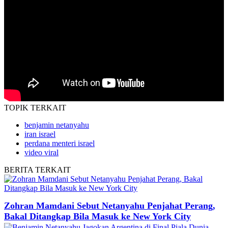
TOPIK
TERKAIT
benjamin netanyahu
iran israel
perdana menteri israel
video viral
BERITA
TERKAIT
Zohran Mamdani Sebut Netanyahu Penjahat Perang,
Bakal Ditangkap Bila Masuk ke New York City