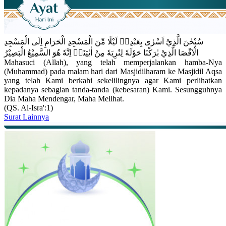
سُبْحٰنَ الَّذِيْٓ اَسْرٰى بِعَبْدِهٖ لَيْلًا مِّنَ الْمَسْجِدِ الْحَرَامِ اِلَى الْمَسْجِدِ
الْاَقْصَا الَّذِيْ بٰرَكْنَا حَوْلَهٗ لِنُرِيَهٗ مِنْ اٰيٰتِنَاۗ اِنَّهٗ هُوَ السَّمِيْعُ الْبَصِيْرُ
Mahasuci (Allah), yang telah memperjalankan hamba-Nya
(Muhammad) pada malam hari dari Masjidilharam ke Masjidil Aqsa
yang telah Kami berkahi sekelilingnya agar Kami perlihatkan
kepadanya sebagian tanda-tanda (kebesaran) Kami. Sesungguhnya
Dia Maha Mendengar, Maha Melihat.
(QS. Al-Isra':1)
Surat Lainnya