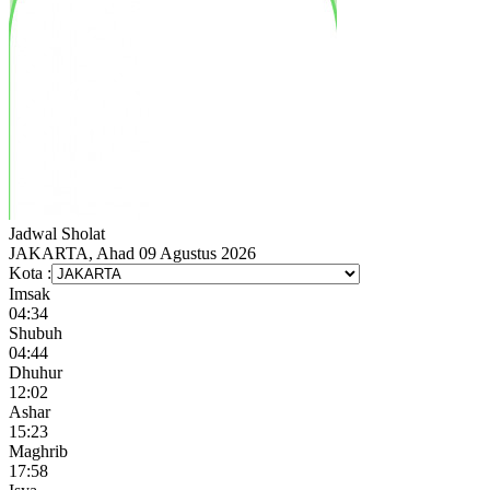
Jadwal
Sholat
JAKARTA, Ahad 09 Agustus 2026
Kota :
Imsak
04:34
Shubuh
04:44
Dhuhur
12:02
Ashar
15:23
Maghrib
17:58