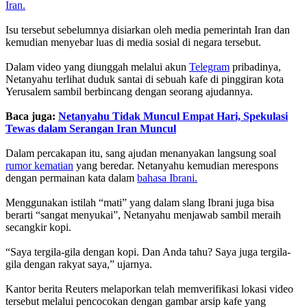
Iran.
Isu tersebut sebelumnya disiarkan oleh media pemerintah Iran dan
kemudian menyebar luas di media sosial di negara tersebut.
Dalam video yang diunggah melalui akun
Telegram
pribadinya,
Netanyahu terlihat duduk santai di sebuah kafe di pinggiran kota
Yerusalem sambil berbincang dengan seorang ajudannya.
Baca juga:
Netanyahu Tidak Muncul Empat Hari, Spekulasi
Tewas dalam Serangan Iran Muncul
Dalam percakapan itu, sang ajudan menanyakan langsung soal
rumor kematian
yang beredar. Netanyahu kemudian merespons
dengan permainan kata dalam
bahasa Ibrani.
Menggunakan istilah “mati” yang dalam slang Ibrani juga bisa
berarti “sangat menyukai”, Netanyahu menjawab sambil meraih
secangkir kopi.
“Saya tergila-gila dengan kopi. Dan Anda tahu? Saya juga tergila-
gila dengan rakyat saya,” ujarnya.
Kantor berita Reuters melaporkan telah memverifikasi lokasi video
tersebut melalui pencocokan dengan gambar arsip kafe yang