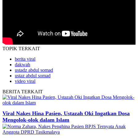
TOPIK
TERKAIT
berita viral
dakwah
ustadz abdul somad
ustaz abdul somad
video viral
BERITA
TERKAIT
Viral Nakes Hina Pasien, Ustazah Oki Ingatkan Dosa
Mengolok-olok dalam Islam