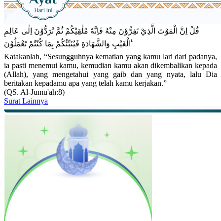
قُلْ اِنَّ الْمَوْتَ الَّذِيْ تَفِرُّوْنَ مِنْهُ فَاِنَّهٗ مُلٰقِيْكُمْ ثُمَّ تُرَدُّوْنَ اِلٰى عَالِمِ
الْغَيْبِ وَالشَّهَادَةِ فَيُنَبِّئُكُمْ بِمَا كُنْتُمْ تَعْمَلُوْنَ ࣖ
Katakanlah, “Sesungguhnya kematian yang kamu lari dari padanya,
ia pasti menemui kamu, kemudian kamu akan dikembalikan kepada
(Allah), yang mengetahui yang gaib dan yang nyata, lalu Dia
beritakan kepadamu apa yang telah kamu kerjakan.”
(QS. Al-Jumu'ah:8)
Surat Lainnya