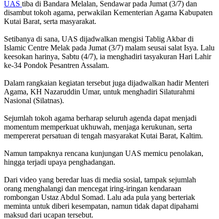
UAS
tiba di Bandara Melalan, Sendawar pada Jumat (3/7) dan
disambut tokoh agama, perwakilan Kementerian Agama Kabupaten
Kutai Barat, serta masyarakat.
Setibanya di sana, UAS dijadwalkan mengisi Tablig Akbar di
Islamic Centre Melak pada Jumat (3/7) malam seusai salat Isya. Lalu
keesokan harinya, Sabtu (4/7), ia menghadiri tasyakuran Hari Lahir
ke-34 Pondok Pesantren Assalam.
Dalam rangkaian kegiatan tersebut juga dijadwalkan hadir Menteri
Agama, KH Nazaruddin Umar, untuk menghadiri Silaturahmi
Nasional (Silatnas).
Sejumlah tokoh agama berharap seluruh agenda dapat menjadi
momentum memperkuat ukhuwah, menjaga kerukunan, serta
mempererat persatuan di tengah masyarakat Kutai Barat, Kaltim.
Namun tampaknya rencana kunjungan UAS memicu penolakan,
hingga terjadi upaya penghadangan.
Dari video yang beredar luas di media sosial, tampak sejumlah
orang menghalangi dan mencegat iring-iringan kendaraan
rombongan Ustaz Abdul Somad. Lalu ada pula yang berteriak
meminta untuk diberi kesempatan, namun tidak dapat dipahami
maksud dari ucapan tersebut.