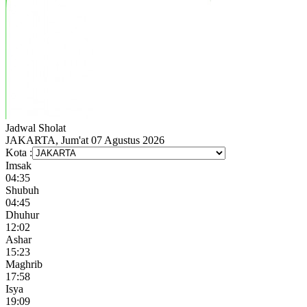
Jadwal
Sholat
JAKARTA, Jum'at 07 Agustus 2026
Kota :
Imsak
04:35
Shubuh
04:45
Dhuhur
12:02
Ashar
15:23
Maghrib
17:58
Isya
19:09