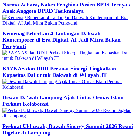
Norma Zahara, Nakes Penghina Pasien BPJS Ternyata
Anak Anggota DPRD Tasikmalaya
Kemenag Beberkan 4 Tantangan Dakwah
Kontemporer di Era Digital, AI Jadi Mitra Bukan
Pengganti
BAZNAS dan DDII Perkuat Sinergi Tingkatkan
Kapasitas Dai untuk Dakwah di Wilayah 3T
Dewan Da'wah Lampung Ajak Lintas Ormas Islam
Perkuat Kolaborasi
Perkuat Ukhuwah, Dawah Sinergy Summit 2026 Resmi
Digelar di Lampung