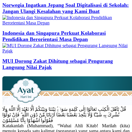
Norwegia Ingatkan Jepang Soal Digitalisasi di Sekolah:
Jangan Ulangi Kesalahan yang Kami Buat
Indonesia dan Singapura Perkuat Kolaborasi
Pendidikan Berorientasi Masa Depan
MUI Dorong Zakat Dihitung sebagai Pengurang
Langsung Nilai Pajak
قُلْ يٰٓاَهْلَ الْكِتٰبِ تَعَالَوْا اِلٰى كَلِمَةٍ سَوَاۤءٍۢ بَيْنَنَا وَبَيْنَكُمْ اَلَّا نَعْبُدَ اِلَّا اللّٰهَ وَلَا
نُشْرِكَ بِهٖ شَيْـًٔا وَّلَا يَتَّخِذَ بَعْضُنَا بَعْضًا اَرْبَابًا مِّنْ دُوْنِ اللّٰهِ ۗ فَاِنْ تَوَلَّوْا
فَقُوْلُوا اشْهَدُوْا بِاَنَّا مُسْلِمُوْنَ
Katakanlah (Muhammad), “Wahai Ahli Kitab! Marilah (kita)
menuju kepada satu kalimat (pegangan) yang sama antara kami dan