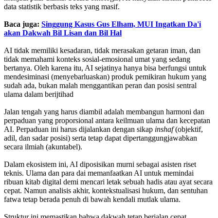
data statistik berbasis teks yang masif.
Baca juga:
Singgung Kasus Gus Elham, MUI Ingatkan Da'i
akan Dakwah Bil Lisan dan Bil Hal
‎AI tidak memiliki kesadaran, tidak merasakan getaran iman, dan
tidak memahami konteks sosial-emosional umat yang sedang
bertanya. Oleh karena itu, AI sejatinya hanya bisa berfungsi untuk
mendesiminasi (menyebarluaskan) produk pemikiran hukum yang
sudah ada, bukan malah menggantikan peran dan posisi sentral
ulama dalam berijtihad
‎Jalan tengah yang harus diambil adalah membangun harmoni dan
perpaduan yang proporsional antara keilmuan ulama dan kecepatan
AI. Perpaduan ini harus dijalankan dengan sikap
inshaf
(objektif,
adil, dan sadar posisi) serta tetap dapat dipertanggungjawabkan
secara ilmiah (akuntabel).
‎Dalam ekosistem ini, AI diposisikan murni sebagai asisten riset
teknis. Ulama dan para dai memanfaatkan AI untuk memindai
ribuan kitab digital demi mencari letak sebuah hadis atau ayat secara
cepat. Namun analisis akhir, kontekstualisasi hukum, dan sentuhan
fatwa tetap berada penuh di bawah kendali mutlak ulama.
‎Struktur ini memastikan bahwa dakwah tetap berjalan cepat