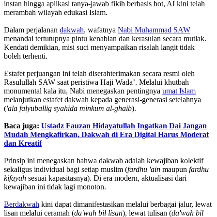
instan hingga aplikasi tanya-jawab fikih berbasis bot, AI kini telah
merambah wilayah edukasi Islam.
‎Dalam perjalanan
dakwah
, wafatnya
Nabi Muhammad SAW
menandai tertutupnya pintu kenabian dan kerasulan secara mutlak.
Kendati demikian, misi suci menyampaikan risalah langit tidak
boleh terhenti.
‎Estafet perjuangan ini telah diserahterimakan secara resmi oleh
Rasulullah SAW saat peristiwa Haji Wada’. Melalui khutbah
monumental kala itu, Nabi menegaskan pentingnya
umat Islam
melanjutkan estafet dakwah kepada generasi-generasi setelahnya
(
'ala falyuballig syahida minkum al-ghaib
).
Baca juga:
Ustadz Fauzan Hidayatullah Ingatkan Dai Jangan
Mudah Mengkafirkan, Dakwah di Era Digital Harus Moderat
dan Kreatif
‎Prinsip ini menegaskan bahwa dakwah adalah kewajiban kolektif
sekaligus individual bagi setiap muslim (
fardhu 'ain
maupun
fardhu
kifayah
sesuai kapasitasnya). Di era modern, aktualisasi dari
kewajiban ini tidak lagi monoton.
Berdakwah
kini dapat dimanifestasikan melalui berbagai jalur, lewat
lisan melalui ceramah (
da'wah bil lisan
), lewat tulisan (
da'wah bil