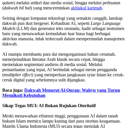
qalam
) melalui artikel dan media sosial, hingga melalui perbuatan
(
dakwah bil hal
) yang mencerminkan
akhlakul karimah
.
‎Seiring dengan lompatan teknologi yang semakin canggih, lanskap
dakwah pun ikut bergeser. Kehadiran AI, seperti
Large Language
Models
(LLM) dan generator teks otomatis, hadir sebagai instrumen
baru yang menawarkan kemudahan luar biasa bagi berbagai
aktivitas manusia, tidak terkecuali dalam mempermudah manajemen
dakwah.
‎AI mampu membantu para dai mengorganisasi bahan ceramah,
menerjemahkan literatur Arab klasik secara cepat, hingga
memetakan segmentasi audiens di media sosial. Melalui
pemanfaatan yang tepat, AI bertindak sebagai mesin pengganda
(
multiplier effect
) yang memperluas jangkauan syiar Islam ke ceruk-
ceruk digital yang sebelumnya sulit dijangkau.
Baca juga:
Dakwah Menurut Al-Quran: Wahyu yang Turun
Mengikuti Kebutuhan
‎Sikap Tegas MUI: AI Bukan Rujukan Otoritatif
‎Meski menawarkan efisiensi tinggi, penggunaan AI dalam ranah
hukum Islam memicu lampu kuning dari para otoritas keagamaan.
Majelis Ulama Indonesia (MUI) secara tegas menolak AI