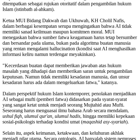
ditempatkan sebagai rujukan otoritatif dalam pengambilan hukum
Islam (istinbath al-ahkam).
‎Ketua MUI Bidang Dakwah dan Ukhuwah, KH Cholil Nafis,
dalam berbagai kesempatan serupa mengingatkan bahwa AI tidak
memiliki sanad keilmuan maupun komitmen moral. MUI
menegaskan bahwa sumber fatwa keagamaan harus tetap bersumber
dan bersandar pada ulama, bukan pada algoritma buatan manusia
yang rentan mengalami hallucination (kondisi saat AI menghasilkan
informasi keliru namun terdengar meyakinkan).
‎"Kecerdasan buatan dapat memberikan jawaban atas hukum
masalah yang dihadapi dan memberikan saran untuk pengambilan
keputusan. Namun tidak memiliki kesadaran manusia, dan unsur
kesadaran harus ada dalam mengeluarkan fatwa," katanya.
‎Dalam perspektif hukum Islam kontemporer, penolakan menjadikan
AI sebagai mufti (pemberi fatwa) didasarkan pada syarat-syarat
yang sangat ketat untuk menjadi seorang Mujtahid atau Mufti.
Seseorang harus menguasai ilmu bahasa Arab secara mendalam,
ushul fiqh, ulumul qur'an, ulumul hadis
, hingga memiliki kepekaan
sosial-psikologis terhadap kondisi umat (
maqashid asy-syariah
).
‎Selain itu, aspek keimanan, ketakwaan, dan keluhuran akhlak
menjadi pilar utama. Secara ontologis, AI hanyalah sistem pemroses