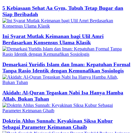
5 Kebiasaan Sehat Aa Gym, Tubuh Tetap Bugar dan
Siap Beribadah
Ini Syarat Mutlak Keimanan bagi Ulil Amri
Berdasarkan Konsensus Ulama Klasik
Demarkasi Yuridis Islam dan Iman: Kepatuhan Formal
Tanpa Rasio Identik dengan Kemunafikan Sosiologis
Akidah: Al-Quran Tegaskan Nabi Isa Hanya Hamba
Allah, Bukan Tuhan
Doktrin Ahlus Sunnah: Keyakinan Siksa Kubur
Sebagai Parameter Keimanan Ghaib