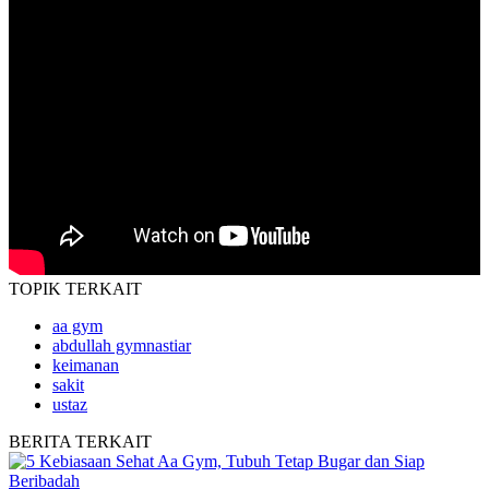
TOPIK
TERKAIT
aa gym
abdullah gymnastiar
keimanan
sakit
ustaz
BERITA
TERKAIT