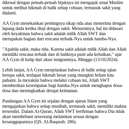
dikenal dengan petuah-petuah bijaknya ini mengajak umat Muslim
untuk melihat hikmah di balik setiap cobaan, termasuk sakit yang
dialami.
AA Gym menekankan pentingnya sikap rida atau menerima dengan
lapang dada ketika diuji dengan sakit. Menurutnya, hal ini didasari
oleh keyakinan bahwa sakit adalah milik Allah SWT dan
merupakan bagian dari rencana terbaik-Nya untuk hamba-Nya.
"Apabila sakit, maka rida. Karena sakit adalah milik Allah dan Allah
memiliki rencana terbaik dan di baliknya pasti ada kebaikan," ujar
AA Gym di kutip dari akun instgramnya, Minggu (13/10/2024).
Lebih lanjut, AA Gym menjelaskan bahwa di balik setiap ujian
berupa sakit, terdapat hikmah besar yang mungkin belum kita
pahami. Ia meyakini bahwa melalui cobaan ini, Allah SWT
memberikan kesempatan bagi hamba-Nya untuk menghapus dosa-
dosa dan meningkatkan derajat keimanan.
Pandangan AA Gym ini sejalan dengan ajaran Islam yang
mengajarkan bahwa setiap musibah, termasuk sakit, memiliki makna
tersendiri. Dalam Al-Quran, Allah SWT berfirman bahwa Dia tidak
akan membebani seseorang melainkan sesuai dengan
kesanggupannya (QS. Al-Baqarah: 286).