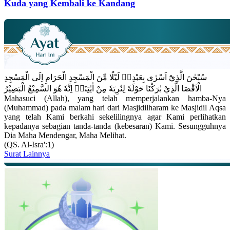
Kuda yang Kembali ke Kandang
سُبْحٰنَ الَّذِيْٓ اَسْرٰى بِعَبْدِهٖ لَيْلًا مِّنَ الْمَسْجِدِ الْحَرَامِ اِلَى الْمَسْجِدِ
الْاَقْصَا الَّذِيْ بٰرَكْنَا حَوْلَهٗ لِنُرِيَهٗ مِنْ اٰيٰتِنَاۗ اِنَّهٗ هُوَ السَّمِيْعُ الْبَصِيْرُ
Mahasuci (Allah), yang telah memperjalankan hamba-Nya
(Muhammad) pada malam hari dari Masjidilharam ke Masjidil Aqsa
yang telah Kami berkahi sekelilingnya agar Kami perlihatkan
kepadanya sebagian tanda-tanda (kebesaran) Kami. Sesungguhnya
Dia Maha Mendengar, Maha Melihat.
(QS. Al-Isra':1)
Surat Lainnya