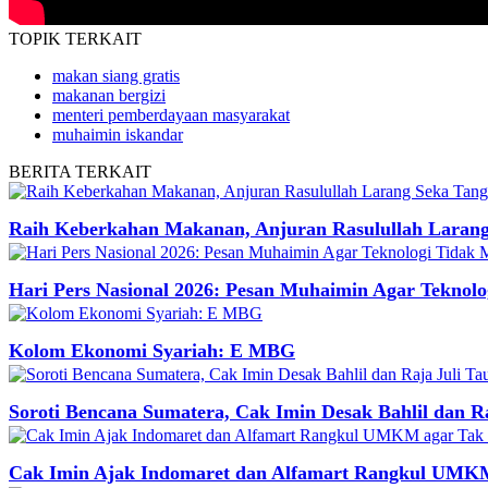
TOPIK
TERKAIT
makan siang gratis
makanan bergizi
menteri pemberdayaan masyarakat
muhaimin iskandar
BERITA
TERKAIT
Raih Keberkahan Makanan, Anjuran Rasulullah Larang 
Hari Pers Nasional 2026: Pesan Muhaimin Agar Teknolo
Kolom Ekonomi Syariah: E MBG
Soroti Bencana Sumatera, Cak Imin Desak Bahlil dan R
Cak Imin Ajak Indomaret dan Alfamart Rangkul UMKM