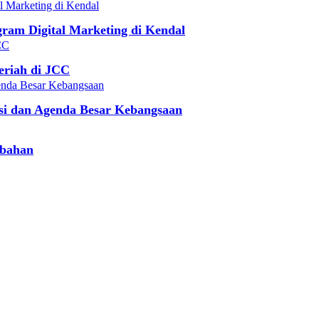
am Digital Marketing di Kendal
eriah di JCC
si dan Agenda Besar Kebangsaan
ubahan