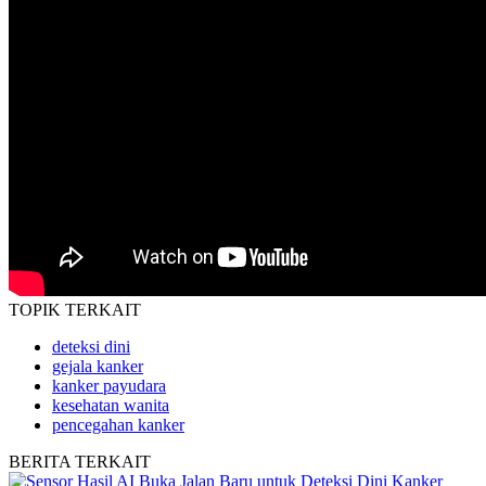
TOPIK
TERKAIT
deteksi dini
gejala kanker
kanker payudara
kesehatan wanita
pencegahan kanker
BERITA
TERKAIT