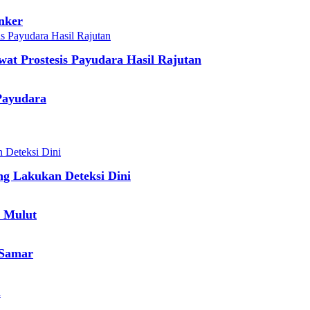
nker
wat Prostesis Payudara Hasil Rajutan
Payudara
ng Lakukan Deteksi Dini
 Mulut
 Samar
a