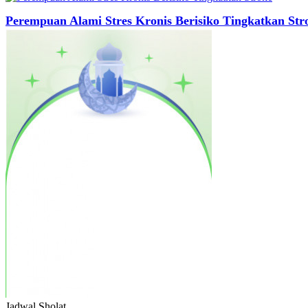
Perempuan Alami Stres Kronis Berisiko Tingkatkan Str
Jadwal
Sholat