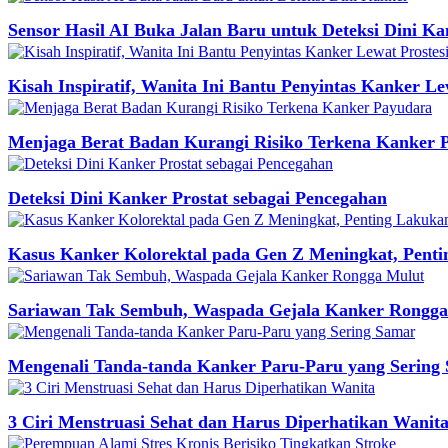
Sensor Hasil AI Buka Jalan Baru untuk Deteksi Dini Ka
Kisah Inspiratif, Wanita Ini Bantu Penyintas Kanker Le
Menjaga Berat Badan Kurangi Risiko Terkena Kanker 
Deteksi Dini Kanker Prostat sebagai Pencegahan
Kasus Kanker Kolorektal pada Gen Z Meningkat, Penti
Sariawan Tak Sembuh, Waspada Gejala Kanker Rongga
Mengenali Tanda-tanda Kanker Paru-Paru yang Sering
3 Ciri Menstruasi Sehat dan Harus Diperhatikan Wanit