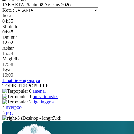
JAKARTA, Sabtu 08 Agustus 2026
Kota :
Imsak
04:35
Shubuh
04:45
Dhuhur
12:02
Ashar
15:23
Maghrib
17:58
Isya
19:09
Lihat Selengkapnya
TOPIK
TERPOPULER
arsenal
bursa transfer
liga inggris
4
liverpool
5
psg