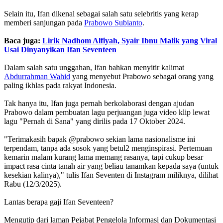
Selain itu, Ifan dikenal sebagai salah satu selebritis yang kerap
memberi sanjungan pada
Prabowo Subianto
.
Baca juga:
Lirik Nadhom Alfiyah, Syair Ibnu Malik yang Viral
Usai Dinyanyikan Ifan Seventeen
Dalam salah satu unggahan, Ifan bahkan menyitir kalimat
Abdurrahman Wahid
yang menyebut Prabowo sebagai orang yang
paling ikhlas pada rakyat Indonesia.
Tak hanya itu, Ifan juga pernah berkolaborasi dengan ajudan
Prabowo dalam pembuatan lagu perjuangan juga video klip lewat
lagu "Pernah di Sana" yang dirilis pada 17 Oktober 2024.
"Terimakasih bapak @prabowo sekian lama nasionalisme ini
terpendam, tanpa ada sosok yang betul2 menginspirasi. Pertemuan
kemarin malam kurang lama memang rasanya, tapi cukup besar
impact rasa cinta tanah air yang beliau tanamkan kepada saya (untuk
kesekian kalinya)," tulis Ifan Seventen di Instagram miliknya, dilihat
Rabu (12/3/2025).
Lantas berapa gaji Ifan Seventeen?
Mengutip dari laman Pejabat Pengelola Informasi dan Dokumentasi