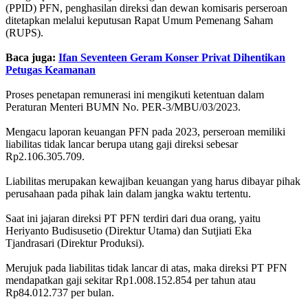
(PPID) PFN, penghasilan direksi dan dewan komisaris perseroan
ditetapkan melalui keputusan Rapat Umum Pemenang Saham
(RUPS).
Baca juga:
Ifan Seventeen Geram Konser Privat Dihentikan
Petugas Keamanan
Proses penetapan remunerasi ini mengikuti ketentuan dalam
Peraturan Menteri BUMN No. PER-3/MBU/03/2023.
Mengacu laporan keuangan PFN pada 2023, perseroan memiliki
liabilitas tidak lancar berupa utang gaji direksi sebesar
Rp2.106.305.709.
Liabilitas merupakan kewajiban keuangan yang harus dibayar pihak
perusahaan pada pihak lain dalam jangka waktu tertentu.
Saat ini jajaran direksi PT PFN terdiri dari dua orang, yaitu
Heriyanto Budisusetio (Direktur Utama) dan Sutjiati Eka
Tjandrasari (Direktur Produksi).
Merujuk pada liabilitas tidak lancar di atas, maka direksi PT PFN
mendapatkan gaji sekitar Rp1.008.152.854 per tahun atau
Rp84.012.737 per bulan.