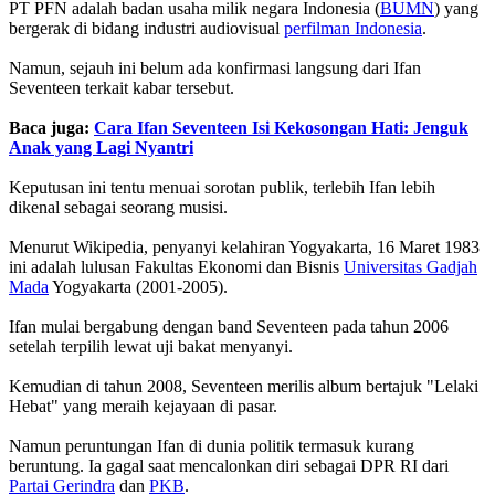
PT PFN adalah badan usaha milik negara Indonesia (
BUMN
) yang
bergerak di bidang industri audiovisual
perfilman Indonesia
.
Namun, sejauh ini belum ada konfirmasi langsung dari Ifan
Seventeen terkait kabar tersebut.
Baca juga:
Cara Ifan Seventeen Isi Kekosongan Hati: Jenguk
Anak yang Lagi Nyantri
Keputusan ini tentu menuai sorotan publik, terlebih Ifan lebih
dikenal sebagai seorang musisi.
Menurut Wikipedia, penyanyi kelahiran Yogyakarta, 16 Maret 1983
ini adalah lulusan Fakultas Ekonomi dan Bisnis
Universitas Gadjah
Mada
Yogyakarta (2001-2005).
Ifan mulai bergabung dengan band Seventeen pada tahun 2006
setelah terpilih lewat uji bakat menyanyi.
Kemudian di tahun 2008, Seventeen merilis album bertajuk "Lelaki
Hebat" yang meraih kejayaan di pasar.
Namun peruntungan Ifan di dunia politik termasuk kurang
beruntung. Ia gagal saat mencalonkan diri sebagai DPR RI dari
Partai Gerindra
dan
PKB
.