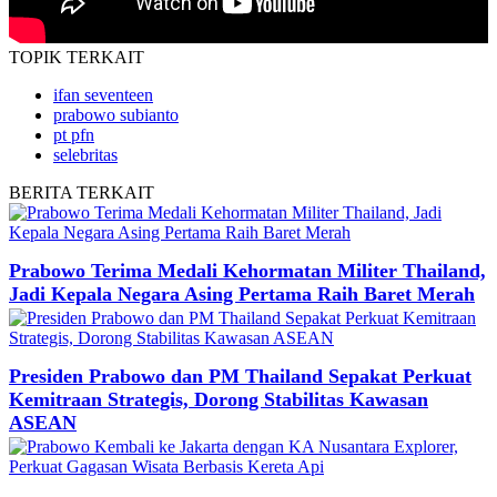
TOPIK
TERKAIT
ifan seventeen
prabowo subianto
pt pfn
selebritas
BERITA
TERKAIT
Prabowo Terima Medali Kehormatan Militer Thailand,
Jadi Kepala Negara Asing Pertama Raih Baret Merah
Presiden Prabowo dan PM Thailand Sepakat Perkuat
Kemitraan Strategis, Dorong Stabilitas Kawasan
ASEAN