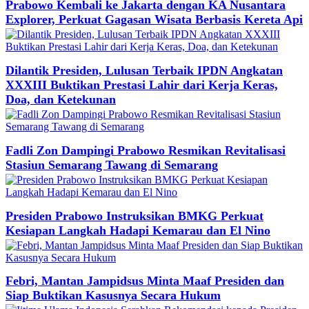
Prabowo Kembali ke Jakarta dengan KA Nusantara
Explorer, Perkuat Gagasan Wisata Berbasis Kereta Api
Dilantik Presiden, Lulusan Terbaik IPDN Angkatan
XXXIII Buktikan Prestasi Lahir dari Kerja Keras,
Doa, dan Ketekunan
Fadli Zon Dampingi Prabowo Resmikan Revitalisasi
Stasiun Semarang Tawang di Semarang
Presiden Prabowo Instruksikan BMKG Perkuat
Kesiapan Langkah Hadapi Kemarau dan El Nino
Febri, Mantan Jampidsus Minta Maaf Presiden dan
Siap Buktikan Kasusnya Secara Hukum