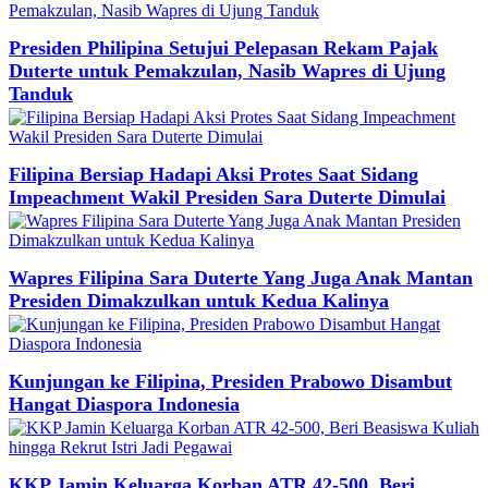
Presiden Philipina Setujui Pelepasan Rekam Pajak
Duterte untuk Pemakzulan, Nasib Wapres di Ujung
Tanduk
Filipina Bersiap Hadapi Aksi Protes Saat Sidang
Impeachment Wakil Presiden Sara Duterte Dimulai
Wapres Filipina Sara Duterte Yang Juga Anak Mantan
Presiden Dimakzulkan untuk Kedua Kalinya
Kunjungan ke Filipina, Presiden Prabowo Disambut
Hangat Diaspora Indonesia
KKP Jamin Keluarga Korban ATR 42-500, Beri