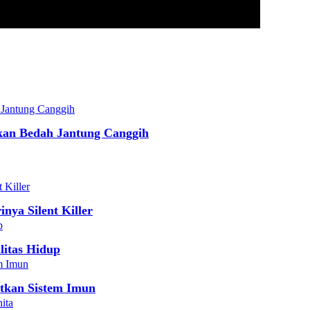
ukan Bedah Jantung Canggih
nya Silent Killer
litas Hidup
tkan Sistem Imun