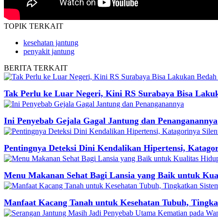
TOPIK
TERKAIT
kesehatan jantung
penyakit jantung
BERITA
TERKAIT
Tak Perlu ke Luar Negeri, Kini RS Surabaya Bisa Lak
Ini Penyebab Gejala Gagal Jantung dan Penanganannya
Pentingnya Deteksi Dini Kendalikan Hipertensi, Katagori
Menu Makanan Sehat Bagi Lansia yang Baik untuk Kua
Manfaat Kacang Tanah untuk Kesehatan Tubuh, Tingka