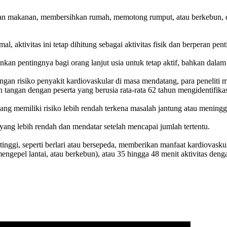
iapkan makanan, membersihkan rumah, memotong rumput, atau berkebun,
mal, aktivitas ini tetap dihitung sebagai aktivitas fisik dan berperan p
nkan pentingnya bagi orang lanjut usia untuk tetap aktif, bahkan dalam 
ngan risiko penyakit kardiovaskular di masa mendatang, para peneliti 
tangan dengan peserta yang berusia rata-rata 62 tahun mengidentifikas
edang memiliki risiko lebih rendah terkena masalah jantung atau mening
yang lebih rendah dan mendatar setelah mencapai jumlah tertentu.
nggi, seperti berlari atau bersepeda, memberikan manfaat kardiovaskul
gepel lantai, atau berkebun), atau 35 hingga 48 menit aktivitas dengan