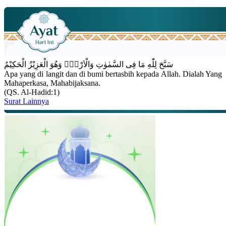
سَبَّحَ لِلّٰهِ مَا فِى السَّمٰوٰتِ وَالْاَرْضِۚ وَهُوَ الْعَزِيْزُ الْحَكِيْمُ
Apa yang di langit dan di bumi bertasbih kepada Allah. Dialah Yang
Mahaperkasa, Mahabijaksana.
(QS. Al-Hadid:1)
Surat Lainnya