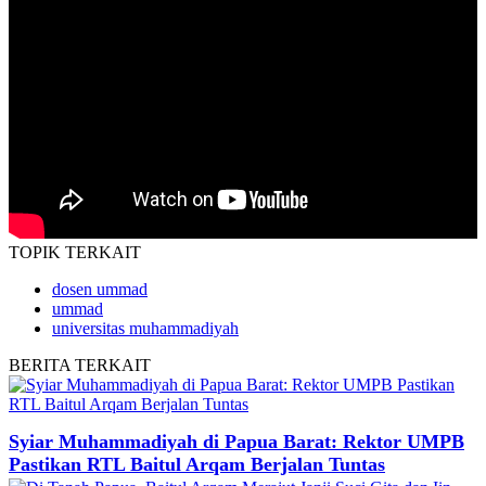
TOPIK
TERKAIT
dosen ummad
ummad
universitas muhammadiyah
BERITA
TERKAIT
Syiar Muhammadiyah di Papua Barat: Rektor UMPB
Pastikan RTL Baitul Arqam Berjalan Tuntas