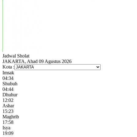
Jadwal
Sholat
JAKARTA, Ahad 09 Agustus 2026
Kota :
Imsak
04:34
Shubuh
04:44
Dhuhur
12:02
Ashar
15:23
Maghrib
17:58
Isya
19:09