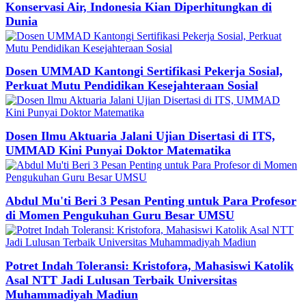
Konservasi Air, Indonesia Kian Diperhitungkan di
Dunia
Dosen UMMAD Kantongi Sertifikasi Pekerja Sosial,
Perkuat Mutu Pendidikan Kesejahteraan Sosial
Dosen Ilmu Aktuaria Jalani Ujian Disertasi di ITS,
UMMAD Kini Punyai Doktor Matematika
Abdul Mu'ti Beri 3 Pesan Penting untuk Para Profesor
di Momen Pengukuhan Guru Besar UMSU
Potret Indah Toleransi: Kristofora, Mahasiswi Katolik
Asal NTT Jadi Lulusan Terbaik Universitas
Muhammadiyah Madiun