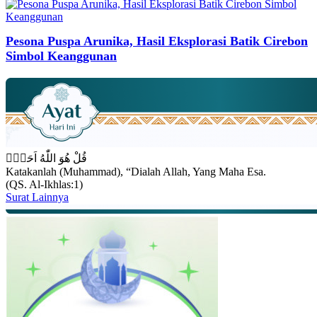
Pesona Puspa Arunika, Hasil Eksplorasi Batik Cirebon
Simbol Keanggunan
قُلْ هُوَ اللّٰهُ اَحَدٌۚ
Katakanlah (Muhammad), “Dialah Allah, Yang Maha Esa.
(QS. Al-Ikhlas:1)
Surat Lainnya