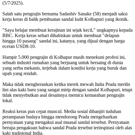
(5/7/2025).
Salah satu pengrajin bernama Sadashiv Sanake (58) menjadi saksi
kerja keras di balik pembuatan sandal kulit Kolhapuri yang ikonik.
"Saya belajar membuat kerajinan ini sejak kecil," ungkapnya kepada
BBC. Kerja keras sehari dihabiskan untuk membuat "delapan
hingga 10 pasang" sandal ini, katanya, yang dijual dengan harga
eceran USD8-10.
Hampir 5.000 pengrajin di Kolhapur masih menekuni profesi ini,
sebuah industri rumahan yang berjuang untuk bersaing di dunia
yang serba mekanis, terjebak dalam kondisi kerja yang buruk dan
upah yang rendah.
Maka tidak mengherankan ketika merek mewah Italia Prada merilis
lini alas kaki baru yang sangat mirip dengan sandal Kolhapuri, tetapi
tidak menyebutkan asal desainnya memicu kemarahan pengrajin
lokal.
Reaksi keras pun cepat muncul. Media sosial dibanjiri tuduhan
perampasan budaya hingga mendorong Prada mengeluarkan
pernyataan yang mengakui asal muasal sandal tersebut. Pernyataan
berupa pengakuan bahwa sandal Prada tersebut terinspirasi oleh alas
kaki tradisional India.