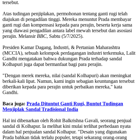
tersebut.
Atas tudingan penjiplakan, permohonan tentang ganti rugi telah
diajukan di pengadilan tinggi. Mereka menuntut Prada membayar
ganti rugi dan kompensasi kepada para perajin, beserta kerja sama
yang diawasi pengadilan antara label mewah tersebut dan asosiasi
perajin. Melansir
BBC
, Sabtu (5/7/2025).
Presiden Kamar Dagang, Industri, & Pertanian Maharashtra
(MCCIA), sebuah kelompok perdagangan industri terkemuka, Lalit
Gandhi mengatakan bahwa dukungan Prada terhadap sandal
Kolhapuri juga dapat bermanfaat bagi para perajin.
"Dengan merek mereka, nilai (sandal Kolhapuri) akan meningkat
berkali-kali lipat. Namun, kami ingin sebagian keuntungan tersebut
diberikan kepada para perajin untuk perbaikan mereka," kata
Gandhi.
Baca juga:
Prada Dituntut Ganti Rugi, Buntut Tudingan
Menjiplak Sandal Tradisional India
Hal ini dibenarkan oleh Rohit Balkrishna Gavali, seorang penjual
sandal di Kolhapur. Ia melihat kini mulai terlihat perbedaan nyata
dalam hal penjualan sandal Kolhapur. "Desain yang digunakan
Prada bahkan tidak terlalu populer, tetapi sekarang orang-orang