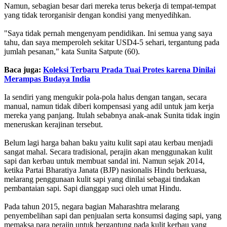
Namun, sebagian besar dari mereka terus bekerja di tempat-tempat
yang tidak terorganisir dengan kondisi yang menyedihkan.
"Saya tidak pernah mengenyam pendidikan. Ini semua yang saya
tahu, dan saya memperoleh sekitar USD4-5 sehari, tergantung pada
jumlah pesanan," kata Sunita Satpute (60).
Baca juga:
Koleksi Terbaru Prada Tuai Protes karena Dinilai
Merampas Budaya India
Ia sendiri yang mengukir pola-pola halus dengan tangan, secara
manual, namun tidak diberi kompensasi yang adil untuk jam kerja
mereka yang panjang. Itulah sebabnya anak-anak Sunita tidak ingin
meneruskan kerajinan tersebut.
Belum lagi harga bahan baku yaitu kulit sapi atau kerbau menjadi
sangat mahal. Secara tradisional, perajin akan menggunakan kulit
sapi dan kerbau untuk membuat sandal ini. Namun sejak 2014,
ketika Partai Bharatiya Janata (BJP) nasionalis Hindu berkuasa,
melarang penggunaan kulit sapi yang dinilai sebagai tindakan
pembantaian sapi. Sapi dianggap suci oleh umat Hindu.
Pada tahun 2015, negara bagian Maharashtra melarang
penyembelihan sapi dan penjualan serta konsumsi daging sapi, yang
memaksa para perajin untuk bergantung pada kulit kerbau yang