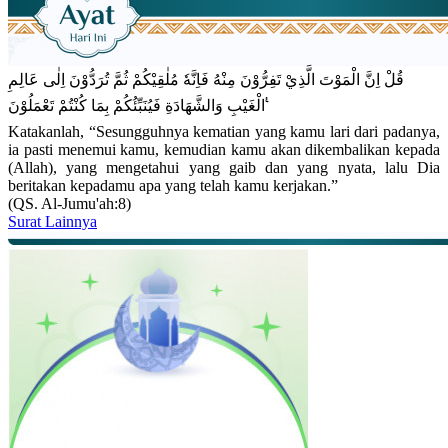
قُلْ اِنَّ الْمَوْتَ الَّذِيْ تَفِرُّوْنَ مِنْهُ فَاِنَّهٗ مُلٰقِيْكُمْ ثُمَّ تُرَدُّوْنَ اِلٰى عَالِمِ
الْغَيْبِ وَالشَّهَادَةِ فَيُنَبِّئُكُمْ بِمَا كُنْتُمْ تَعْمَلُوْنَ ࣖ
Katakanlah, “Sesungguhnya kematian yang kamu lari dari padanya,
ia pasti menemui kamu, kemudian kamu akan dikembalikan kepada
(Allah), yang mengetahui yang gaib dan yang nyata, lalu Dia
beritakan kepadamu apa yang telah kamu kerjakan.”
(QS. Al-Jumu'ah:8)
Surat Lainnya